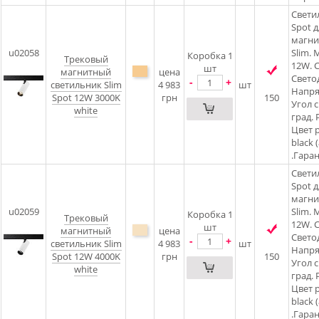
Свети
Spot д
магни
u02058
Slim.
Коробка 1
Трековый
12W. C
шт
магнитный
цена
Светод
-
+
светильник Slim
4 983
шт
Напря
Spot 12W 3000K
грн
150
Угол 
white
град. 
Цвет 
black 
.Гаран
Свети
Spot д
магни
u02059
Slim.
Коробка 1
Трековый
12W. C
шт
магнитный
цена
Светод
-
+
светильник Slim
4 983
шт
Напря
Spot 12W 4000K
грн
150
Угол 
white
град. 
Цвет 
black 
.Гаран