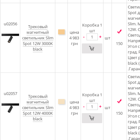
Свети
Spot д
магни
u02056
Slim.
Коробка 1
Трековый
12W. C
шт
магнитный
цена
Светод
-
+
светильник Slim
4 983
шт
Напря
Spot 12W 3000K
грн
150
Угол 
black
град. 
Цвет 
black 
.Гаран
Свети
Spot д
магни
u02057
Slim.
Коробка 1
Трековый
12W. C
шт
магнитный
цена
Светод
-
+
светильник Slim
4 983
шт
Напря
Spot 12W 4000K
грн
150
Угол 
black
град. 
Цвет 
black 
.Гаран