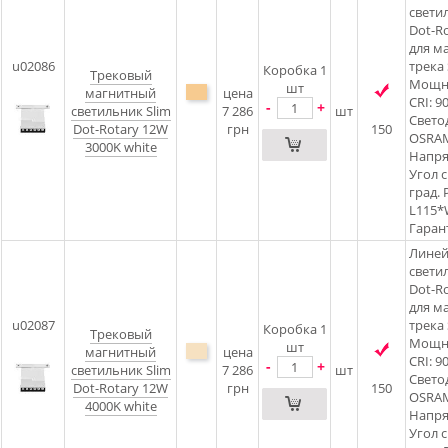
свети
Dot-Ro
для м
u02086
трека 
Коробка 1
Трековый
Мощно
шт
магнитный
цена
CRI: 90
-
+
светильник Slim
7 286
шт
Свето
Dot-Rotary 12W
грн
150
OSRAM
3000K white
Напря
Угол с
град.
L115*
Гарант
Лине
свети
Dot-Ro
для м
u02087
трека 
Коробка 1
Трековый
Мощно
шт
магнитный
цена
CRI: 90
-
+
светильник Slim
7 286
шт
Свето
Dot-Rotary 12W
грн
150
OSRAM
4000K white
Напря
Угол с