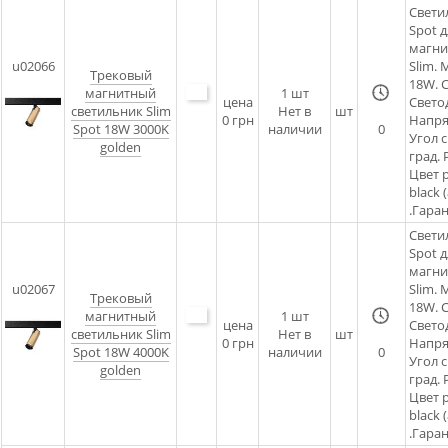
Свети
Spot д
магни
u02066
Slim.
Трековый
18W. C
магнитный
1
шт
цена
Светод
светильник Slim
Нет в
шт
0 грн
Напря
Spot 18W 3000K
наличии
0
Угол 
golden
град. 
Цвет 
black 
.Гаран
Свети
Spot д
магни
u02067
Slim.
Трековый
18W. C
магнитный
1
шт
цена
Светод
светильник Slim
Нет в
шт
0 грн
Напря
Spot 18W 4000K
наличии
0
Угол 
golden
град. 
Цвет 
black 
.Гаран