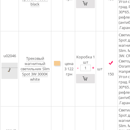
Угол 
black
град. 
30*65.
рефлек
(анти
.Гаран
Свети
Spot д
магни
Slim.
u02046
3W. CR
Коробка 1
Трековый
Свето
шт
магнитный
цена
Osram5
-
+
светильник Slim
3 122
шт
Напря
Spot 3W 3000K
грн
150
Угол 
white
град. 
30*65.
рефлек
(анти
.Гаран
Свети
Spot д
магни
Slim.