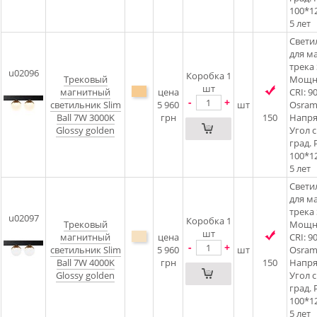
100*1
5 лет
Светил
для м
трека 
u02096
Коробка 1
Трековый
Мощно
шт
магнитный
цена
CRI: 9
-
+
светильник Slim
5 960
шт
Osram 
Ball 7W 3000K
грн
150
Напря
Glossy golden
Угол 
град. 
100*1
5 лет
Светил
для м
трека 
u02097
Коробка 1
Трековый
Мощно
шт
магнитный
цена
CRI: 9
-
+
светильник Slim
5 960
шт
Osram 
Ball 7W 4000K
грн
150
Напря
Glossy golden
Угол 
град. 
100*1
5 лет