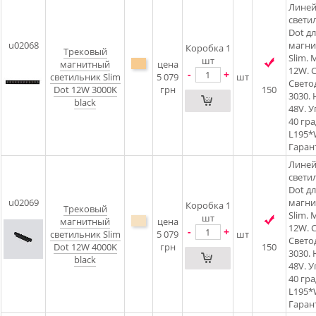
Лине
свети
Dot д
u02068
магни
Коробка 1
Трековый
Slim.
шт
магнитный
цена
12W. C
-
+
светильник Slim
5 079
шт
Свето
Dot 12W 3000K
грн
150
3030.
black
48V. 
40 гра
L195
Гарант
Лине
свети
Dot д
u02069
магни
Коробка 1
Трековый
Slim.
шт
магнитный
цена
12W. C
-
+
светильник Slim
5 079
шт
Свето
Dot 12W 4000K
грн
150
3030.
black
48V. 
40 гра
L195
Гарант