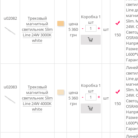
свети
Line д
магни
Коробка 1
u02082
Трековый
Slim.
шт
магнитный
цена
24W. C
-
+
светильник Slim
5 360
шт
Свето
Line 24W 3000K
грн
150
OSRAM
white
Напря
Разме
L600
Гарант
Лине
свети
Line д
магни
Коробка 1
u02083
Трековый
Slim.
шт
магнитный
цена
24W. C
-
+
светильник Slim
5 360
шт
Свето
Line 24W 4000K
грн
150
OSRAM
white
Напря
Разме
L600
Гарант
Лине