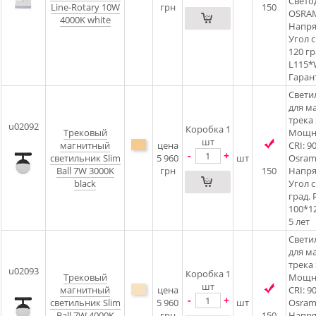
Свето
Line-Rotary 10W
грн
150
OSRAM
4000K white
Напря
Угол с
120 гр
L115*
Гарант
Светил
для м
трека 
u02092
Коробка 1
Трековый
Мощно
шт
магнитный
цена
CRI: 9
-
+
светильник Slim
5 960
шт
Osram 
Ball 7W 3000K
грн
150
Напря
black
Угол 
град. 
100*1
5 лет
Светил
для м
трека 
u02093
Коробка 1
Трековый
Мощно
шт
магнитный
цена
CRI: 9
-
+
светильник Slim
5 960
шт
Osram 
Ball 7W 4000K
грн
150
Напря