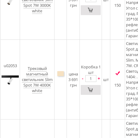
Напря
Spot 7W 3000K
грн
150
Угол 
white
град. 
35*100
рефлек
(антиб
Гарант
Свети
Spot д
магни
Slim.
u02053
7W. CR
Коробка 1
Трековый
Свето
шт
магнитный
цена
1404: .
-
+
светильник Slim
3 691
шт
Напря
Spot 7W 4000K
грн
150
Угол 
white
град. 
35*100
рефлек
(антиб
Гарант
Свети
Spot д
магни