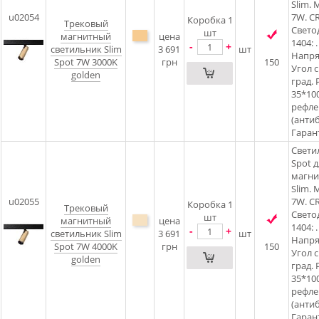
Slim.
u02054
7W. CR
Коробка 1
Трековый
Свето
шт
магнитный
цена
1404: .
-
+
светильник Slim
3 691
шт
Напря
Spot 7W 3000K
грн
150
Угол 
golden
град. 
35*100
рефлек
(антиб
Гарант
Свети
Spot д
магни
Slim.
u02055
7W. CR
Коробка 1
Трековый
Свето
шт
магнитный
цена
1404: .
-
+
светильник Slim
3 691
шт
Напря
Spot 7W 4000K
грн
150
Угол 
golden
град. 
35*100
рефлек
(антиб
Гарант