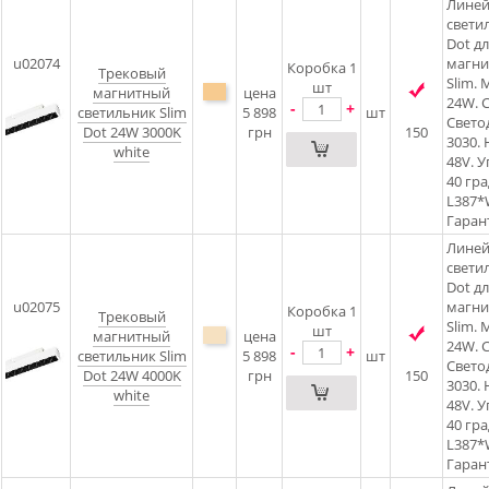
Лине
свети
Dot д
u02074
магни
Коробка 1
Трековый
Slim.
шт
магнитный
цена
24W. C
-
+
светильник Slim
5 898
шт
Свето
Dot 24W 3000K
грн
150
3030.
white
48V. 
40 гра
L387
Гарант
Лине
свети
Dot д
u02075
магни
Коробка 1
Трековый
Slim.
шт
магнитный
цена
24W. C
-
+
светильник Slim
5 898
шт
Свето
Dot 24W 4000K
грн
150
3030.
white
48V. 
40 гра
L387
Гарант