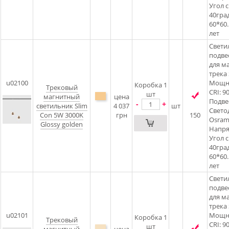
Угол с
40град
60*60
лет
Свети
подве
для м
трека 
u02100
Мощно
Коробка 1
Трековый
CRI: 9
шт
магнитный
цена
Подве
-
+
светильник Slim
4 037
шт
Свето
Con 5W 3000K
грн
150
Osram
Glossy golden
Напря
Угол с
40град
60*60
лет
Свети
подве
для м
трека 
u02101
Мощно
Коробка 1
Трековый
CRI: 9
шт