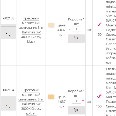
подвес
mini д
магни
Slim.
u02103
Трековый
Коробка 1
5W. CR
магнитный
шт
цена
Монта
светильник Slim
-
+
4 037
шт
Подве
Ball mini 5W
грн
150
Свето
4000K Glossy
Osram
black
Напря
Угол с
40град
65*58.
лет
Свети
подвес
mini д
магни
Slim.
u02104
Трековый
Коробка 1
5W. CR
магнитный
шт
цена
Монта
светильник Slim
-
+
4 037
шт
Подве
Ball mini 5W
грн
150
Свето
3000K Glossy
Osram
golden
Напря