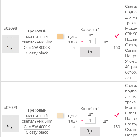
Свети
подве
для м
трека 
u02098
Мощно
Коробка 1
Трековый
CRI: 9
шт
магнитный
цена
Подве
-
+
светильник Slim
4 037
шт
Свето
Con 5W 3000K
грн
150
Osram
Glossy black
Напря
Угол с
40град
60*60
лет
Свети
подве
для м
трека 
u02099
Мощно
Коробка 1
Трековый
CRI: 9
шт
магнитный
цена
Подве
-
+
светильник Slim
4 037
шт
Свето
Con 5W 4000K
грн
150
Osram
Glossy black
Напря