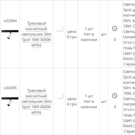
Свети
Spot д
магни
u02064
Slim.
Трековый
18W. C
магнитный
1
шт
цена
Светод
светильник Slim
Нет в
шт
0 грн
Напря
Spot 18W 3000K
наличии
0
Угол 
white
град. 
Цвет 
black 
.Гаран
Свети
Spot д
магни
u02065
Slim.
Трековый
18W. C
магнитный
1
шт
цена
Светод
светильник Slim
Нет в
шт
0 грн
Напря
Spot 18W 4000K
наличии
0
Угол 
white
град. 
Цвет 
black 
.Гаран