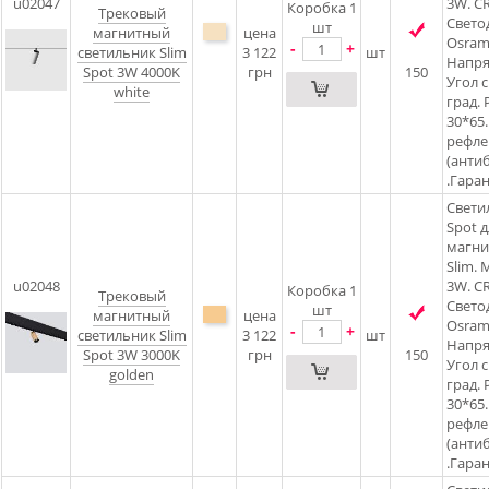
u02047
3W. CR
Коробка 1
Трековый
Свето
шт
магнитный
цена
Osram5
-
+
светильник Slim
3 122
шт
Напря
Spot 3W 4000K
грн
150
Угол 
white
град. 
30*65.
рефлек
(анти
.Гаран
Свети
Spot д
магни
Slim.
u02048
3W. CR
Коробка 1
Трековый
Свето
шт
магнитный
цена
Osram5
-
+
светильник Slim
3 122
шт
Напря
Spot 3W 3000K
грн
150
Угол 
golden
град. 
30*65.
рефлек
(анти
.Гаран