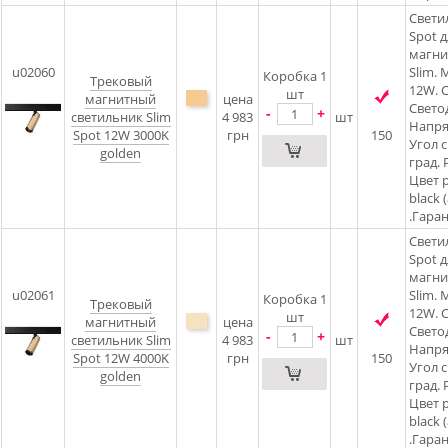
Свети
Spot д
магни
u02060
Slim.
Коробка 1
Трековый
12W. C
шт
магнитный
цена
Светод
-
+
светильник Slim
4 983
шт
Напря
Spot 12W 3000K
грн
150
Угол 
golden
град. 
Цвет 
black 
.Гаран
Свети
Spot д
магни
u02061
Slim.
Коробка 1
Трековый
12W. C
шт
магнитный
цена
Светод
-
+
светильник Slim
4 983
шт
Напря
Spot 12W 4000K
грн
150
Угол 
golden
град. 
Цвет 
black 
.Гаран