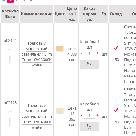
Цена
Заказ
Артикул
Наименование
Цвет
за 1
норма
Ед.
Склад
О
Фото
ед.
уп.
Свети
Tube 
магни
u02124
Коробка 1
Трековый
Slim.
шт
магнитный
цена
10W. C
-
+
светильник Slim
4 888
шт
Монта
Tube 10W 3000K
грн
150
Подве
white
Lumin
Напря
Разме
Гарант
Свети
Tube 
магни
u02125
Коробка 1
Трековый
Slim.
цена
шт
магнитный
10W. C
18
-
+
светильник Slim
шт
Монта
393
Tube 10W 4000K
150
Подве
грн
white
Lumin
Напря