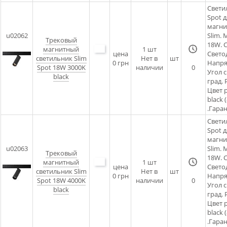
Свети
Spot д
магни
u02062
Slim.
Трековый
18W. C
магнитный
1
шт
цена
Светод
светильник Slim
Нет в
шт
0 грн
Напря
Spot 18W 3000K
наличии
0
Угол 
black
град. 
Цвет 
black 
.Гаран
Свети
Spot д
магни
u02063
Slim.
Трековый
18W. C
магнитный
1
шт
цена
Светод
светильник Slim
Нет в
шт
0 грн
Напря
Spot 18W 4000K
наличии
0
Угол 
black
град. 
Цвет 
black 
.Гаран