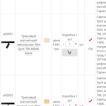
рефлек
(антиб
Гарант
Свети
Spot д
магни
Slim.
u02051
7W. CR
Коробка 1
Трековый
Свето
шт
магнитный
цена
1404: .
-
+
светильник Slim
3 691
шт
Напря
Spot 7W 4000K
грн
150
Угол 
black
град. 
35*100
рефлек
(антиб
Гарант
Свети
Spot д
магни
Slim.
u02052
7W. CR
Коробка 1
Трековый
Свето
шт
магнитный
цена
1404: .
-
+
светильник Slim
3 691
шт