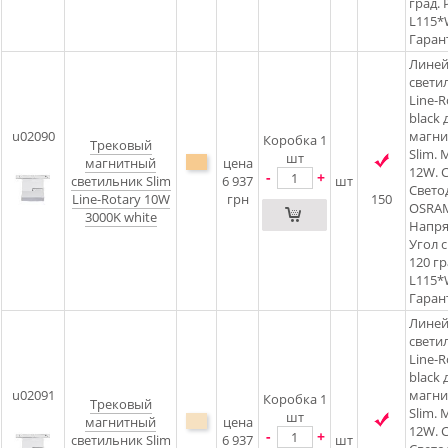
град.
L115*
Гарант
Лине
свети
Line-R
black 
u02090
магни
Коробка 1
Трековый
Slim.
шт
магнитный
цена
12W. C
-
+
светильник Slim
6 937
шт
Свето
Line-Rotary 10W
грн
150
OSRAM
3000K white
Напря
Угол с
120 гр
L115*
Гарант
Лине
свети
Line-R
black 
u02091
магни
Коробка 1
Трековый
Slim.
шт
магнитный
цена
12W. C
-
+
светильник Slim
6 937
шт