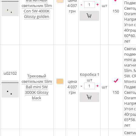
магнитный
цена
Подве
-
+
светильник Slim
4 037
шт
Свето
Con 5W 4000K
грн
150
Osram
Glossy golden
Напря
Угол с
40град
60*60
лет
Свети
подвес
mini д
магни
Slim.
u02102
Коробка 1
Трековый
5W. CR
шт
светильник Slim
цена
Монта
-
+
Ball mini 5W
4 037
шт
Подве
3000K Glossy
грн
150
Свето
black
Osram
Напря
Угол с
40град
65*58.
лет
Свети