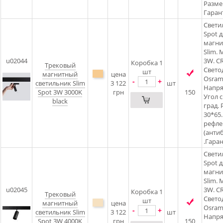
Разме
Гарант
Свети
Spot д
магни
Slim.
u02044
3W. CR
Коробка 1
Трековый
Свето
шт
магнитный
цена
Osram5
-
+
светильник Slim
3 122
шт
Напря
Spot 3W 3000K
грн
150
Угол 
black
град. 
30*65.
рефлек
(анти
.Гаран
Свети
Spot д
магни
Slim.
u02045
3W. CR
Коробка 1
Трековый
Свето
шт
магнитный
цена
Osram5
-
+
светильник Slim
3 122
шт
Напря
Spot 3W 4000K
грн
150