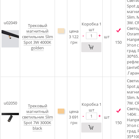
Свети
Spot д
магни
Slim.
u02049
3W. CR
Коробка 1
Трековый
Свето
шт
магнитный
цена
Osram5
-
+
светильник Slim
3 122
шт
Напря
Spot 3W 4000K
грн
150
Угол 
golden
град. 
30*65.
рефлек
(анти
.Гаран
Свети
Spot д
магни
Slim.
u02050
7W. CR
Коробка 1
Трековый
Свето
шт
магнитный
цена
1404: .
-
+
светильник Slim
3 691
шт
Напря
Spot 7W 3000K
грн
150
Угол 
black
град. 
35*100