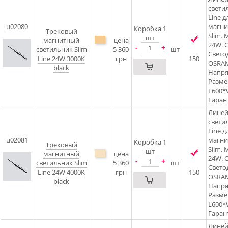
свети
Line д
u02080
магни
Коробка 1
Трековый
Slim.
шт
магнитный
цена
24W. C
-
+
светильник Slim
5 360
шт
Свето
Line 24W 3000K
грн
150
OSRAM
black
Напря
Разме
L600
Гарант
Лине
свети
Line д
u02081
магни
Коробка 1
Трековый
Slim.
шт
магнитный
цена
24W. C
-
+
светильник Slim
5 360
шт
Свето
Line 24W 4000K
грн
150
OSRAM
black
Напря
Разме
L600
Гарант
Лине