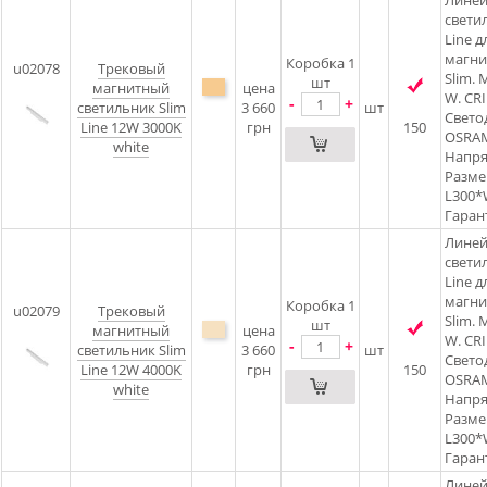
Лине
свети
Line д
магни
Коробка 1
u02078
Трековый
Slim.
шт
магнитный
цена
W. CRI:
-
+
светильник Slim
3 660
шт
Свето
Line 12W 3000K
грн
150
OSRAM
white
Напря
Разме
L300
Гарант
Лине
свети
Line д
магни
Коробка 1
u02079
Трековый
Slim.
шт
магнитный
цена
W. CRI:
-
+
светильник Slim
3 660
шт
Свето
Line 12W 4000K
грн
150
OSRAM
white
Напря
Разме
L300
Гарант
Лине