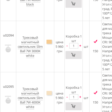
black
Угол 
град. 
100*1
5 лет
Светил
для м
трека 
u02094
Коробка 1
Трековый
Мощно
шт
магнитный
цена
CRI: 9
-
+
светильник Slim
5 960
шт
Osram 
Ball 7W 3000K
грн
150
Напря
white
Угол 
град. 
100*1
5 лет
Светил
для м
трека 
u02095
Коробка 1
Трековый
Мощно
шт
магнитный
цена
CRI: 9
-
+
светильник Slim
5 960
шт
Osram 
Ball 7W 4000K
грн
150
Напря
white
Угол 
град. 