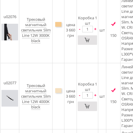
Лине
свети
Line д
u02076
магни
Коробка 1
Трековый
Slim.
шт
магнитный
цена
W. CRI:
-
+
светильник Slim
3 660
шт
Свето
Line 12W 3000K
грн
150
OSRAM
black
Напря
Разме
L300
Гарант
Лине
свети
Line д
u02077
магни
Коробка 1
Трековый
Slim.
шт
магнитный
цена
W. CRI:
-
+
светильник Slim
3 660
шт
Свето
Line 12W 4000K
грн
150
OSRAM
black
Напря
Разме
L300
Гарант