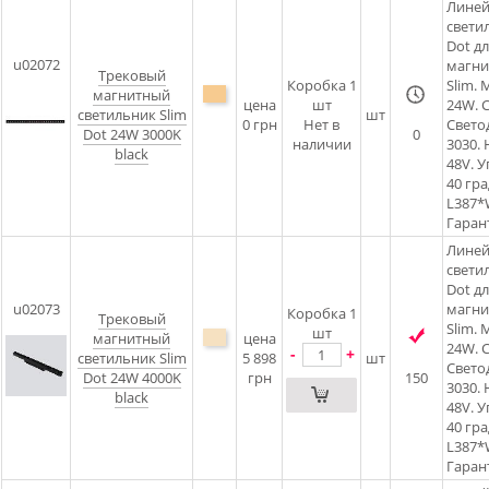
Лине
свети
Dot д
u02072
магни
Трековый
Коробка 1
Slim.
магнитный
цена
шт
24W. C
светильник Slim
шт
0 грн
Нет в
Свето
Dot 24W 3000K
0
наличии
3030.
black
48V. 
40 гра
L387
Гарант
Лине
свети
Dot д
u02073
магни
Коробка 1
Трековый
Slim.
шт
магнитный
цена
24W. C
-
+
светильник Slim
5 898
шт
Свето
Dot 24W 4000K
грн
150
3030.
black
48V. 
40 гра
L387
Гарант