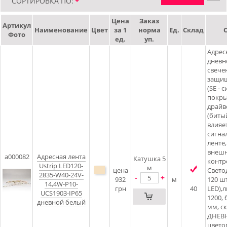
СОРТИРОВКА ПО:
Цена
Заказ
Артикул
Наименование
Цвет
за 1
норма
Ед.
Склад
Фото
ед.
уп.
Адрес
дневн
свече
защищ
(SE - 
покрыт
драйв
(биты
влияе
сигна
ленте
внеш
a000082
Адресная лента
Катушка 5
контр
Ustrip LED120-
м
цена
Свето
2835-W40-24V-
-
+
932
м
120 шт
14,4W-P10-
грн
40
LED),
UCS1903-IP65
1200, 
дневной белый
мм, с
ДНЕВН
цвето