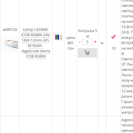
спло
свече
свето
плотн
на ме
16 Вт
a000126
Ustrip LED840-
Катушка 5
24 В. 
ICOB-RGBW-24V-
м
цена
микр
16W-12mm-SPI-
-
+
881
м
M1824
M1824A -
грн
10
на ме
Адресная лента
В.
COB RGBW
Свето
37 Лм
свето
Лм/м,
излуч
Ширин
12 мм
резки
Гарант
указан
метро
Адрес
тепло
свечен