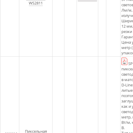
WS2811
свето
Лм/м,
излуче
Ширин
12 мм
резки
Гарант
Цена у
метр (
упаков
SP
пиксе
свето
в мат
D-Lin
литые
поэто
заглу
как и 
свето
метр,
Вт/м,
В.
Пиксельная
Тип м