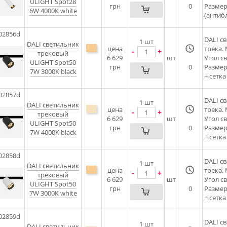
ULIGHT Spot28
грн
0
Размер
6W 4000К white
(антибл
02856d
DALI c
1
шт
DALI cветильник
цена
трека.
-
+
трековый
6 629
шт
Угол с
ULIGHT Spot50
грн
0
Размер
7W 3000K black
+ сетка
02857d
DALI c
1
шт
DALI cветильник
цена
трека.
-
+
трековый
6 629
шт
Угол с
ULIGHT Spot50
грн
0
Размер
7W 4000K black
+ сетка
02858d
DALI c
1
шт
DALI cветильник
цена
трека.
-
+
трековый
6 629
шт
Угол с
ULIGHT Spot50
грн
0
Размер
7W 3000K white
+ сетка
02859d
DALI c
1
шт
DALI cветильник