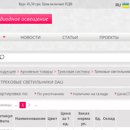
Курс 45,50 грн. Цена включает ПДВ
RU
диодное освещение
НОВОСТИ
СТАТЬИ
ПРОЕКТЫ
родукция
Архивные товары
Трековая система
>
>
>
Трековые светильник
ТРЕКОВЫЕ СВЕТИЛЬНИКИ DALI
ортировка по:
По умолчанию
Наличию на складе
Цене
раницы:
←
1
2
→
Цена
Заказ
ртикул
Наименование
Цвет
за 1
норма
Ед.
Склад
Фото
ед.
уп.