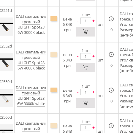
02551d
DALI c
1
шт
DALI cветильник
цена
трека.
-
+
трековый
6 343
шт
Угол с
ULIGHT Spot28
грн
0
Размер
6W 3000К black
(антибл
02552d
DALI c
1
шт
DALI cветильник
цена
трека.
-
+
трековый
6 343
шт
Угол с
ULIGHT Spot28
грн
0
Размер
6W 4000К black
(антибл
02559d
DALI c
1
шт
DALI cветильник
цена
трека.
-
+
трековый
6 343
шт
Угол с
ULIGHT Spot28
грн
0
Размер
6W 3000К white
(антибл
02560d
DALI c
1
шт
DALI cветильник
цена
трека.
-
+
трековый
6 343
шт
Угол с