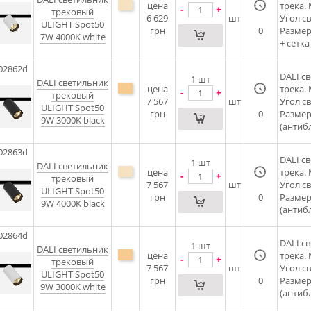
цена
трека.
-
+
трековый
6 629
шт
Угол с
ULIGHT Spot50
грн
0
Размер
7W 4000K white
+ сетка
02862d
DALI c
1
шт
DALI cветильник
цена
трека.
-
+
трековый
7 567
шт
Угол с
ULIGHT Spot50
грн
0
Размер
9W 3000K black
(антибл
02863d
DALI c
1
шт
DALI cветильник
цена
трека.
-
+
трековый
7 567
шт
Угол с
ULIGHT Spot50
грн
0
Размер
9W 4000K black
(антибл
02864d
DALI c
1
шт
DALI cветильник
цена
трека.
-
+
трековый
7 567
шт
Угол с
ULIGHT Spot50
грн
0
Размер
9W 3000K white
(антибл