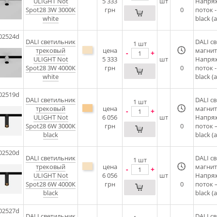
ULIGHT Not
5 333
шт
Напряж
Spot28 3W 3000К
грн
0
поток 
white
black (
02524d
DALI cветильник
DALI c
1
шт
трековый
цена
магнит
-
+
ULIGHT Not
5 333
шт
Напряж
Spot28 3W 4000К
грн
0
поток 
white
black (
02519d
DALI cветильник
DALI c
1
шт
трековый
цена
магнит
-
+
ULIGHT Not
6 056
шт
Напряж
Spot28 6W 3000К
грн
0
поток 
black
black (
02520d
DALI cветильник
DALI c
1
шт
трековый
цена
магнит
-
+
ULIGHT Not
6 056
шт
Напряж
Spot28 6W 4000К
грн
0
поток 
black
black (
02527d
DALI cветильник
DALI c