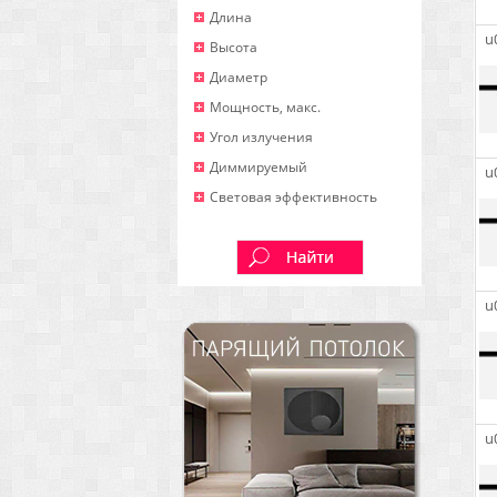
Длина
u
Высота
Диаметр
Мощность, макс.
Угол излучения
Диммируeмый
u
Световая эффективность
u
u