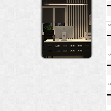
u
u
u