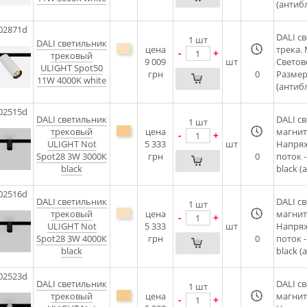
(антибл
02871d
DALI c
1
шт
DALI cветильник
цена
трека.
-
+
трековый
9 009
шт
Светов
ULIGHT Spot50
грн
0
Размер
11W 4000K white
(антибл
02515d
DALI cветильник
DALI c
1
шт
трековый
цена
магнит
-
+
ULIGHT Not
5 333
шт
Напряж
Spot28 3W 3000К
грн
0
поток 
black
black (
02516d
DALI cветильник
DALI c
1
шт
трековый
цена
магнит
-
+
ULIGHT Not
5 333
шт
Напряж
Spot28 3W 4000К
грн
0
поток 
black
black (
02523d
DALI cветильник
DALI c
1
шт
трековый
цена
магнит
-
+