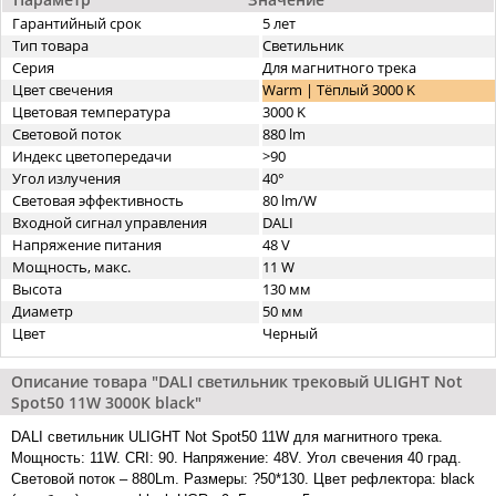
Гарантийный срок
5 лет
Тип товара
Светильник
Серия
Для магнитного трека
Цвет свечения
Warm | Тёплый 3000 K
Цветовая температура
3000 K
Световой поток
880 lm
Индекс цветопередачи
>90
Угол излучения
40°
Световая эффективность
80 lm/W
Входной сигнал управления
DALI
Напряжение питания
48 V
Мощность, макс.
11 W
Высота
130 мм
Диаметр
50 мм
Цвет
Черный
Описание товара "DALI cветильник трековый ULIGHT Not
Spot50 11W 3000K black"
DALI cветильник ULIGHT Not Spot50 11W для магнитного трека.
Мощность: 11W. CRI: 90. Напряжение: 48V. Угол свечения 40 град.
Световой поток – 880Lm. Размеры: ?50*130. Цвет рефлектора: black