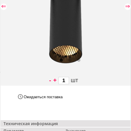
⇐
⇒
-
+
шт
8 290 грн/
шт
Ожидаеться поставка
Техническая информация
Параметр
Значение