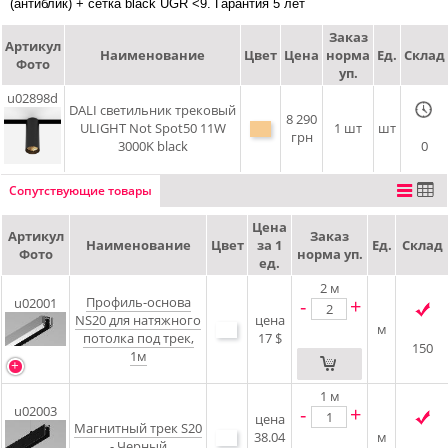
(антиблик) + сетка black UGR <9. Гарантия 5 лет
Заказ
Артикул
Наименование
Цвет
Цена
норма
Ед.
Склад
Фото
уп.
u02898d
DALI cветильник трековый
8 290
ULIGHT Not Spot50 11W
1 шт
шт
грн
3000K black
0
Сопутствующие товары
Цена
Артикул
Заказ
Наименование
Цвет
за 1
Ед.
Склад
Фото
норма уп.
ед.
2
м
Профиль-основа
-
+
u02001
NS20 для натяжного
цена
м
потолка под трек,
17 $
150
1м
1
м
-
+
u02003
цена
Магнитный трек S20
38.04
м
- Черный