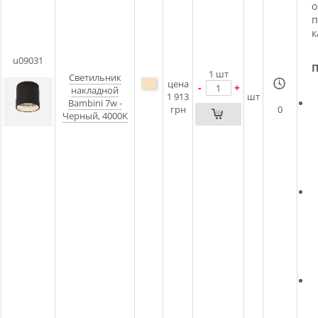
о
п
к
u09031
П
1
шт
Светильник
цена
-
+
накладной
1 913
шт
Bambini 7w -
грн
0
Черный, 4000K