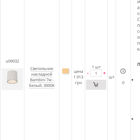
и
а
с
С
п
с
о
п
к
u09032
П
1
шт
Светильник
цена
-
+
накладной
1 913
шт
Bambini 7w -
грн
0
Белый, 3000K