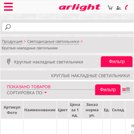
Продукция
Светодиодные светильники
>
>
Круглые накладные светильники
Круглые накладные светильники
Фильтр
КРУГЛЫЕ НАКЛАДНЫЕ СВЕТИЛЬНИКИ
ПОКАЗАНО
ТОВАРОВ
Фильтр
СОРТИРОВКА ПО:
Цена
Заказ
Артикул
Наименование
Цвет
за 1
норма
Ед.
Склад
Фото
ед.
уп.
Н
с