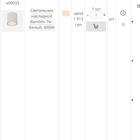
u09033
П
1
шт
Светильник
цена
-
+
накладной
1 913
шт
Bambini 7w -
грн
0
Белый, 4000K