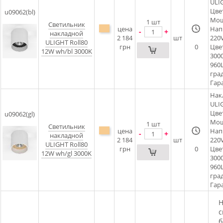
ULIG
Цве
u09062(bl)
Мощн
1
шт
Светильник
цена
Нап
-
+
накладной
2 184
шт
220
ULIGHT Roll80
грн
0
Цве
12W wh/bl 3000K
300
960
град
Гара
Нак
ULIG
Цве
u09062(gl)
Мощн
1
шт
Светильник
цена
Нап
-
+
накладной
2 184
шт
220
ULIGHT Roll80
грн
0
Цве
12W wh/gl 3000K
300
960
град
Гара
Н
с
б