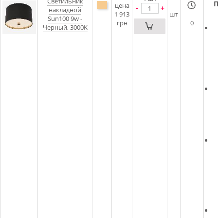
Светильник
П
цена
-
+
накладной
1 913
шт
Sun100 9w -
грн
0
Черный, 3000K