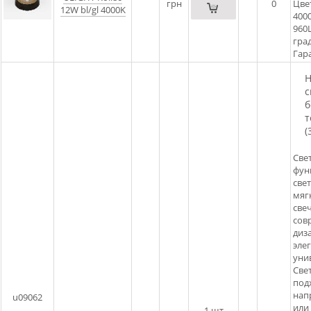
грн
0
Цве
12W bl/gl 4000K
400
960
град
Гара
Н
с
б
т
(
Све
фун
све
мяг
свеч
сов
диз
эле
уни
Све
под
нап
u09062
или
1
шт