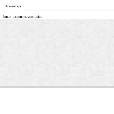
Коментарі
Завантаження коментарів...
© Arlight 2026. Все права защищены.
Украина, Киев, ул. Николая Закревского, 101В | Курс 45,50 грн.
По вопросам сотрудничества:
kp@arlight-group.com
.