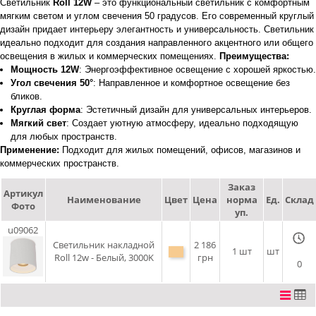
Светильник
Roll 12W
– это функциональный светильник с комфортным
мягким светом и углом свечения 50 градусов. Его современный круглый
дизайн придает интерьеру элегантность и универсальность. Светильник
идеально подходит для создания направленного акцентного или общего
освещения в жилых и коммерческих помещениях.
Преимущества:
Мощность 12W
: Энергоэффективное освещение с хорошей яркостью.
Угол свечения 50°
: Направленное и комфортное освещение без
бликов.
Круглая форма
: Эстетичный дизайн для универсальных интерьеров.
Мягкий свет
: Создает уютную атмосферу, идеально подходящую
для любых пространств.
Применение:
Подходит для жилых помещений, офисов, магазинов и
коммерческих пространств.
Заказ
Артикул
Наименование
Цвет
Цена
норма
Ед.
Склад
Фото
уп.
u09062
Светильник накладной
2 186
1 шт
шт
Roll 12w - Белый, 3000K
грн
0