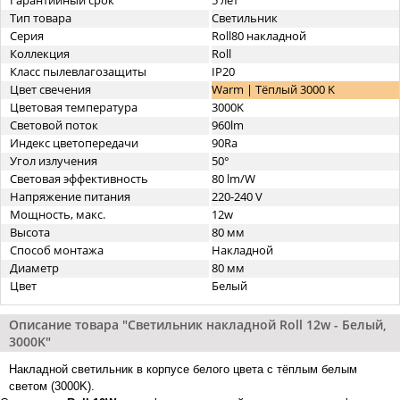
Гарантийный срок
5 лет
Тип товара
Светильник
Серия
Roll80 накладной
Коллекция
Roll
Класс пылевлагозащиты
IP20
Цвет свечения
Warm | Тёплый 3000 K
Цветовая температура
3000K
Световой поток
960lm
Индекс цветопередачи
90Ra
Угол излучения
50°
Световая эффективность
80 lm/W
Напряжение питания
220-240 V
Мощность, макс.
12w
Высота
80 мм
Способ монтажа
Накладной
Диаметр
80 мм
Цвет
Белый
Описание товара "Светильник накладной Roll 12w - Белый,
3000K"
Накладной светильник в корпусе белого цвета с тёплым белым
светом (3000K).