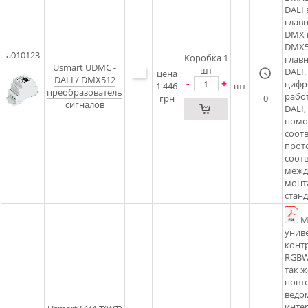
DALI 
глав
DMX 
DMX51
a010123
Коробка 1
глав
Usmart UDMC -
шт
DALI.
цена
DALI / DMX512
-
+
цифр
1 446
шт
преобразователь
рабо
грн
0
сигналов
DALI,
помо
соот
прото
соотв
межд
монта
стан
М
унив
конт
RGBW
так 
повто
ведом
интер