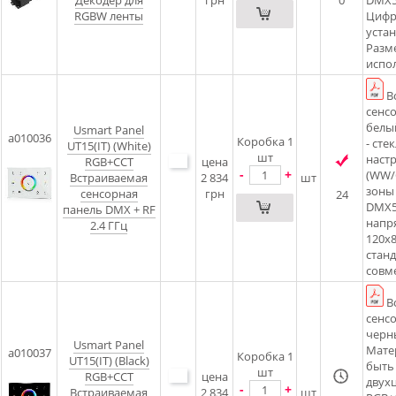
Декодер для
грн
0
DMX5
RGBW ленты
Цифр
уста
Разме
испо
В
сенсо
белы
Usmart Panel
a010036
Коробка 1
- сте
UT15(IT) (White)
шт
настр
RGB+CCT
цена
-
+
(WW/
Встраиваемая
2 834
шт
зоны
сенсорная
грн
24
DMX5
панель DMX + RF
напр
2.4 ГГц
120х8
стан
совм
В
сенсо
черн
Usmart Panel
Матер
a010037
Коробка 1
UT15(IT) (Black)
быть
шт
RGB+CCT
цена
двух
-
+
Встраиваемая
2 834
шт