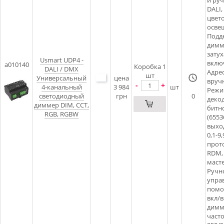
DALI
цвет
осве
Подд
димм
затух
Usmart UDP4 -
включ
a010140
Коробка 1
DALI / DMX
Адре
шт
Универсальный
цена
вруч
-
+
4-канальный
3 984
шт
Режи
светодиодный
грн
0
декод
диммер DIM, CCT,
битно
RGB, RGBW
(655
выхо
0,1-9
прот
RDM,
маст
Ручн
упра
помо
вкл/в
димм
част