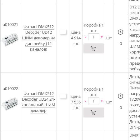
D12 
лент
DMX5
устро
a010021
Коробка 1
Usmart DMX512
канал
шт
Decoder UD12
цена
нагру
-
+
ШИМ декодер на
4 914
шт
сигн
дин рейку (12
грн
0
ШИМ(
каналов)
корпу
помо
предн
рейку
Деко
сигн
Питан
a010022
Коробка 1
Usmart DMX512
нагру
шт
цена
Decoder UD24 24-
1720
-
+
7 535
шт
канальный ШИМ
выхо
грн
0
декодер
диспл
уста
Деко
DIN-р
DMX 