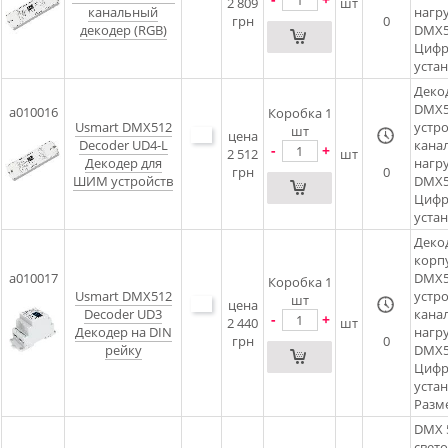
2 809
шт
канальный
нагру
грн
0
декодер (RGB)
DMX5
Цифр
уста
Деко
DMX5
a010016
Коробка 1
Usmart DMX512
устро
шт
цена
Decoder UD4-L
канал
-
+
2 512
шт
Декодер для
нагру
грн
0
ШИМ устройств
DMX5
Цифр
уста
Деко
корп
a010017
DMX5
Коробка 1
Usmart DMX512
устро
шт
цена
Decoder UD3
канал
-
+
2 440
шт
Декодер на DIN
нагру
грн
0
рейку
DMX5
Цифр
уста
Разме
DMX 
свето