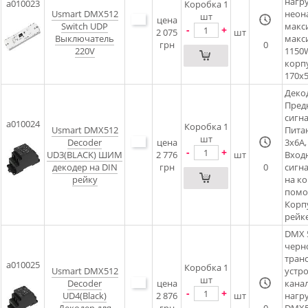
нагру
a010023
Коробка 1
Usmart DMX512
неона
шт
цена
Switch UDP
макс
-
+
2 075
шт
Выключатель
макс
грн
0
220V
1150
корп
170x
Деко
Пред
сигн
a010024
Коробка 1
Usmart DMX512
Питан
шт
Decoder
цена
3x6A
-
+
UD3(BLACK) ШИМ
2 776
шт
Вход
декодер на DIN
грн
0
сигн
рейку
на ко
помо
Корпу
рейке
DMX 
черн
тран
a010025
Коробка 1
Usmart DMX512
устро
шт
Decoder
цена
канал
-
+
UD4(Black)
2 876
шт
нагру