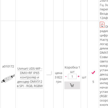
250/5
Гц. З
пере
Вход
12A@
D
ради
цифр
Наст
лога
димм
DMX51
Совм
свет
микр
a010172
Коробка 1
Usmart UDS-WP -
уста
шт
DMX+RF IP65
цена
деко
-
+
контролер и
3 822
шт
ради
декодер DMX512
грн
5
инте
в SPI - RGB, RGBW
нача
устан
(RGB
скор
кноп