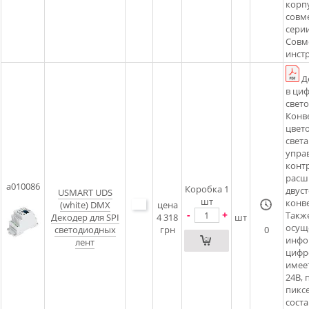
корпу
совм
сери
Совм
инст
Д
в циф
свет
Конв
цвет
света
упра
конт
расш
a010086
Коробка 1
двус
USMART UDS
шт
конв
(white) DMX
цена
-
+
Такж
Декодер для SPI
4 318
шт
осуще
светодиодных
грн
0
инфо
лент
цифр
имее
24В, 
пикс
соста