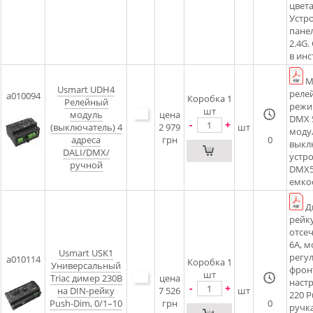
цвета
Устр
пане
2.4G
в инс
М
Usmart UDH4
реле
a010094
Коробка 1
Релейный
режи
шт
модуль
цена
DMX 
-
+
(выключатель) 4
2 979
шт
моду
адреса
грн
0
выкл
DALI/DMX/
устро
ручной
DMX5
емкос
Д
рейк
отсеч
6A, 
Usmart USK1
регу
a010114
Коробка 1
Универсальный
фронт
шт
Triac димер 230В
цена
наст
-
+
на DIN-рейку
7 526
шт
220 P
Push-Dim, 0/1–10
грн
0
ручк