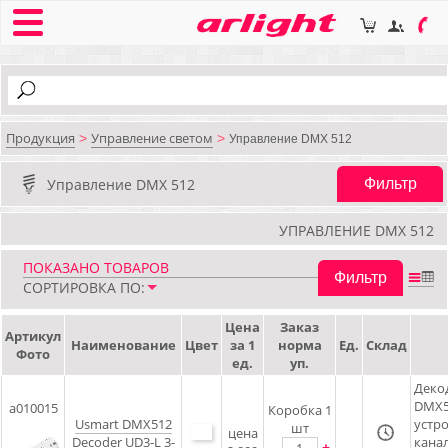
Продукция
Управление светом
>
>
Управление DMX 512
Управление DMX 512
Фильтр
УПРАВЛЕНИЕ DMX 512
ПОКАЗАНО
ТОВАРОВ
Фильтр
СОРТИРОВКА ПО:
Цена
Заказ
Артикул
Наименование
Цвет
за 1
норма
Ед.
Склад
Фото
ед.
уп.
Деко
DMX5
a010015
Коробка 1
Usmart DMX512
устро
шт
цена
Decoder UD3-L 3-
канал
-
+