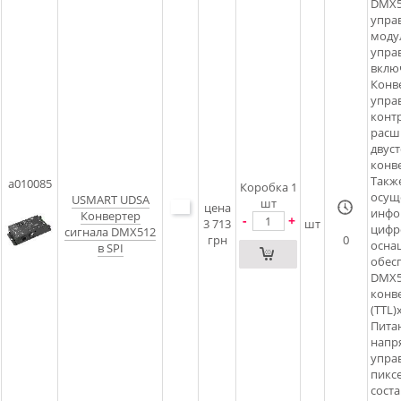
DMX5
упра
моду
упра
вклю
Конв
упра
конт
расш
двус
конв
Такж
a010085
Коробка 1
осуще
USMART UDSA
шт
цена
инфо
Конвертер
-
+
3 713
шт
цифр
сигнала DMX512
грн
0
осна
в SPI
обес
DMX51
конв
(TTL)
Пита
напр
упра
пикс
сост