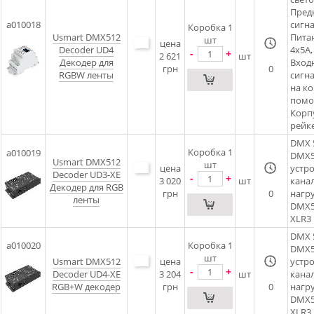
Пред
a010018
сигн
Коробка 1
Usmart DMX512
Питан
шт
цена
Decoder UD4
4x5A
-
+
2 621
шт
Декодер для
Вход
грн
0
RGBW ленты
сигн
на ко
помо
Корпу
рейке
DMX 
Коробка 1
a010019
DMX5
Usmart DMX512
шт
цена
устро
Decoder UD3-XE
-
+
3 020
шт
канал
Декодер для RGB
грн
0
нагру
ленты
DMX5
XLR3
DMX 
a010020
Коробка 1
DMX5
шт
Usmart DMX512
цена
устро
-
+
Decoder UD4-XE
3 204
шт
канал
RGB+W декодер
грн
0
нагру
DMX5
XLR3