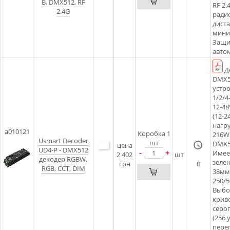
В, DMX512, RF
RF 2.
2.4G
ради
диста
мини
Защи
авто
Д
DMX5
устр
1/2/
12-48
(12-2
нагру
a010121
Коробка 1
216W 
Usmart Decoder
шт
DMX5
цена
UD4-P - DMX512
-
+
Имее
2 402
шт
декодер RGBW,
зеле
грн
0
RGB, ССT, DIM
38мм
250/5
Выбо
крив
серог
(256 
пере