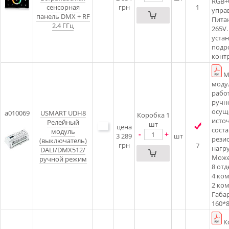
RGB+
сенсорная
грн
1
упра
панель DMX + RF
Пита
2.4 ГГц
265V.
устан
подр
конт
М
моду
рабо
ручн
осущ
a010069
USMART UDH8
Коробка 1
источ
Релейный
шт
цена
соста
модуль
-
+
3 289
шт
резис
(выключатель)
грн
7
нагру
DALI/DMX512/
Може
ручной режим
8 отд
4 ком
2 ком
Габа
160*
К