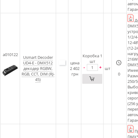
авто
Гара
Д
DMX5
устр
1/2/
12-48
(12-2
нагру
a010122
Коробка 1
Usmart Decoder
216W 
шт
UD4-E - DMX512
цена
DMX5
-
+
декодер RGBW,
2 402
шт
Имее
RGB, ССT, DIM (RJ-
грн
0
Разме
45)
250/5
Выбо
крив
серог
(256 
пере
авто
Гаран
П
DMX5