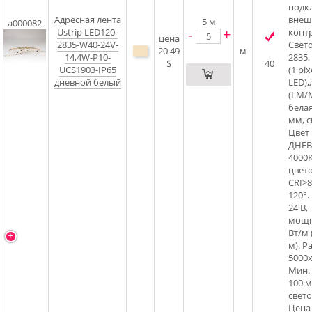
подк
Адресная лента
внеш
5
м
a000082
-
+
Ustrip LED120-
контр
цена
2835-W40-24V-
Свет
20.49
м
14,4W-P10-
2835,
$
40
UCS1903-IP65
(1 pix
дневной белый
LED)
(LM/M
белая
мм, с
Цвет
ДНЕ
4000K
цвет
CRI>8
120°.
24 В,
мощн
Вт/м 
м). 
5000
Мин.
100 м
свет
Цена 