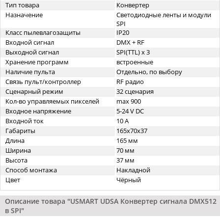
Тип товара
Конвертер
Назначение
Светодиодные ленты и модули
SPI
Класс пылевлагозащиты
IP20
Входной сигнал
DMX + RF
Выходной сигнал
SPI(TTL) x 3
Хранение программ
встроенные
Наличие пульта
Отдельно, по выбору
Связь пульт/контроллер
RF радио
Сценарный режим
32 сценария
Кол-во управляемых пикселей
max 900
Входное напряжение
5-24 V DC
Входной ток
10 А
Габариты
165x70x37
Длина
165 мм
Ширина
70 мм
Высота
37 мм
Способ монтажа
Накладной
Цвет
Чёрный
Описание товара "USMART UDSA Конвертер сигнала DMX512
в SPI"