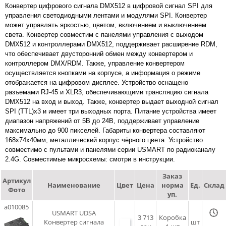
Конвертер цифрового сигнала DMX512 в цифровой сигнал SPI для
управления светодиодными лентами и модулями SPI. Конвертер
может управлять яркостью, цветом, включением и выключением
света. Конвертер совместим с панелями управления с выходом
DMX512 и контроллерами DMX512, поддерживает расширение RDM,
что обеспечивает двусторонний обмен между конвертером и
контроллером DMX/RDM. Также, управление конвертером
осуществляется кнопками на корпусе, а информация о режиме
отображается на цифровом дисплее. Устройство оснащено
разъемами RJ-45 и XLR3, обеспечивающими трансляцию сигнала
DMX512 на вход и выход. Также, конвертер выдает выходной сигнал
SPI (TTL)x3 и имеет три выходных порта. Питание устройства имеет
диапазон напряжений от 5В до 24В, поддерживает управление
максимально до 900 пикселей. Габариты конвертера составляют
168x74x40мм, металлический корпус чёрного цвета. Устройство
совместимо с пультами и панелями серии USMART по радиоканалу
2.4G. Совместимые микросхемы: смотри в инструкции.
Заказ
Артикул
Наименование
Цвет
Цена
норма
Ед.
Склад
Фото
уп.
a010085
USMART UDSA
3 713
Коробка
Конвертер сигнала
шт