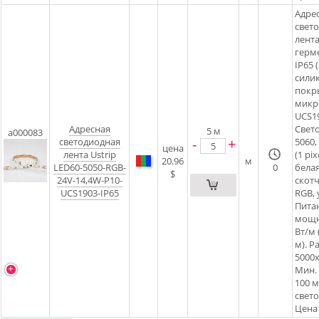
Адре
свет
лента
герм
IP65 (
сили
покры
микр
UCS1
Адресная
Свет
5
м
a000083
-
+
светодиодная
5060,
цена
лента Ustrip
(1 pix
20.96
м
LED60-5050-RGB-
0
белая
$
24V-14,4W-P10-
скотч
UCS1903-IP65
RGB, 
Питан
мощн
Вт/м 
м). 
5000
Мин.
100 м
свето
Цена 