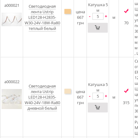
ш
Катушка 5
a000021
Светодиодная
Ц
м
лента Ustrip
цена
ц
-
+
LED128-H2835-
667
м
у
W30-24V-18W-Ra80
грн
70
п
теплый белый
3
м
м
м
,
С
о
E
1
a000022
ш
Катушка 5
Светодиодная
Ц
м
лента Ustrip
цена
ц
-
+
LED128-H2835-
667
м
у
W40-24V-18W-Ra80
грн
315
п
дневной белый
3
м
Р
М
Ц