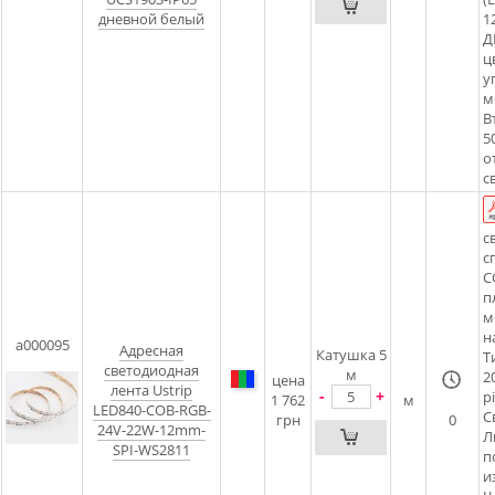
дневной белый
1
Д
ц
у
м
В
5
о
с
с
с
C
п
м
н
a000095
Адресная
Катушка 5
Т
светодиодная
м
2
цена
лента Ustrip
-
+
pi
1 762
м
LED840-COB-RGB-
С
грн
0
24V-22W-12mm-
Л
SPI-WS2811
п
и