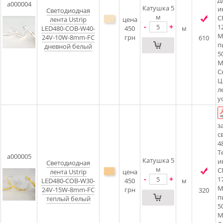
a000004
Катушка 5
и
Светодиодная
м
C
лента Ustrip
цена
-
+
1
LED480-COB-W40-
450
м
М
24V-10W-8mm-FC
грн
610
п
дневной белый
5
М
С
Ц
л
у
з
с
4
Т
a000005
Катушка 5
и
Светодиодная
м
C
лента Ustrip
цена
-
+
1
LED480-COB-W30-
450
м
М
24V-15W-8mm-FC
грн
320
п
теплый белый
5
М