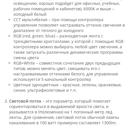
освещению, хорошо подойдет для офисных, учебных,
рабочих помещений и кабинетов), 6000K и выше –
холодный белый
CCT мультибелая – при помощи контроллера
управления позволяет настраивать оттенок свечения в
диапазоне от теплого до холодного
RGB (red, green, blue) – разноцветная лента с
трехцветными кристаллами, у которой с помощью RGB
контроллера можно выбирать любой цвет свечения, а
также запускать различные динамические программы
смены цвета
RGB+White – совместное сочетание двух предыдущих
типов, можно менять цвет, смешивать его с
настраиваемыми оттенками белого, для управления
используется 5-канальный контроллер
Цветные одноцветные – красные, зелены, оранжевые,
синие, ультрафиолетовые и т.п.
Световой поток
– это параметр, который помогает
сориентироваться в выдаваемой яркости света, и
указывается в lm(люменах) на 1 погонный метр лед
ленты. Для сравнения, световой поток обычной лампы
накаливания в 100 ватт примерно составляет 1300lm.