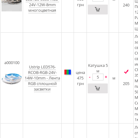
Ц
24V-12W-8mm
грн
240
П
многоцветная
1
Р
М
Ц
Л
з
с
C
с
a000100
и
Катушка 5
Ustrip LED576-
C
м
RCOB-RGB-24V-
цена
3
-
+
14W-10mm - Лента
475
м
М
RGB сплошной
грн
205
п
засветки
5
М
С
М
п
1
Л
с