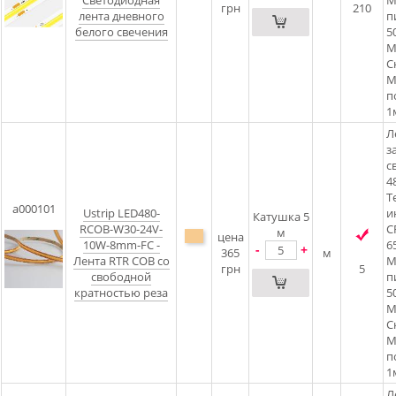
Светодиодная
М
грн
210
лента дневного
п
белого свечения
5
М
С
М
п
1
Л
з
с
4
Т
a000101
Ustrip LED480-
и
Катушка 5
RCOB-W30-24V-
C
м
цена
10W-8mm-FC -
6
-
+
365
м
Лента RTR COB со
М
грн
5
свободной
п
кратностью реза
5
М
С
М
п
1
Л