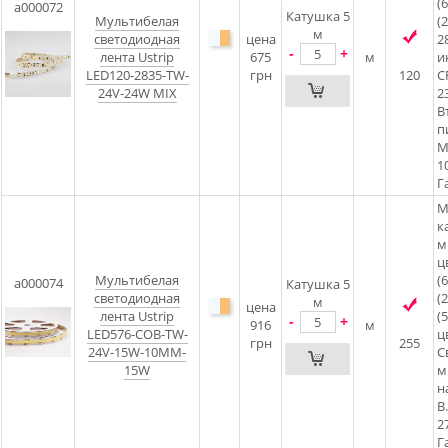
(
a000072
Катушка 5
Мультибелая
(
м
светодиодная
цена
2
-
+
лента Ustrip
675
м
и
LED120-2835-TW-
грн
120
C
24V-24W MIX
2
В
п
М
1
Г
M
к
м
ц
Мультибелая
(
a000074
Катушка 5
светодиодная
(
м
цена
лента Ustrip
(
-
+
916
м
LED576-COB-TW-
ц
грн
255
24V-15W-10MM-
С
15W
м
н
В
2
Г