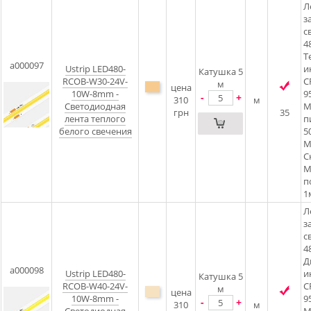
Л
з
с
4
Т
a000097
Ustrip LED480-
и
Катушка 5
RCOB-W30-24V-
C
м
цена
10W-8mm -
9
-
+
310
м
Светодиодная
М
грн
35
лента теплого
п
белого свечения
5
М
С
М
п
1
Л
з
с
4
Д
a000098
Ustrip LED480-
и
Катушка 5
RCOB-W40-24V-
C
м
цена
10W-8mm -
9
-
+
310
м