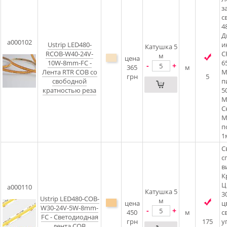
з
с
4
Д
a000102
Ustrip LED480-
и
Катушка 5
RCOB-W40-24V-
C
м
цена
10W-8mm-FC -
6
-
+
365
м
Лента RTR COB со
М
грн
5
свободной
п
кратностью реза
5
М
С
М
п
1
С
с
в
К
Ц
a000110
Катушка 5
3
Ustrip LED480-COB-
м
цена
ц
W30-24V-5W-8mm-
-
+
450
м
с
FC - Светодиодная
грн
175
у
лента COB