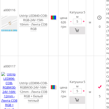
в
о
С
a000116
Катушка 5
(
Ustrip LED840-COB-
м
цена
п
RGB-24V-15W-
-
+
626
м
R
10mm - Лента COB
грн
0
2
RGB
(
5
о
м
О
н
Л
с
a000117
в
о
С
(
Катушка 5
Ustrip LED896-COB-
п
м
RGBW30-24V-16W-
цена
R
-
+
12mm - Лента COB
791
м
1
RGB + белый
грн
5
м
теплый
н
5