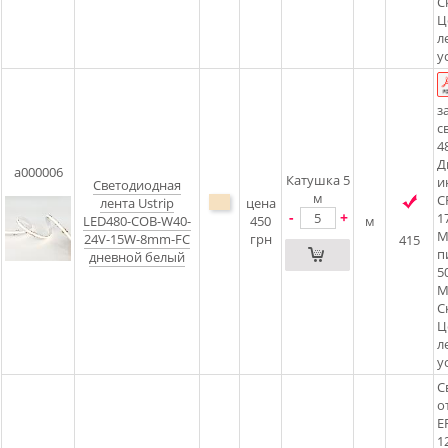
С
Ц
л
у
з
с
4
Д
a000006
Катушка 5
и
Светодиодная
м
C
лента Ustrip
цена
-
+
1
LED480-COB-W40-
450
м
М
24V-15W-8mm-FC
грн
415
п
дневной белый
5
М
С
Ц
л
у
С
о
E
1