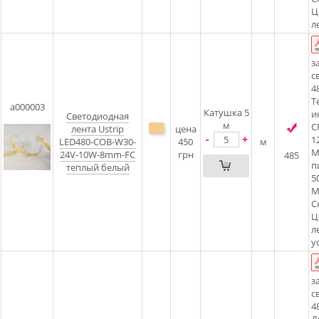
Ц
л
з
с
4
Т
a000003
Катушка 5
и
Светодиодная
м
C
лента Ustrip
цена
-
+
1
LED480-COB-W30-
450
м
М
24V-10W-8mm-FC
грн
485
п
теплый белый
5
М
С
Ц
л
у
з
с
4
Д