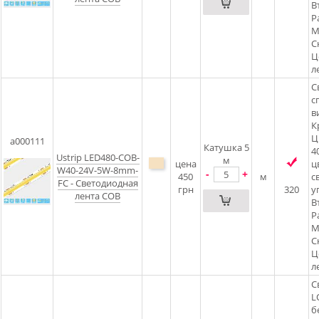
В
Р
М
С
Ц
л
С
с
в
К
Ц
a000111
Катушка 5
4
Ustrip LED480-COB-
м
цена
ц
W40-24V-5W-8mm-
-
+
450
м
с
FC - Светодиодная
грн
320
у
лента COB
В
Р
М
С
Ц
л
С
L
б