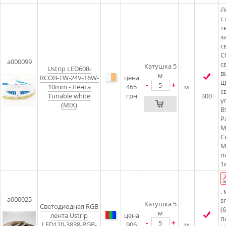
Л
с
т
з
с
C
a000099
с
Катушка 5
Ustrip LED608-
в
м
RCOB-TW-24V-16W-
цена
ц
-
+
10mm - Лента
465
м
с
Tunable white
грн
300
у
(MIX)
В
Р
М
С
М
п
1
,
a000025
s
Катушка 5
Светодиодная RGB
(
м
лента Ustrip
цена
п
-
+
LED120-3838-RGB-
906
м