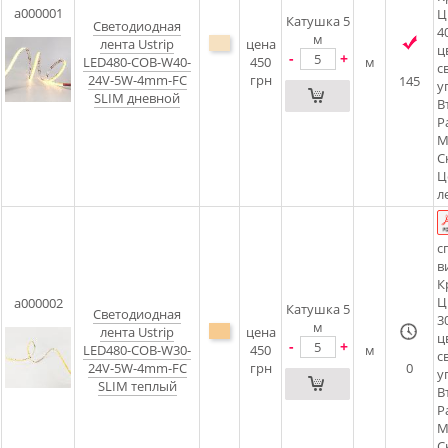
a000001
Ц
Катушка 5
Светодиодная
4
м
лента Ustrip
цена
ц
-
+
LED480-COB-W40-
450
м
с
24V-5W-4mm-FC
грн
145
у
SLIM дневной
В
Р
М
С
Ц
л
с
в
К
Ц
a000002
Катушка 5
Светодиодная
3
м
лента Ustrip
цена
ц
-
+
LED480-COB-W30-
450
м
с
24V-5W-4mm-FC
грн
0
у
SLIM теплый
В
Р
М
С