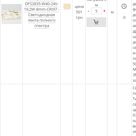
DFS2835-W40-24V-
д
м
цена
19,2W-8mm-CRI97 -
ф
-
+
501
м
Светодиодная
д
грн
0
лента полного
о
спектра
а
д
ш
д
с
м
п
5
М
3
з
С
п
T
с
ц
9
н
в
о