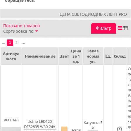
обращайтесь
.
ЦЕНА СВЕТОДИОДНЫХ ЛЕНТ PRO
Показано
товаров
Фильтр
Сортировка по:
←
1
2
→
Цена
Заказ
Артикул
Наименование
Цвет
за 1
норма
Ед.
Склад
Фото
ед.
уп.
С
п
T
с
ц
9
н
в
о
е
a000148
Ustrip LED120-
/
Катушка 5
DFS2835-W30-24V-
д
м
цена