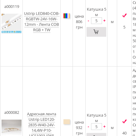
С
a000119
(
Катушка 5
Ustrip LED840-COB-
п
м
цена
RGBTW-24V-16W-
R
-
+
806
м
12mm - Лента COB
1
грн
5
RGB + TW
м
н
5
о
1
О
н
А
д
с
I
п
U
н
с
a000082
Адресная лента
п
Катушка 5
Ustrip LED120-
к
м
цена
2835-W40-24V-
С
-
+
932
м
14,4W-P10-
м
грн
40
UCS1903-IP65
(