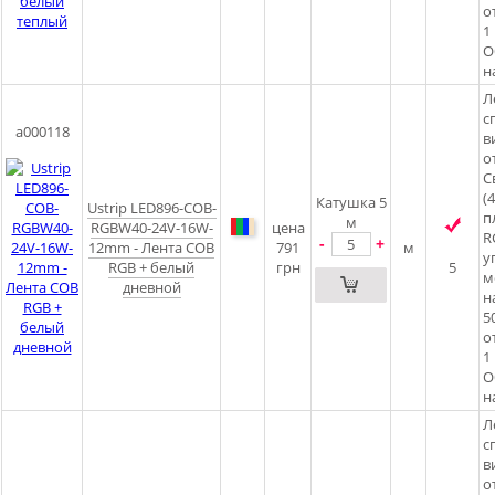
о
1
О
н
Л
с
a000118
в
о
С
(
Катушка 5
Ustrip LED896-COB-
п
м
RGBW40-24V-16W-
цена
R
-
+
12mm - Лента COB
791
м
у
RGB + белый
грн
5
м
дневной
н
5
о
1
О
н
Л
с
в
о