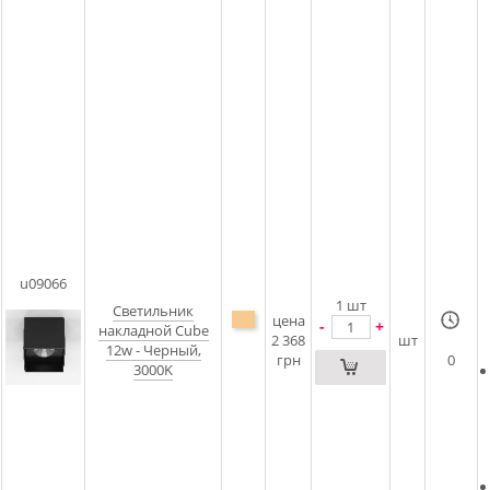
u09066
1
шт
Светильник
цена
-
+
накладной Cube
2 368
шт
12w - Черный,
грн
0
3000K