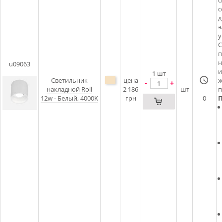
с
с
д
э
у
С
п
н
u09063
и
1
шт
Светильник
цена
ж
-
+
накладной Roll
2 186
шт
п
12w - Белый, 4000K
грн
0