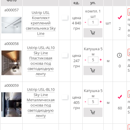
Фото
ед.
уп.
a000057
компл. 1
Ustrip USL
шт
Комплект
цена
п
-
+
креплений
4 840
шт
Ч
светильника Sky
грн
2
а
Line
с
a000058
Ustrip USL-AL10
Катушка 5
Sky Line
м
цена
Пластиковая
-
+
п
247
м
основа под
д
грн
0
светодиодную
S
ленту
a000059
Ustrip USL-BL10
Катушка 5
Sky Line
м
цена
Металлическая
-
+
п
405
м
основа под
д
грн
60
светодиодную
S
ленту