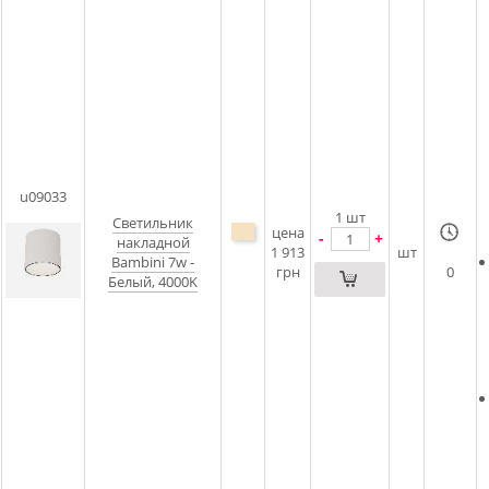
u09033
1
шт
Светильник
цена
-
+
накладной
1 913
шт
Bambini 7w -
грн
0
Белый, 4000K