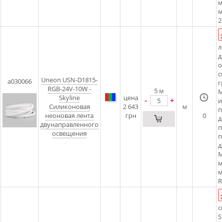
м
м
2
л
д
о
с
Uneon USN-D1815-
a030066
г
RGB-24V-10W -
5
м
М
Skyline
цена
-
+
и
Силиконовая
2 643
м
п
неоновая лента
грн
0
д
двунаправленного
п
освещения
п
д
М
м
м
R
с
S