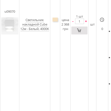
u09070
1
шт
Светильник
цена
-
+
накладной Cube
2 368
шт
12w - Белый, 4000K
грн
0