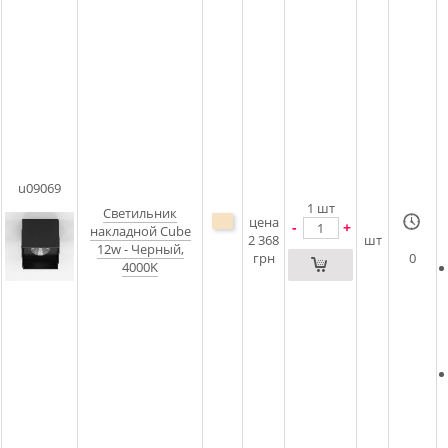
u09069
1
шт
Светильник
цена
-
+
накладной Cube
2 368
шт
12w - Черный,
грн
0
4000K