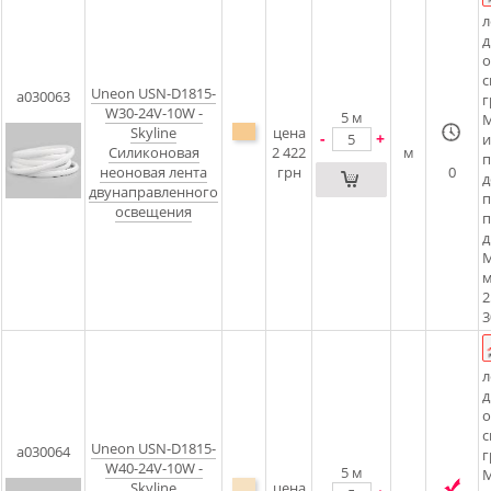
л
д
о
с
Uneon USN-D1815-
a030063
г
W30-24V-10W -
5
м
М
Skyline
цена
-
+
и
Силиконовая
2 422
м
п
неоновая лента
грн
0
д
двунаправленного
п
освещения
п
д
М
м
2
3
л
д
о
с
Uneon USN-D1815-
a030064
г
W40-24V-10W -
5
м
М
Skyline
цена