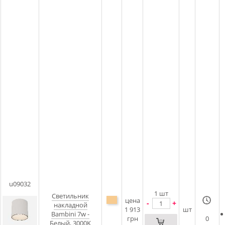
u09032
1
шт
Светильник
цена
-
+
накладной
1 913
шт
Bambini 7w -
грн
0
Белый, 3000K