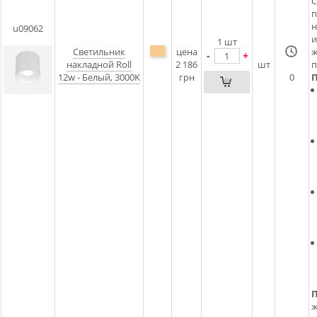
С
п
н
u09062
и
1
шт
Светильник
цена
ж
-
+
накладной Roll
2 186
шт
п
12w - Белый, 3000K
грн
0
ж