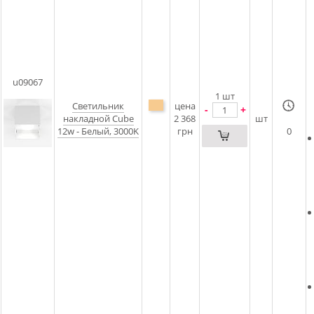
u09067
1
шт
Светильник
цена
-
+
накладной Cube
2 368
шт
12w - Белый, 3000K
грн
0