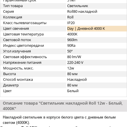
Гарантийный срок
5 лет
Тип товара
Светильник
Серия
Roll80 накладной
Коллекция
Roll
Класс пылевлагозащиты
IP20
Цвет свечения
Day | Дневной 4000 K
Цветовая температура
4000K
Световой поток
960lm
Индекс цветопередачи
90Ra
Угол излучения
50°
Световая эффективность
80 lm/W
Напряжение питания
220-240 V
Мощность, макс.
12w
Высота
80 мм
Способ монтажа
Накладной
Диаметр
80 мм
Цвет
Белый
Описание товара "Светильник накладной Roll 12w - Белый,
4000K"
Накладной светильник в корпусе белого цвета с дневным белым
светом (4000K).