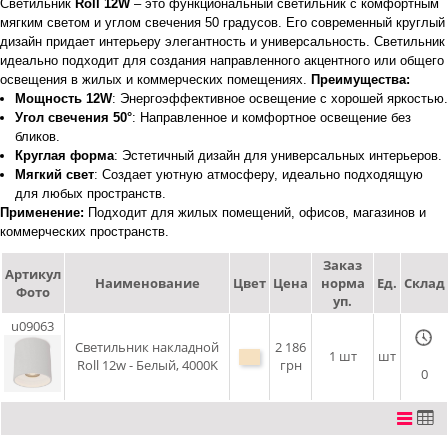
Светильник
Roll 12W
– это функциональный светильник с комфортным
мягким светом и углом свечения 50 градусов. Его современный круглый
дизайн придает интерьеру элегантность и универсальность. Светильник
идеально подходит для создания направленного акцентного или общего
освещения в жилых и коммерческих помещениях.
Преимущества:
Мощность 12W
: Энергоэффективное освещение с хорошей яркостью.
Угол свечения 50°
: Направленное и комфортное освещение без
бликов.
Круглая форма
: Эстетичный дизайн для универсальных интерьеров.
Мягкий свет
: Создает уютную атмосферу, идеально подходящую
для любых пространств.
Применение:
Подходит для жилых помещений, офисов, магазинов и
коммерческих пространств.
Заказ
Артикул
Наименование
Цвет
Цена
норма
Ед.
Склад
Фото
уп.
u09063
Светильник накладной
2 186
1 шт
шт
Roll 12w - Белый, 4000K
грн
0