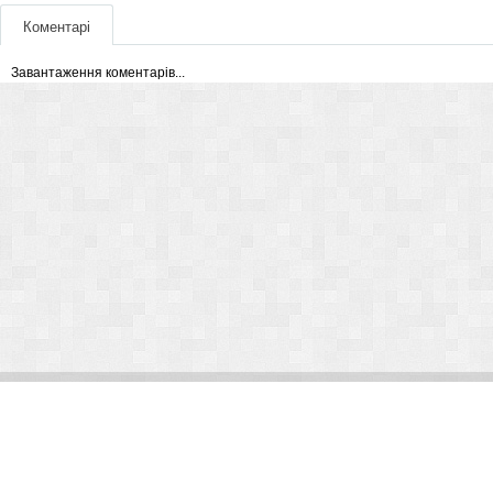
Коментарі
Завантаження коментарів...
© Arlight 2026. Все права защищены.
Украина, Киев, ул. Николая Закревского, 101В | Курс 45,50 грн.
По вопросам сотрудничества:
kp@arlight-group.com
.