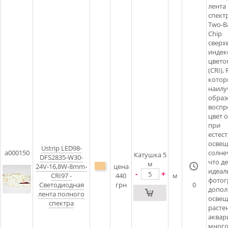
лента
спектр
Two-B
Chip
сверх
индек
цвето
(CRI), 
котор
наил
обра
воспр
цвет 
при
естес
освещ
Ustrip LED98-
a000150
солне
Катушка 5
DFS2835-W30-
что де
м
24V-16,8W-8mm-
цена
идеал
-
+
CRI97 -
440
м
фотог
Светодиодная
грн
0
допол
лента полного
освещ
спектра
расте
аквар
много