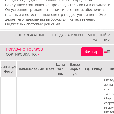
наилучшее соотношение производительности и стоимости.
Он устраняет резкие всплески синего света, обеспечивая
плавный и естественный спектр по доступной цене. Это
делает его идеальным выбором для качественных,
бюджетных световых решений.
СВЕТОДИОДНЫЕ ЛЕНТЫ ДЛЯ ЖИЛЫХ ПОМЕЩЕНИЙ И
РАСТЕНИЙ
ПОКАЗАНО
ТОВАРОВ
Фильтр
СОРТИРОВКА ПО:
Цена
Заказ
Артикул
Наименование
Цвет
за 1
норма
Ед.
Склад
Оп
Фото
ед.
уп.
Свето
лента
спектр
Two-B
Chip
сверх
индек
цвето