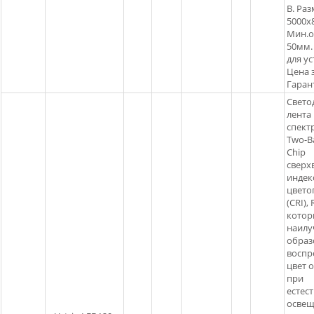
В. Ра
5000х
Мин.о
50мм.
для ус
Цена з
Гарант
Свето
лента
спектр
Two-B
Chip
сверх
индек
цвето
(CRI), 
котор
наил
обра
воспр
цвет 
при
естес
освещ