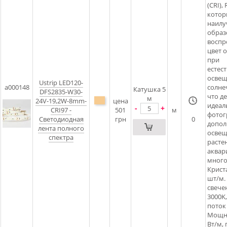
(CRI), 
котор
наил
обра
воспр
цвет 
при
естес
освещ
Ustrip LED120-
a000148
солне
Катушка 5
DFS2835-W30-
что де
м
24V-19,2W-8mm-
цена
идеал
-
+
CRI97 -
501
м
фотог
Светодиодная
грн
0
допол
лента полного
освещ
спектра
расте
аквар
много
Крист
шт/м.
свече
3000K
поток
Мощно
Вт/м, 