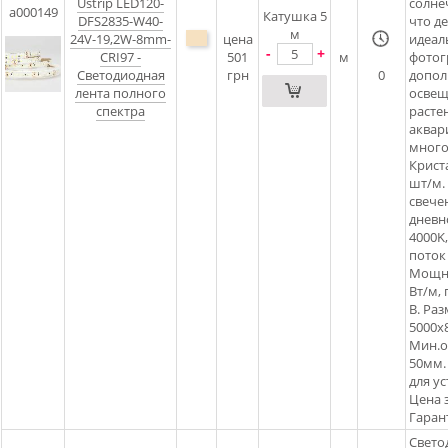
Ustrip LED120-
солне
a000149
Катушка 5
DFS2835-W40-
что де
м
24V-19,2W-8mm-
цена
идеал
-
+
CRI97 -
501
м
фотог
Светодиодная
грн
0
допол
лента полного
освещ
спектра
расте
аквар
много
Крист
шт/м.
свече
дневн
4000K
поток
Мощно
Вт/м, 
В. Ра
5000х
Мин.о
50мм.
для ус
Цена з
Гарант
Свето