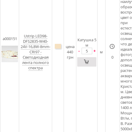
наил
обра
воспр
цвет 
при
естес
освещ
Ustrip LED98-
a000151
солне
Катушка 5
DFS2835-W40-
что де
м
24V-16,8W-8mm-
цена
идеал
-
+
CRI97 -
440
м
фотог
Светодиодная
грн
0
допол
лента полного
освещ
спектра
расте
аквар
много
Крист
м. Цв
дневн
свето
1400 
Мощно
Вт/м, 
В. Ра
5000х