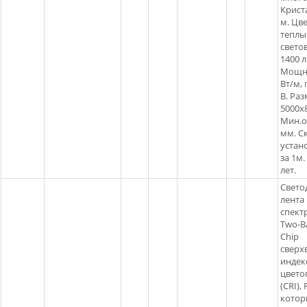
Крист
м. Цв
теплы
свето
1400 
Мощно
Вт/м, 
В. Ра
5000х
Мин.о
мм. С
устан
за 1м.
лет.
Свето
лента
спектр
Two-B
Chip
сверх
индек
цвето
(CRI), 
котор