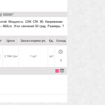
l 3000K"
лотой. Мощность: 12W. CRI: 90. Напряжение:
– 960Lm. Угол свечения 50 град. Размеры: ?
т
Цена
Заказ норма уп.
Ед.
Склад
2 184 грн
1 шт
шт
0