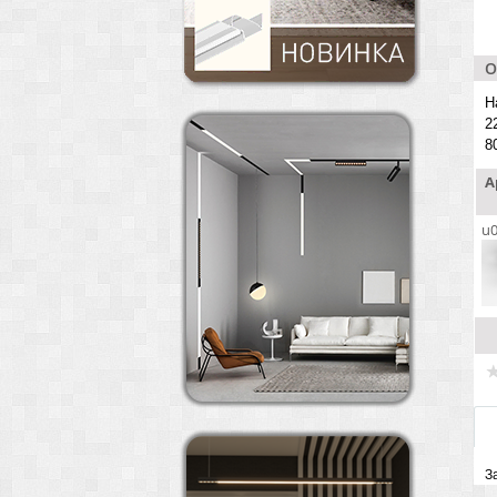
О
Н
2
8
А
u0
З