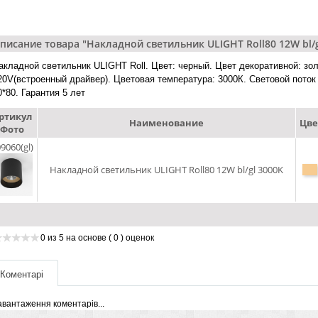
писание товара "Накладной светильник ULIGHT Roll80 12W bl/g
акладной светильник ULIGHT Roll. Цвет: черный. Цвет декоративной: зо
20V(встроенный драйвер). Цветовая температура: 3000К. Световой поток 
0*80. Гарантия 5 лет
ртикул
Наименование
Цве
Фото
9060(gl)
Накладной светильник ULIGHT Roll80 12W bl/gl 3000K
0
из
5
на основе
( 0 )
оценок
Коментарі
авантаження коментарів...