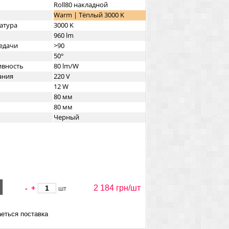
Roll80 накладной
Warm | Тёплый 3000 K
атура
3000 K
960 lm
едачи
>90
50°
ивность
80 lm/W
ания
220 V
12 W
80 мм
80 мм
Черный
2 184 грн/
шт
-
+
шт
еться поставка