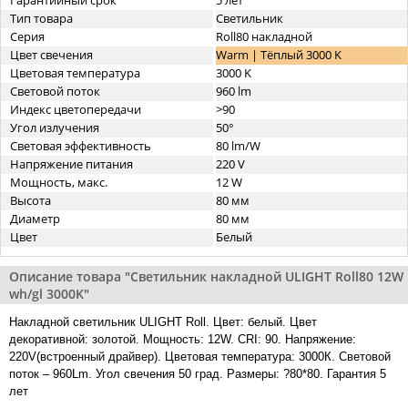
Гарантийный срок
5 лет
Тип товара
Светильник
Серия
Roll80 накладной
Цвет свечения
Warm | Тёплый 3000 K
Цветовая температура
3000 K
Световой поток
960 lm
Индекс цветопередачи
>90
Угол излучения
50°
Световая эффективность
80 lm/W
Напряжение питания
220 V
Мощность, макс.
12 W
Высота
80 мм
Диаметр
80 мм
Цвет
Белый
Описание товара "Светильник накладной ULIGHT Roll80 12W
wh/gl 3000K"
Накладной светильник ULIGHT Roll. Цвет: белый. Цвет
декоративной: золотой. Мощность: 12W. CRI: 90. Напряжение:
220V(встроенный драйвер). Цветовая температура: 3000К. Световой
поток – 960Lm. Угол свечения 50 град. Размеры: ?80*80. Гарантия 5
лет