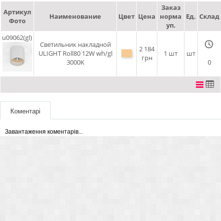
Заказ
Артикул
Наименование
Цвет
Цена
норма
Ед.
Склад
Фото
уп.
u09062(gl)
Светильник накладной
2 184
ULIGHT Roll80 12W wh/gl
1 шт
шт
грн
3000K
0
Коментарі
Завантаження коментарів...