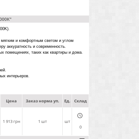
000K"
00K).
с мягким и комфортным светом и углом
еру аккуратность и современность.
х помещениях, таких как квартиры и дома.
ей.
ых интерьеров.
Цена
Заказ норма уп.
Ед.
Склад
1 913 грн
1 шт
шт
0