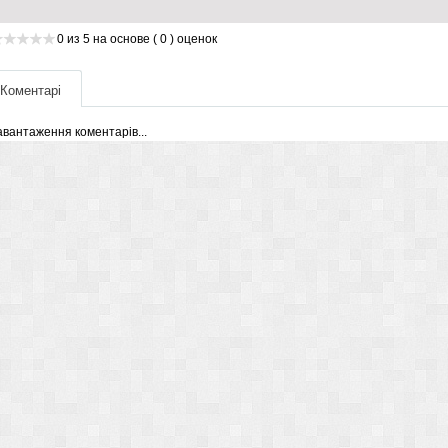
0
из
5
на основе
( 0 )
оценок
Коментарі
авантаження коментарів...