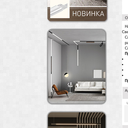
О
Н
Све
С
р
С
П
П
А