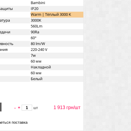
Bambini
озащиты
IP20
Warm | Тёплый 3000 K
атура
3000K
560Lm
едачи
90Ra
60°
ивность
80 lm/W
ания
220-240 V
7w
60 мм
Накладной
60 мм
Белый
1 913 грн/
шт
-
+
шт
еться поставка