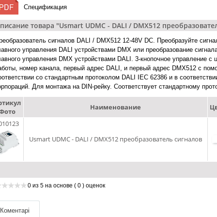
Спецификация
писание товара "Usmart UDMC - DALI / DMX512 преобразовате
реобразователь сигналов DALI / DMX512 12-48V DC. Преобразуйте сигна
лавного управления DALI устройствами DMX или преобразование сигнал
лавного управления DMX устройствами DALI. 3-кнопочное управление с
аботы, номер канала, первый адрес DALI, и первый адрес DMX512 с пом
оответствии со стандартным протоколом DALI IEC 62386 и в соответств
орпораций. Для монтажа на DIN-рейку. Соответствует стандартному про
ртикул
Наименование
Ц
Фото
010123
Usmart UDMC - DALI / DMX512 преобразователь сигналов
0
из
5
на основе
( 0 )
оценок
Коментарі