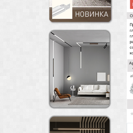
О
П
г
г
р
с
к
А
a