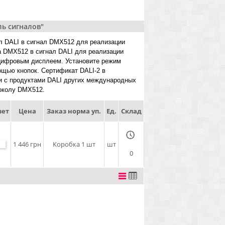
ль сигналов"
л DALI в сигнал DMX512 для реализации
а DMX512 в сигнал DALI для реализации
 цифровым дисплеем. Установите режим
ощью кнопок. Сертификат DALI-2 в
ии с продуктами DALI других международных
токолу DMX512.
вет
Цена
Заказ норма уп.
Ед.
Склад
1 446 грн
Коробка 1 шт
шт
0