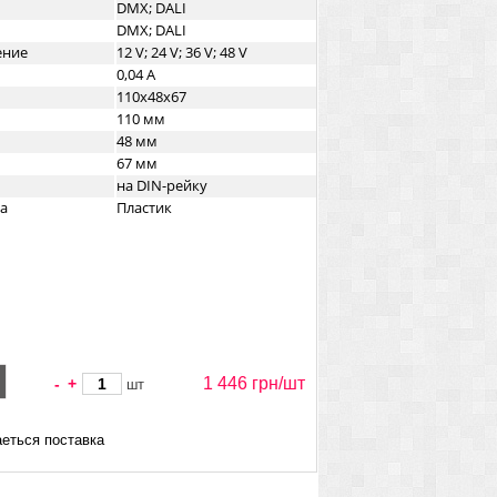
DMX; DALI
DMX; DALI
ение
12 V; 24 V; 36 V; 48 V
0,04 A
110х48x67
110 мм
48 мм
67 мм
на DIN-рейку
а
Пластик
1 446 грн/
шт
-
+
шт
еться поставка