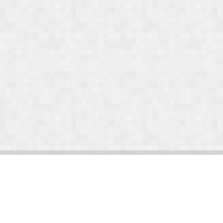
© Arlight 2026. Все права защищены.
Украина, Киев, ул. Николая Закревского, 101В | Курс 45,50 грн.
По вопросам сотрудничества:
kp@arlight-group.com
.