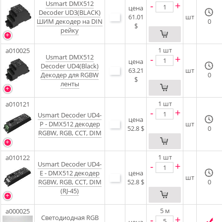
Usmart DMX512
-
+
цена
Decoder UD3(BLACK)
61.01
шт
ШИМ декодер на DIN
0
$
рейку
1
шт
a010025
Usmart DMX512
-
+
цена
Decoder UD4(Black)
63.21
шт
Декодер для RGBW
0
$
ленты
1
шт
a010121
-
+
Usmart Decoder UD4-
цена
P - DMX512 декодер
шт
52.8 $
0
RGBW, RGB, ССT, DIM
1
шт
a010122
Usmart Decoder UD4-
-
+
E - DMX512 декодер
цена
шт
RGBW, RGB, ССT, DIM
52.8 $
0
(RJ-45)
5
м
a000025
Светодиодная RGB
-
+