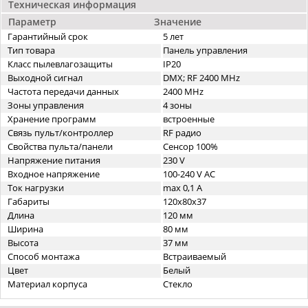
Техническая информация
Параметр
Значение
Гарантийный срок
5 лет
Тип товара
Панель управления
Класс пылевлагозащиты
IP20
Выходной сигнал
DMX; RF 2400 MHz
Частота передачи данных
2400 MHz
Зоны управления
4 зоны
Хранение программ
встроенные
Связь пульт/контроллер
RF радио
Свойства пульта/панели
Сенсор 100%
Напряжение питания
230 V
Входное напряжение
100-240 V AC
Ток нагрузки
max 0,1 A
Габариты
120x80x37
Длина
120 мм
Ширина
80 мм
Высота
37 мм
Способ монтажа
Встраиваемый
Цвет
Белый
Материал корпуса
Стекло