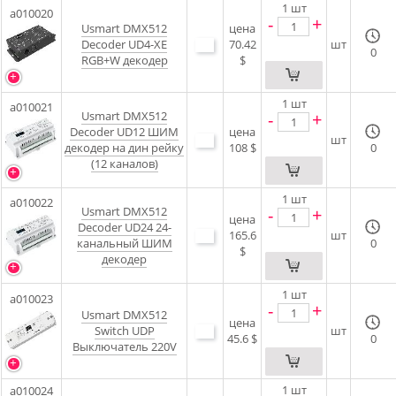
1
шт
a010020
-
+
Usmart DMX512
цена
Decoder UD4-XE
70.42
шт
0
RGB+W декодер
$
1
шт
a010021
Usmart DMX512
-
+
Decoder UD12 ШИМ
цена
шт
декодер на дин рейку
108 $
0
(12 каналов)
1
шт
a010022
Usmart DMX512
-
+
цена
Decoder UD24 24-
165.6
шт
канальный ШИМ
0
$
декодер
1
шт
a010023
-
+
Usmart DMX512
цена
Switch UDP
шт
45.6 $
0
Выключатель 220V
1
шт
a010024