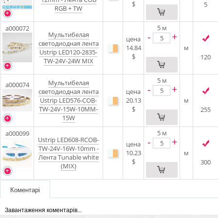
$
5
RGB + TW
5
м
a000072
Мультибелая
-
+
цена
светодиодная лента
14.84
м
Ustrip LED120-2835-
$
120
TW-24V-24W MIX
5
м
Мультибелая
a000074
-
+
светодиодная лента
цена
Ustrip LED576-COB-
20.13
м
TW-24V-15W-10MM-
$
255
15W
5
м
a000099
Ustrip LED608-RCOB-
-
+
цена
TW-24V-16W-10mm -
10.23
м
Лента Tunable white
$
300
(MIX)
Коментарі
Завантаження коментарів...