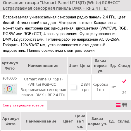
Описание товара "Usmart Panel UT15(IT) (White) RGB+CCT
Встраиваемая сенсорная панель DMX + RF 2.4 ГГц"
Встраиваемая универсальная сенсорная радио панель 2.4 ГГц, цвет
белый. Итальянский стандарт. Материал - стекло. Каждая зона
может быть настроена как одноцветная, двухцветная (WW/CW), RGB,
RGBW или RGB+CCT, 4 зоны управления. Функция управления
DMX512 устройствами. Питание/рабочее напряжение AC 85-265V.
Габариты 120х80х37 мм, устанавливается в стандартный
подрозетник. Панель совместима с контроллерами.
Заказ
Артикул
Наименование
Цвет
Цена
норма
Ед.
Склад
Фото
уп.
a010036
Usmart Panel UT15(IT)
(White) RGB+CCT
2 834
Коробка
шт
Встраиваемая сенсорная
грн
1 шт
24
панель DMX + RF 2.4 ГГц
Сопутствующие товары
Цена
Артикул
Заказ
Наименование
Цвет
за 1
Ед.
Склад
Фото
норма уп.
ед.