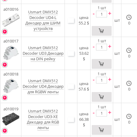
1
шт
a010016
Usmart DMX512
-
+
Decoder UD4-L
цена
шт
Декодер для ШИМ
55.2 $
0
устройств
1
шт
a010017
-
+
Usmart DMX512
цена
Decoder UD3 Декодер
53.62
шт
0
на DIN рейку
$
1
шт
a010018
-
+
Usmart DMX512
цена
Decoder UD4 Декодер
шт
57.6 $
0
для RGBW ленты
1
шт
a010019
Usmart DMX512
-
+
цена
Decoder UD3-XE
66.38
шт
Декодер для RGB
0
$
ленты