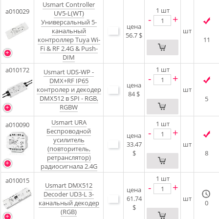
Usmart Controller
1
шт
a010029
UV5-L(WT)
-
+
Универсальный 5-
цена
канальный
шт
56.7 $
контроллер Tuya Wi-
11
Fi & RF 2.4G & Push-
DIM
1
шт
a010172
Usmart UDS-WP -
-
+
DMX+RF IP65
цена
контролер и декодер
шт
84 $
DMX512 в SPI - RGB,
5
RGBW
Usmart URA
1
шт
a010090
-
+
Беспроводной
цена
усилитель
33.47
шт
(повторитель,
$
8
ретранслятор)
радиосигнала 2.4G
1
шт
a010015
Usmart DMX512
-
+
цена
Decoder UD3-L 3-
61.74
шт
канальный декодер
0
$
(RGB)