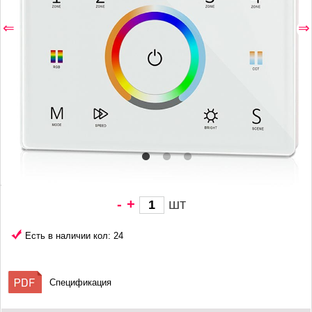
⇐
⇒
-
+
шт
2 834 грн/
шт
Есть в наличии кол: 24
Спецификация