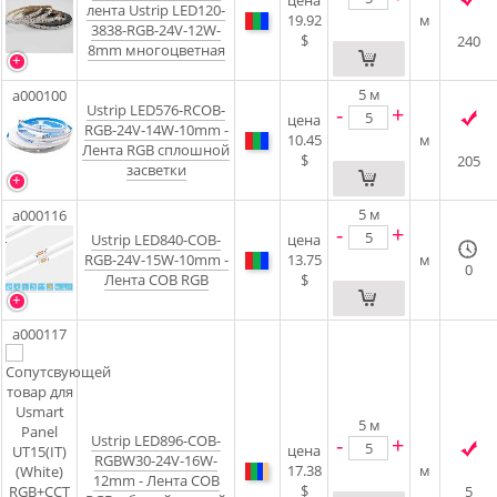
цена
лента Ustrip LED120-
19.92
м
3838-RGB-24V-12W-
$
240
8mm многоцветная
5
м
a000100
Ustrip LED576-RCOB-
-
+
цена
RGB-24V-14W-10mm -
10.45
м
Лента RGB сплошной
$
205
засветки
5
м
a000116
-
+
Ustrip LED840-COB-
цена
RGB-24V-15W-10mm -
13.75
м
0
Лента COB RGB
$
a000117
5
м
Ustrip LED896-COB-
-
+
цена
RGBW30-24V-16W-
17.38
м
12mm - Лента COB
$
5