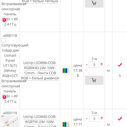
RGB + белый теплый
a000118
5
м
Ustrip LED896-COB-
-
+
цена
RGBW40-24V-16W-
17.38
м
12mm - Лента COB
$
5
RGB + белый дневной
5
м
a000119
Ustrip LED840-COB-
-
+
цена
RGBTW-24V-16W-
17.71
м
12mm - Лента COB