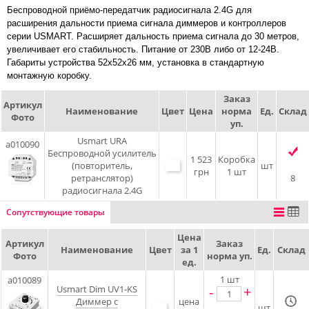
Беспроводной приёмо-передатчик радиосигнала 2.4G для
расширения дальности приема сигнала диммеров и контроллеров
серии USMART. Расширяет дальность приема сигнала до 30 метров,
увеличивает его стабильность. Питание от 230В либо от 12-24В.
Габариты устройства 52х52х26 мм, установка в стандартную
монтажную коробку.
Заказ
Артикул
Наименование
Цвет
Цена
норма
Ед.
Склад
Фото
уп.
Usmart URA
a010090
Беспроводной усилитель
1 523
Коробка
(повторитель,
шт
грн
1 шт
ретранслятор)
8
радиосигнала 2.4G
Сопутствующие товары
Цена
Артикул
Заказ
Наименование
Цвет
за 1
Ед.
Склад
Фото
норма уп.
ед.
1
шт
a010089
Usmart Dim UV1-KS
-
+
Диммер с
цена
шт