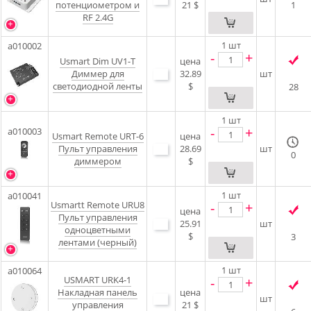
потенциометром и
21 $
1
RF 2.4G
1
шт
a010002
-
+
Usmart Dim UV1-T
цена
Диммер для
32.89
шт
светодиодной ленты
$
28
1
шт
-
+
a010003
Usmart Remote URT-6
цена
Пульт управления
28.69
шт
0
диммером
$
1
шт
a010041
Usmartt Remote URU8
-
+
цена
Пульт управления
25.91
шт
одноцветными
$
3
лентами (черный)
1
шт
a010064
USMART URK4-1
-
+
Накладная панель
цена
шт
управления
21 $