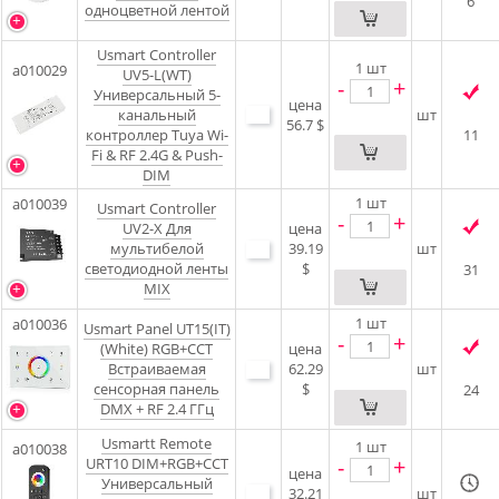
6
одноцветной лентой
Usmart Controller
1
шт
a010029
UV5-L(WT)
-
+
Универсальный 5-
цена
канальный
шт
56.7 $
контроллер Tuya Wi-
11
Fi & RF 2.4G & Push-
DIM
1
шт
a010039
Usmart Controller
-
+
UV2-X Для
цена
мультибелой
39.19
шт
светодиодной ленты
$
31
MIX
1
шт
a010036
Usmart Panel UT15(IT)
-
+
(White) RGB+CCT
цена
Встраиваемая
62.29
шт
сенсорная панель
$
24
DMX + RF 2.4 ГГц
Usmartt Remote
1
шт
a010038
-
+
URT10 DIM+RGB+CCT
цена
Универсальный
32.21
шт