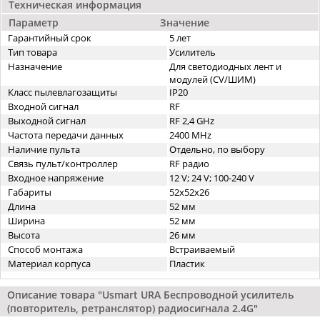
Техническая информация
Параметр
Значение
Гарантийный срок
5 лет
Тип товара
Усилитель
Назначение
Для светодиодных лент и
модулей (CV/ШИМ)
Класс пылевлагозащиты
IP20
Входной сигнал
RF
Выходной сигнал
RF 2,4 GHz
Частота передачи данных
2400 MHz
Наличие пульта
Отдельно, по выбору
Связь пульт/контроллер
RF радио
Входное напряжение
12 V; 24 V; 100-240 V
Габариты
52x52x26
Длина
52 мм
Ширина
52 мм
Высота
26 мм
Способ монтажа
Встраиваемый
Материал корпуса
Пластик
Описание товара "Usmart URA Беспроводной усилитель
(повторитель, ретранслятор) радиосигнала 2.4G"