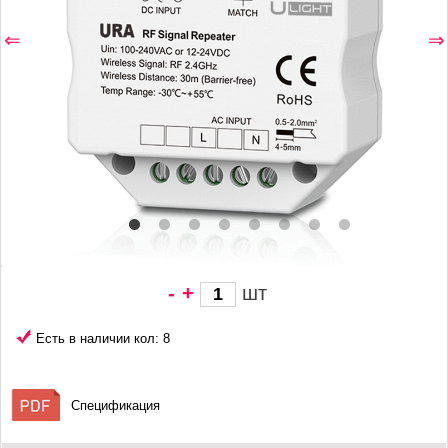
⇐
⇒
-
+
шт
1 523 грн/
шт
Есть в наличии кол: 8
Спецификация