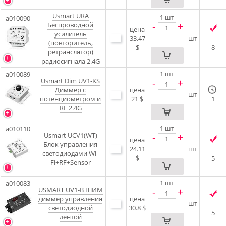
Usmart URA
1
шт
a010090
-
+
Беспроводной
цена
усилитель
33.47
шт
(повторитель,
$
8
ретранслятор)
радиосигнала 2.4G
1
шт
a010089
Usmart Dim UV1-KS
-
+
Диммер с
цена
шт
потенциометром и
21 $
1
RF 2.4G
1
шт
a010110
Usmart UCV1(WT)
-
+
цена
Блок управления
24.11
шт
светодиодами Wi-
$
5
Fi+RF+Sensor
1
шт
a010083
USMART UV1-B ШИМ
-
+
диммер управления
цена
шт
светодиодной
30.8 $
5
лентой