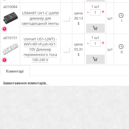
1
шт
a010084
-
+
USMART UV1-C ШИМ
цена
диммер для
30.13
шт
1
светодиодной ленты
$
1
шт
a010151
Usmart US1-L(WT) -
-
+
WiFi+RF+Push+0/1-
цена
10V Диммер
55.31
шт
0
переменного тока
$
100-240 V
Коментарі
Завантаження коментарів...