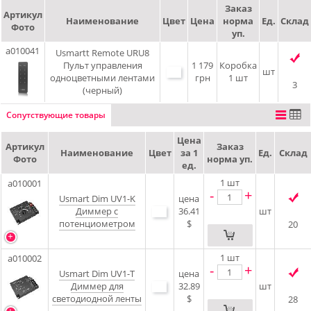
Заказ
Артикул
Наименование
Цвет
Цена
норма
Ед.
Склад
Фото
уп.
a010041
Usmartt Remote URU8
Пульт управления
1 179
Коробка
шт
одноцветными лентами
грн
1 шт
3
(черный)
Сопутствующие товары
Цена
Артикул
Заказ
Наименование
Цвет
за 1
Ед.
Склад
Фото
норма уп.
ед.
1
шт
a010001
-
+
Usmart Dim UV1-K
цена
Диммер с
36.41
шт
потенциометром
$
20
1
шт
a010002
-
+
Usmart Dim UV1-T
цена
Диммер для
32.89
шт
светодиодной ленты
$
28