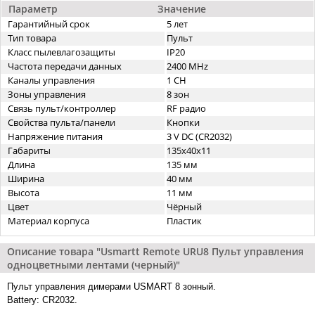
Параметр
Значение
Гарантийный срок
5 лет
Тип товара
Пульт
Класс пылевлагозащиты
IP20
Частота передачи данных
2400 MHz
Каналы управления
1 CH
Зоны управления
8 зон
Связь пульт/контроллер
RF радио
Свойства пульта/панели
Кнопки
Напряжение питания
3 V DC (CR2032)
Габариты
135x40x11
Длина
135 мм
Ширина
40 мм
Высота
11 мм
Цвет
Чёрный
Материал корпуса
Пластик
Описание товара "Usmartt Remote URU8 Пульт управления
одноцветными лентами (черный)"
Пульт управления димерами USMART 8 зонный.
Battery: CR2032.