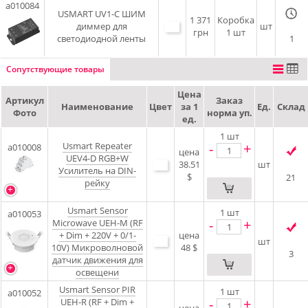
a010084
USMART UV1-C ШИМ
1 371
Коробка
диммер для
шт
грн
1 шт
светодиодной ленты
1
Сопутствующие товары
Цена
Артикул
Заказ
Наименование
Цвет
за 1
Ед.
Склад
Фото
норма уп.
ед.
1
шт
Usmart Repeater
-
+
a010008
цена
UEV4-D RGB+W
38.51
шт
Усилитель на DIN-
$
21
рейку
Usmart Sensor
1
шт
a010053
-
+
Microwave UEH-M (RF
+ Dim + 220V + 0/1-
цена
шт
10V) Микроволновой
48 $
3
датчик движения для
освещени
Usmart Sensor PIR
1
шт
a010052
-
+
UEH-R (RF + Dim +