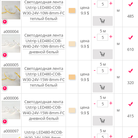
Светодиодная лента
-
+
Ustrip LED480-COB-
цена
м
W30-24V-10W-8mm-FC
9.9 $
485
теплый белый
5
м
a000004
Светодиодная лента
-
+
Ustrip LED480-COB-
цена
м
W40-24V-10W-8mm-FC
9.9 $
610
дневной белый
5
м
a000005
Светодиодная лента
-
+
Ustrip LED480-COB-
цена
м
W30-24V-15W-8mm-FC
9.9 $
320
теплый белый
5
м
a000006
Светодиодная лента
-
+
Ustrip LED480-COB-
цена
м
W40-24V-15W-8mm-FC
9.9 $
415
дневной белый
5
м
a000097
Ustrip LED480-RCOB-
-
+
W30-24V-10W-8mm -