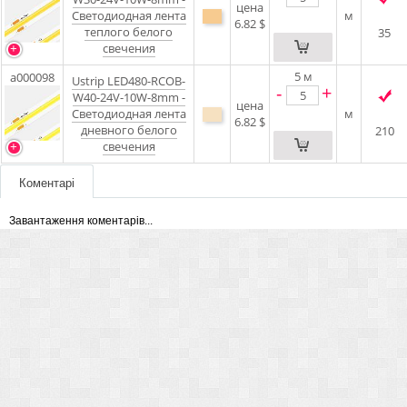
цена
Светодиодная лента
м
6.82 $
теплого белого
35
свечения
5
м
a000098
Ustrip LED480-RCOB-
-
+
W40-24V-10W-8mm -
цена
Светодиодная лента
м
6.82 $
дневного белого
210
свечения
Коментарі
Завантаження коментарів...