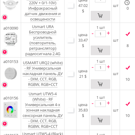
цена
220V + 0/1-10V)
47.02
шт
Инфракрасный
0
$
датчик движения и
освещености
Usmart URA
1
шт
a010090
-
+
Беспроводной
цена
усилитель
33.47
шт
(повторитель,
$
8
ретранслятор)
радиосигнала 2.4G
1
шт
a010153
USMART URQ2 (white)
-
+
- RF Универсальная
цена
накладная панель ДУ
шт
21 $
- DIM, CCT, RGB,
10
RGBW, RGB+CCT
Usmart UTW5-4
1
шт
a010156
(White) - RF
-
+
Универсальная 4-х
цена
зонная накладная
35.83
шт
сенсорная панель ДУ
$
10
- DIM, CCT, RGB,
RGBW, RGB+CCT
Usmart UTW5-4 (Black)
1
шт