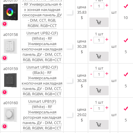
a010157
-
+
- RF Универсальная 4-
цена
х зонная накладная
35.83
шт
сенсорная панель ДУ
$
10
- DIM, CCT, RGB,
RGBW, RGB+CCT
Usmart UPB2-C(F)
1
шт
a010158
-
+
(White) - RF
цена
Универсальная
30.28
шт
кнопочная накладная
$
5
панель ДУ - DIM, CCT,
RGB, RGBW, RGB+CCT
Usmart UPB2-C(F)
1
шт
a010159
-
+
(Black) - RF
цена
Универсальная
30.28
шт
кнопочная накладная
$
5
панель ДУ - DIM, CCT,
RGB, RGBW, RGB+CCT
Usmart UPB1(F)
1
шт
a010160
-
+
(White) - RF
цена
Универсальная
29.02
шт
роторная накладная
$
5
панель ДУ - DIM, CCT,
RGB, RGBW, RGB+CCT