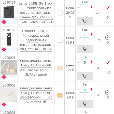
1
шт
a010161
Usmart UPB1(F) (Black)
-
+
- RF Универсальная
цена
роторная накладная
29.02
шт
панель ДУ - DIM, CCT,
$
5
RGB, RGBW, RGB+CCT
1
шт
a010162
Usmart URS10 - RF
-
+
Универсальный
цена
радиопульт с
шт
39.9 $
0
сенсорным кольцом -
DIM, CCT, RGB, RGBW
5
м
a000001
Светодиодная лента
-
+
Ustrip LED480-COB-
цена
м
W40-24V-5W-4mm-FC
9.9 $
145
SLIM дневной
5
м
a000002
Светодиодная лента
-
+
Ustrip LED480-COB-
цена
м
W30-24V-5W-4mm-FC
9.9 $
0
SLIM теплый
5
м
a000003