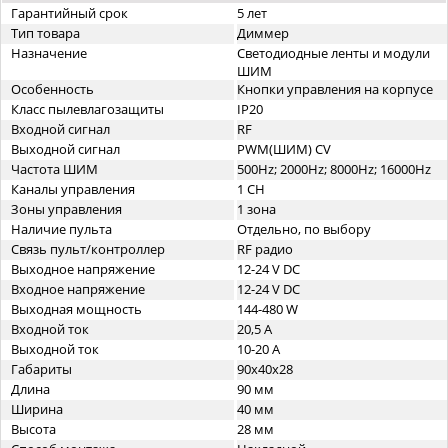
Гарантийный срок
5 лет
Тип товара
Диммер
Назначение
Светодиодные ленты и модули
ШИМ
Особенность
Кнопки управления на корпусе
Класс пылевлагозащиты
IP20
Входной сигнал
RF
Выходной сигнал
PWM(ШИМ) CV
Частота ШИМ
500Hz; 2000Hz; 8000Hz; 16000Hz
Каналы управления
1 CH
Зоны управления
1 зона
Наличие пульта
Отдельно, по выбору
Связь пульт/контроллер
RF радио
Выходное напряжение
12-24 V DC
Входное напряжение
12-24 V DC
Выходная мощность
144-480 W
Входной ток
20,5 А
Выходной ток
10-20 A
Габариты
90x40x28
Длина
90 мм
Ширина
40 мм
Высота
28 мм