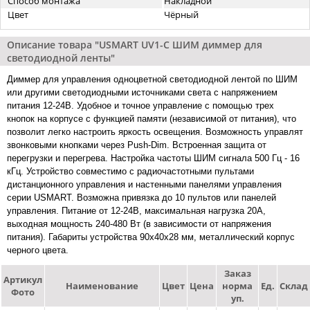
Способ монтажа
Накладной
Цвет
Чёрный
Описание товара "USMART UV1-C ШИМ диммер для
светодиодной ленты"
Диммер для управления одноцветной светодиодной лентой по ШИМ
или другими светодиодными источниками света с напряжением
питания 12-24В. Удобное и точное управление с помощью трех
кнопок на корпусе с функцией памяти (независимой от питания), что
позволит легко настроить яркость освещения. Возможность управлят
звонковыми кнопками через Push-Dim. Встроенная защита от
перегрузки и перегрева. Настройка частоты ШИМ сигнала 500 Гц - 16
кГц. Устройство совместимо с радиочастотными пультами
дистанционного управления и настенными панелями управления
серии USMART. Возможна привязка до 10 пультов или панелей
управления. Питание от 12-24В, максимальная нагрузка 20А,
выходная мощность 240-480 Вт (в зависимости от напряжения
питания). Габариты устройства 90x40x28 мм, металлический корпус
черного цвета.
Заказ
Артикул
Наименование
Цвет
Цена
норма
Ед.
Склад
Фото
уп.