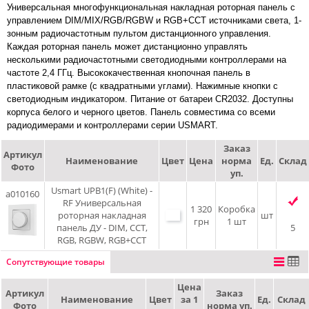
Универсальная многофункциональная накладная роторная панель с
управлением DIM/MIX/RGB/RGBW и RGB+CCT источниками света, 1-
зонным радиочастотным пультом дистанционного управления.
Каждая роторная панель может дистанционно управлять
несколькими радиочастотными светодиодными контроллерами на
частоте 2,4 ГГц. Высококачественная кнопочная панель в
пластиковой рамке (с квадратными углами). Нажимные кнопки с
светодиодным индикатором. Питание от батареи CR2032. Доступны
корпуса белого и черного цветов. Панель совместима со всеми
радиодимерами и контроллерами серии USMART.
Заказ
Артикул
Наименование
Цвет
Цена
норма
Ед.
Склад
Фото
уп.
Usmart UPB1(F) (White) -
a010160
RF Универсальная
1 320
Коробка
роторная накладная
шт
грн
1 шт
панель ДУ - DIM, CCT,
5
RGB, RGBW, RGB+CCT
Сопутствующие товары
Цена
Артикул
Заказ
Наименование
Цвет
за 1
Ед.
Склад
Фото
норма уп.