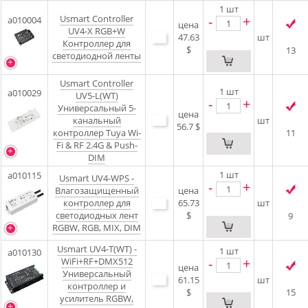
1
шт
Usmart Controller
-
+
a010004
цена
UV4-X RGB+W
47.63
шт
Контроллер для
$
13
светодиодной ленты
Usmart Controller
1
шт
a010029
UV5-L(WT)
-
+
Универсальный 5-
цена
канальный
шт
56.7 $
контроллер Tuya Wi-
11
Fi & RF 2.4G & Push-
DIM
1
шт
a010115
Usmart UV4-WPS -
-
+
Влагозащищенный
цена
контроллер для
65.73
шт
светодиодных лент
$
9
RGBW, RGB, MIX, DIM
Usmart UV4-T(WT) -
1
шт
a010130
-
+
WiFi+RF+DMX512
цена
Универсальный
61.15
шт
контроллер и
$
15
усилитель RGBW,