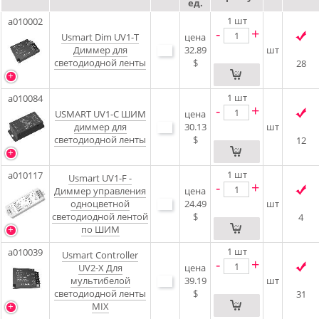
ед.
1
шт
a010002
-
+
Usmart Dim UV1-T
цена
Диммер для
32.89
шт
светодиодной ленты
$
28
1
шт
a010084
-
+
USMART UV1-C ШИМ
цена
диммер для
30.13
шт
светодиодной ленты
$
12
1
шт
a010117
Usmart UV1-F -
-
+
Диммер управления
цена
одноцветной
24.49
шт
светодиодной лентой
$
4
по ШИМ
1
шт
a010039
Usmart Controller
-
+
UV2-X Для
цена
мультибелой
39.19
шт
светодиодной ленты
$
31
MIX