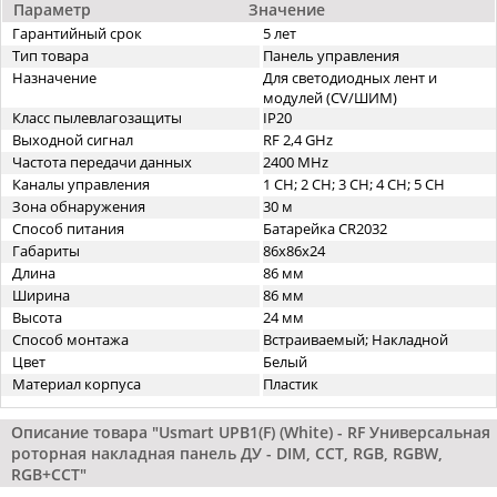
Параметр
Значение
Гарантийный срок
5 лет
Тип товара
Панель управления
Назначение
Для светодиодных лент и
модулей (CV/ШИМ)
Класс пылевлагозащиты
IP20
Выходной сигнал
RF 2,4 GHz
Частота передачи данных
2400 MHz
Каналы управления
1 CH; 2 CH; 3 CH; 4 CH; 5 CH
Зона обнаружения
30 м
Способ питания
Батарейка CR2032
Габариты
86х86x24
Длина
86 мм
Ширина
86 мм
Высота
24 мм
Способ монтажа
Встраиваемый; Накладной
Цвет
Белый
Материал корпуса
Пластик
Описание товара "Usmart UPB1(F) (White) - RF Универсальная
роторная накладная панель ДУ - DIM, CCT, RGB, RGBW,
RGB+CCT"