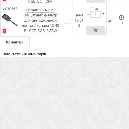
RGB, CCT, DIM
1
шт
a010163
Usmart UV4-HP -
-
+
Защитный фильтр
цена
для светодиодной
13.61
шт
0
ленты 4 канала 12-48
$
В - CCT, RGB, RGBW
Коментарі
Завантаження коментарів...