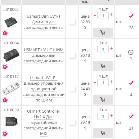
ед.
1
шт
a010002
-
+
Usmart Dim UV1-T
цена
Диммер для
32.89
шт
светодиодной ленты
$
28
1
шт
a010084
-
+
USMART UV1-C ШИМ
цена
диммер для
30.13
шт
1
светодиодной ленты
$
1
шт
a010117
Usmart UV1-F -
-
+
Диммер управления
цена
одноцветной
24.49
шт
светодиодной лентой
$
4
по ШИМ
1
шт
a010039
Usmart Controller
-
+
UV2-X Для
цена
мультибелой
39.19
шт
светодиодной ленты
$
31
MIX