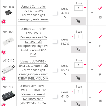
1
шт
Usmart Controller
-
+
a010004
цена
UV4-X RGB+W
47.63
шт
Контроллер для
$
13
светодиодной ленты
Usmart Controller
1
шт
a010029
UV5-L(WT)
-
+
Универсальный 5-
цена
канальный
шт
56.7 $
контроллер Tuya Wi-
11
Fi & RF 2.4G & Push-
DIM
1
шт
a010115
Usmart UV4-WPS -
-
+
Влагозащищенный
цена
контроллер для
65.73
шт
светодиодных лент
$
9
RGBW, RGB, MIX, DIM
Usmart UV4-T(WT) -
1
шт
a010130
-
+
WiFi+RF+DMX512
цена
Универсальный
61.15
шт
контроллер и
$
15
усилитель RGBW,