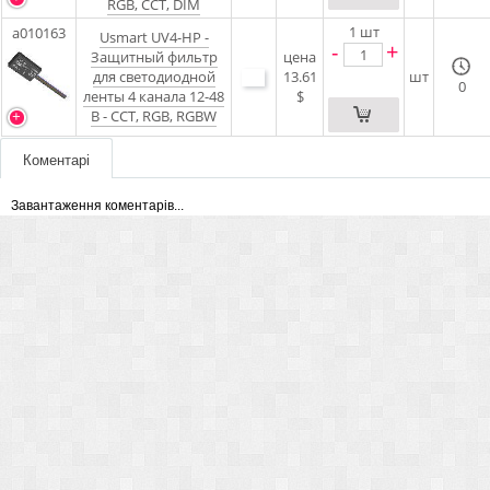
RGB, CCT, DIM
1
шт
a010163
Usmart UV4-HP -
-
+
Защитный фильтр
цена
для светодиодной
13.61
шт
0
ленты 4 канала 12-48
$
В - CCT, RGB, RGBW
Коментарі
Завантаження коментарів...