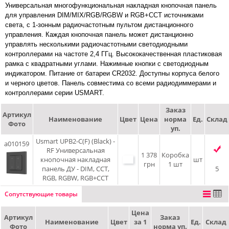
Универсальная многофункциональная накладная кнопочная панель
для управления DIM/MIX/RGB/RGBW и RGB+CCT источниками
света, с 1-зонным радиочастотным пультом дистанционного
управления. Каждая кнопочная панель может дистанционно
управлять несколькими радиочастотными светодиодными
контроллерами на частоте 2,4 ГГц. Высококачественная пластиковая
рамка с квадратными углами. Нажимные кнопки с светодиодным
индикатором. Питание от батареи CR2032. Доступны корпуса белого
и черного цветов. Панель совместима со всеми радиодиммерами и
контроллерами серии USMART.
Заказ
Артикул
Наименование
Цвет
Цена
норма
Ед.
Склад
Фото
уп.
Usmart UPB2-C(F) (Black) -
a010159
RF Универсальная
1 378
Коробка
кнопочная накладная
шт
грн
1 шт
панель ДУ - DIM, CCT,
5
RGB, RGBW, RGB+CCT
Сопутствующие товары
Цена
Артикул
Заказ
Наименование
Цвет
за 1
Ед.
Склад
Фото
норма уп.