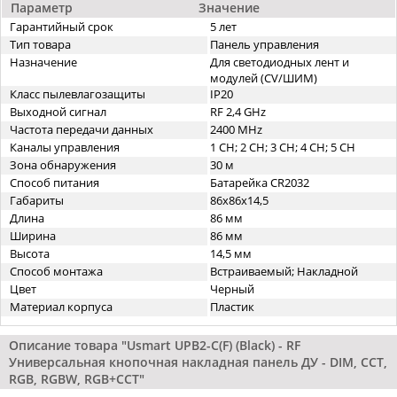
Параметр
Значение
Гарантийный срок
5 лет
Тип товара
Панель управления
Назначение
Для светодиодных лент и
модулей (CV/ШИМ)
Класс пылевлагозащиты
IP20
Выходной сигнал
RF 2,4 GHz
Частота передачи данных
2400 MHz
Каналы управления
1 CH; 2 CH; 3 CH; 4 CH; 5 CH
Зона обнаружения
30 м
Способ питания
Батарейка CR2032
Габариты
86х86x14,5
Длина
86 мм
Ширина
86 мм
Высота
14,5 мм
Способ монтажа
Встраиваемый; Накладной
Цвет
Черный
Материал корпуса
Пластик
Описание товара "Usmart UPB2-C(F) (Black) - RF
Универсальная кнопочная накладная панель ДУ - DIM, CCT,
RGB, RGBW, RGB+CCT"