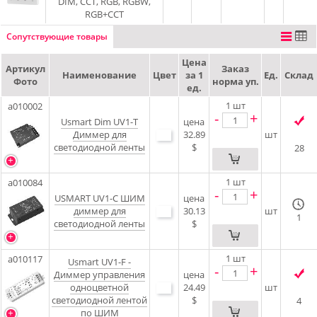
DIM, CCT, RGB, RGBW,
RGB+CCT
Сопутствующие товары
Цена
Артикул
Заказ
Наименование
Цвет
за 1
Ед.
Склад
Фото
норма уп.
ед.
1
шт
a010002
-
+
Usmart Dim UV1-T
цена
Диммер для
32.89
шт
светодиодной ленты
$
28
1
шт
a010084
-
+
USMART UV1-C ШИМ
цена
диммер для
30.13
шт
1
светодиодной ленты
$
1
шт
a010117
Usmart UV1-F -
-
+
Диммер управления
цена
одноцветной
24.49
шт
светодиодной лентой
$
4
по ШИМ