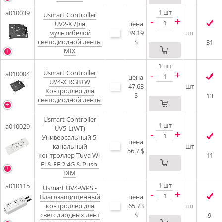
1
шт
a010039
Usmart Controller
-
+
UV2-X Для
цена
мультибелой
39.19
шт
светодиодной ленты
$
31
MIX
1
шт
Usmart Controller
-
+
a010004
цена
UV4-X RGB+W
47.63
шт
Контроллер для
$
13
светодиодной ленты
Usmart Controller
1
шт
a010029
UV5-L(WT)
-
+
Универсальный 5-
цена
канальный
шт
56.7 $
контроллер Tuya Wi-
11
Fi & RF 2.4G & Push-
DIM
1
шт
a010115
Usmart UV4-WPS -
-
+
Влагозащищенный
цена
контроллер для
65.73
шт
светодиодных лент
$
9