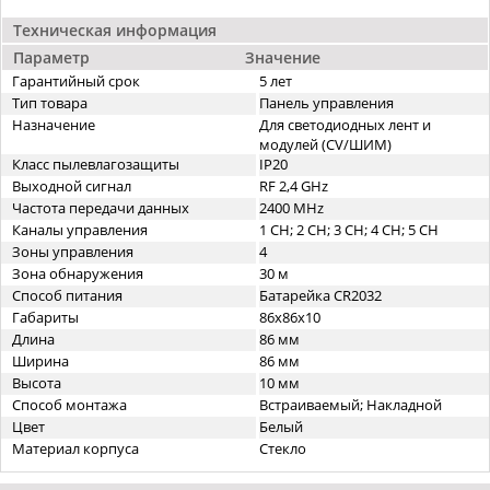
Техническая информация
Параметр
Значение
Гарантийный срок
5 лет
Тип товара
Панель управления
Назначение
Для светодиодных лент и
модулей (CV/ШИМ)
Класс пылевлагозащиты
IP20
Выходной сигнал
RF 2,4 GHz
Частота передачи данных
2400 MHz
Каналы управления
1 CH; 2 CH; 3 CH; 4 CH; 5 CH
Зоны управления
4
Зона обнаружения
30 м
Способ питания
Батарейка CR2032
Габариты
86х86x10
Длина
86 мм
Ширина
86 мм
Высота
10 мм
Способ монтажа
Встраиваемый; Накладной
Цвет
Белый
Материал корпуса
Стекло