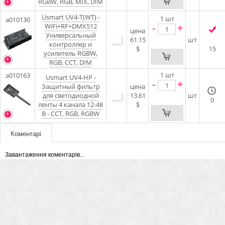
RGBW, RGB, MIX, DIM
Usmart UV4-T(WT) -
1
шт
a010130
-
+
WiFi+RF+DMX512
цена
Универсальный
61.15
шт
контроллер и
$
15
усилитель RGBW,
RGB, CCT, DIM
1
шт
a010163
Usmart UV4-HP -
-
+
Защитный фильтр
цена
для светодиодной
13.61
шт
0
ленты 4 канала 12-48
$
В - CCT, RGB, RGBW
Коментарі
Завантаження коментарів...