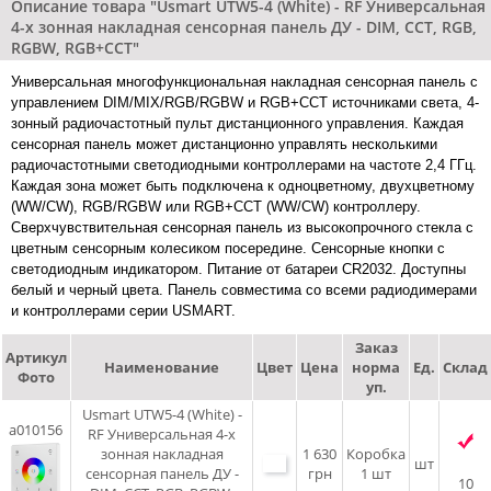
Описание товара "Usmart UTW5-4 (White) - RF Универсальная
4-х зонная накладная сенсорная панель ДУ - DIM, CCT, RGB,
RGBW, RGB+CCT"
Универсальная многофункциональная накладная сенсорная панель с
управлением DIM/MIX/RGB/RGBW и RGB+CCT источниками света, 4-
зонный радиочастотный пульт дистанционного управления. Каждая
сенсорная панель может дистанционно управлять несколькими
радиочастотными светодиодными контроллерами на частоте 2,4 ГГц.
Каждая зона может быть подключена к одноцветному, двухцветному
(WW/CW), RGB/RGBW или RGB+CCT (WW/CW) контроллеру.
Сверхчувствительная сенсорная панель из высокопрочного стекла с
цветным сенсорным колесиком посередине. Сенсорные кнопки с
светодиодным индикатором. Питание от батареи CR2032. Доступны
белый и черный цвета. Панель совместима со всеми радиодимерами
и контроллерами серии USMART.
Заказ
Артикул
Наименование
Цвет
Цена
норма
Ед.
Склад
Фото
уп.
Usmart UTW5-4 (White) -
a010156
RF Универсальная 4-х
зонная накладная
1 630
Коробка
шт
сенсорная панель ДУ -
грн
1 шт
10