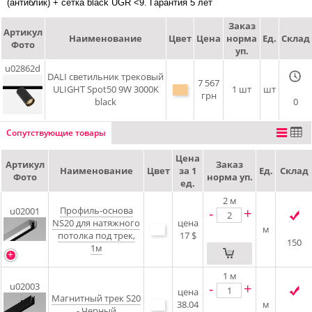
(антиблик) + сетка black UGR <9. Гарантия 5 лет
Заказ
Артикул
Наименование
Цвет
Цена
норма
Ед.
Склад
Фото
уп.
u02862d
DALI cветильник трековый
7 567
ULIGHT Spot50 9W 3000K
1 шт
шт
грн
black
0
Сопутствующие товары
Цена
Артикул
Заказ
Наименование
Цвет
за 1
Ед.
Склад
Фото
норма уп.
ед.
2
м
Профиль-основа
-
+
u02001
NS20 для натяжного
цена
м
потолка под трек,
17 $
150
1м
1
м
-
+
u02003
цена
Магнитный трек S20
38.04
м
- Черный