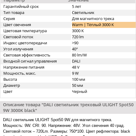
Гарантийный срок
5 лет
Тип товара
Светильник
Серия
Для магнитного трека
Цвет свечения
Warm | Тёплый 3000 K
Цветовая температура
3000 K
Световой поток
720 lm
Индекс цветопередачи
>90
Угол излучения
40°
Световая эффективность
80 lm/W
Входной сигнал управления
DALI
Напряжение питания
48 V
Мощность, макс.
9 W
Высота
100 мм
Диаметр
50 мм
Цвет
Черный
Описание товара "DALI cветильник трековый ULIGHT Spot50
9W 3000K black"
DALI cветильник ULIGHT Spot50 9W для магнитного трека.
Мощность: 9W. CRI: 90. Напряжение: 48V. Угол свечения 40 град.
Световой поток – 720Lm. Размеры: ?50*100. Цвет рефлектора: black