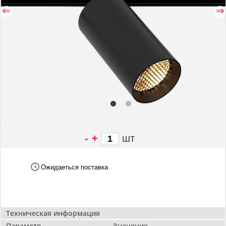
⇐
⇒
-
+
шт
7 567 грн/
шт
Ожидаеться поставка
Техническая информация
Параметр
Значение