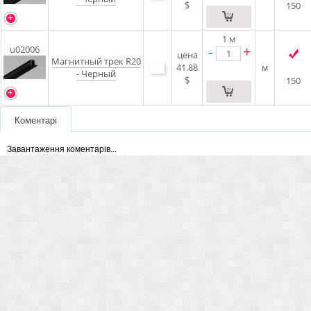
$
150
1
м
-
+
u02006
цена
Магнитный трек R20
41.88
м
- Черный
$
150
Коментарі
Завантаження коментарів...