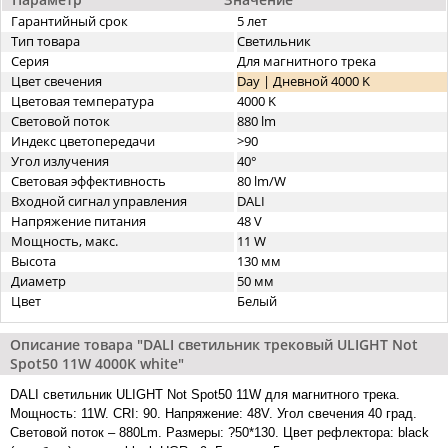
Гарантийный срок
5 лет
Тип товара
Светильник
Серия
Для магнитного трека
Цвет свечения
Day | Дневной 4000 K
Цветовая температура
4000 K
Световой поток
880 lm
Индекс цветопередачи
>90
Угол излучения
40°
Световая эффективность
80 lm/W
Входной сигнал управления
DALI
Напряжение питания
48 V
Мощность, макс.
11 W
Высота
130 мм
Диаметр
50 мм
Цвет
Белый
Описание товара "DALI cветильник трековый ULIGHT Not
Spot50 11W 4000K white"
DALI cветильник ULIGHT Not Spot50 11W для магнитного трека.
Мощность: 11W. CRI: 90. Напряжение: 48V. Угол свечения 40 град.
Световой поток – 880Lm. Размеры: ?50*130. Цвет рефлектора: black