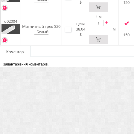
$
150
1
м
-
+
u02004
цена
Магнитный трек S20
38.04
м
- Белый
$
150
Коментарі
Завантаження коментарів...