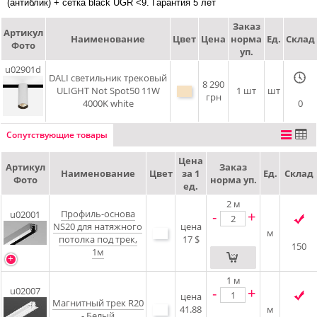
(антиблик) + сетка black UGR <9. Гарантия 5 лет
Заказ
Артикул
Наименование
Цвет
Цена
норма
Ед.
Склад
Фото
уп.
u02901d
DALI cветильник трековый
8 290
ULIGHT Not Spot50 11W
1 шт
шт
грн
4000K white
0
Сопутствующие товары
Цена
Артикул
Заказ
Наименование
Цвет
за 1
Ед.
Склад
Фото
норма уп.
ед.
2
м
Профиль-основа
-
+
u02001
NS20 для натяжного
цена
м
потолка под трек,
17 $
150
1м
1
м
-
+
u02007
цена
Магнитный трек R20
41.88
м
- Белый