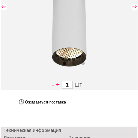
⇐
⇒
-
+
шт
8 290 грн/
шт
Ожидаеться поставка
Техническая информация
Параметр
Значение