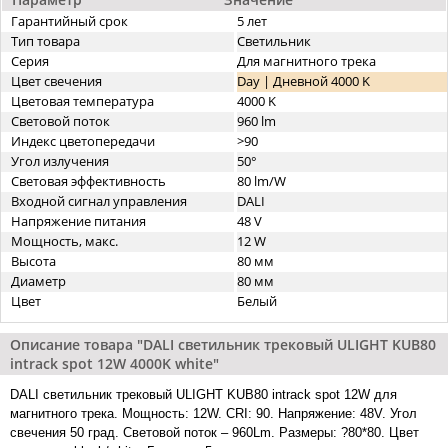
Гарантийный срок
5 лет
Тип товара
Светильник
Серия
Для магнитного трека
Цвет свечения
Day | Дневной 4000 K
Цветовая температура
4000 K
Световой поток
960 lm
Индекс цветопередачи
>90
Угол излучения
50°
Световая эффективность
80 lm/W
Входной сигнал управления
DALI
Напряжение питания
48 V
Мощность, макс.
12 W
Высота
80 мм
Диаметр
80 мм
Цвет
Белый
Описание товара "DALI cветильник трековый ULIGHT KUB80
intrack spot 12W 4000K white"
DALI cветильник трековый ULIGHT KUB80 intrack spot 12W для
магнитного трека. Мощность: 12W. CRI: 90. Напряжение: 48V. Угол
свечения 50 град. Световой поток – 960Lm. Размеры: ?80*80. Цвет