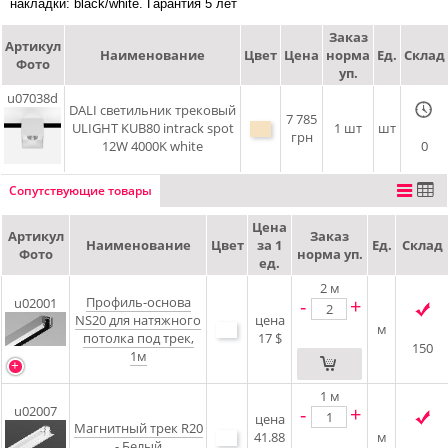
накладки: black/white. Гарантия 5 лет
Заказ
Артикул
Наименование
Цвет
Цена
норма
Ед.
Склад
Фото
уп.
u07038d
DALI cветильник трековый
7 785
ULIGHT KUB80 intrack spot
1 шт
шт
грн
12W 4000K white
0
Сопутствующие товары
Цена
Артикул
Заказ
Наименование
Цвет
за 1
Ед.
Склад
Фото
норма уп.
ед.
2
м
Профиль-основа
-
+
u02001
NS20 для натяжного
цена
м
потолка под трек,
17 $
150
1м
1
м
-
+
u02007
цена
Магнитный трек R20
41.88
м
- Белый