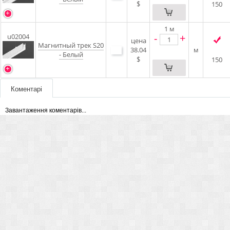
$
150
1
м
-
+
u02004
цена
Магнитный трек S20
38.04
м
- Белый
$
150
Коментарі
Завантаження коментарів...