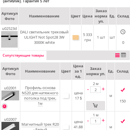
(антиблик). Гарантия 5 лет
Заказ
Артикул
Наименование
Цвет
Цена
норма
Ед.
Склад
Фото
уп.
u02523d
DALI cветильник трековый
5 333
ULIGHT Not Spot28 3W
1 шт
шт
грн
3000К white
0
Сопутствующие товары
Цена
Артикул
Заказ
Наименование
Цвет
за 1
Ед.
Склад
Фото
норма уп.
ед.
2
м
Профиль-основа
-
+
u02001
NS20 для натяжного
цена
м
потолка под трек,
17 $
150
1м
1
м
-
+
u02007
цена
Магнитный трек R20
41.88
м
- Белый