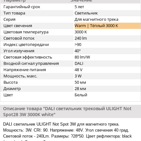
Гарантийный срок
5 лет
Тип товара
Светильник
Серия
Для магнитного трека
Цвет свечения
Warm | Тёплый 3000 K
Цветовая температура
3000 K
Световой поток
240 lm
Индекс цветопередачи
>90
Угол излучения
40°
Световая эффективность
80 lm/W
Входной сигнал управления
DALI
Напряжение питания
48 V
Мощность, макс.
3 W
Высота
50 мм
Диаметр
28 мм
Цвет
Белый
Описание товара "DALI cветильник трековый ULIGHT Not
Spot28 3W 3000К white"
DALI cветильник ULIGHT Not Spot 3W для магнитного трека.
Мощность: 3W. CRI: 90. Напряжение: 48V. Угол свечения 40 град.
Световой поток - 240Lm. Размеры: ?28*50. Цвет рефлектора: black