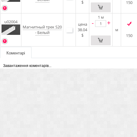
$
150
1
м
-
+
u02004
цена
Магнитный трек S20
38.04
м
- Белый
$
150
Коментарі
Завантаження коментарів...