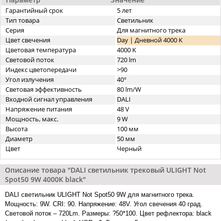
Гарантийный срок
5 лет
Тип товара
Светильник
Серия
Для магнитного трека
Цвет свечения
Day | Дневной 4000 K
Цветовая температура
4000 K
Световой поток
720 lm
Индекс цветопередачи
>90
Угол излучения
40°
Световая эффективность
80 lm/W
Входной сигнал управления
DALI
Напряжение питания
48 V
Мощность, макс.
9 W
Высота
100 мм
Диаметр
50 мм
Цвет
Черный
Описание товара "DALI cветильник трековый ULIGHT Not
Spot50 9W 4000K black"
DALI cветильник ULIGHT Not Spot50 9W для магнитного трека.
Мощность: 9W. CRI: 90. Напряжение: 48V. Угол свечения 40 град.
Световой поток – 720Lm. Размеры: ?50*100. Цвет рефлектора: black