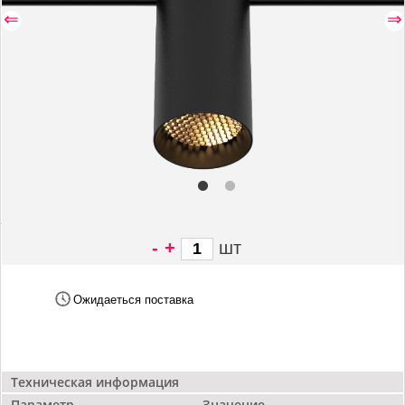
⇐
⇒
-
+
шт
7 134 грн/
шт
Ожидаеться поставка
Техническая информация
Параметр
Значение