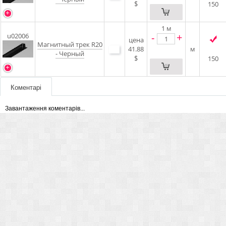
$
150
1
м
-
+
u02006
цена
Магнитный трек R20
41.88
м
- Черный
$
150
Коментарі
Завантаження коментарів...