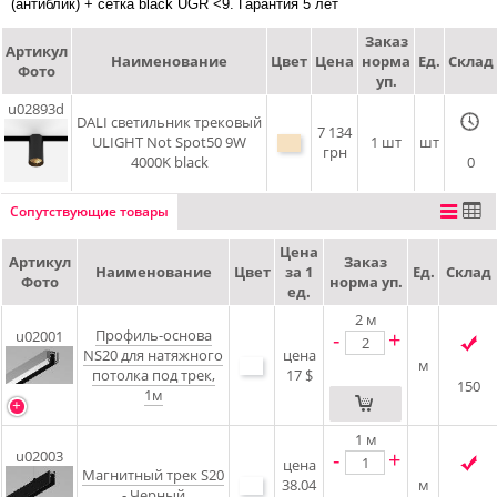
(антиблик) + сетка black UGR <9. Гарантия 5 лет
Заказ
Артикул
Наименование
Цвет
Цена
норма
Ед.
Склад
Фото
уп.
u02893d
DALI cветильник трековый
7 134
ULIGHT Not Spot50 9W
1 шт
шт
грн
4000K black
0
Сопутствующие товары
Цена
Артикул
Заказ
Наименование
Цвет
за 1
Ед.
Склад
Фото
норма уп.
ед.
2
м
Профиль-основа
-
+
u02001
NS20 для натяжного
цена
м
потолка под трек,
17 $
150
1м
1
м
-
+
u02003
цена
Магнитный трек S20
38.04
м
- Черный