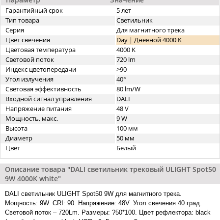
Гарантийный срок
5 лет
Тип товара
Светильник
Серия
Для магнитного трека
Цвет свечения
Day | Дневной 4000 K
Цветовая температура
4000 K
Световой поток
720 lm
Индекс цветопередачи
>90
Угол излучения
40°
Световая эффективность
80 lm/W
Входной сигнал управления
DALI
Напряжение питания
48 V
Мощность, макс.
9 W
Высота
100 мм
Диаметр
50 мм
Цвет
Белый
Описание товара "DALI cветильник трековый ULIGHT Spot50
9W 4000K white"
DALI cветильник ULIGHT Spot50 9W для магнитного трека.
Мощность: 9W. CRI: 90. Напряжение: 48V. Угол свечения 40 град.
Световой поток – 720Lm. Размеры: ?50*100. Цвет рефлектора: black