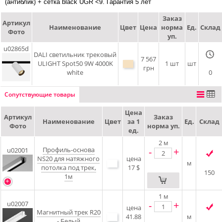
(антиблик) + сетка black UGR <9. Гарантия 5 лет
Заказ
Артикул
Наименование
Цвет
Цена
норма
Ед.
Склад
Фото
уп.
u02865d
DALI cветильник трековый
7 567
ULIGHT Spot50 9W 4000K
1 шт
шт
грн
white
0
Сопутствующие товары
Цена
Артикул
Заказ
Наименование
Цвет
за 1
Ед.
Склад
Фото
норма уп.
ед.
2
м
Профиль-основа
-
+
u02001
NS20 для натяжного
цена
м
потолка под трек,
17 $
150
1м
1
м
-
+
u02007
цена
Магнитный трек R20
41.88
м
- Белый