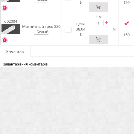
$
150
1
м
-
+
u02004
цена
Магнитный трек S20
38.04
м
- Белый
$
150
Коментарі
Завантаження коментарів...