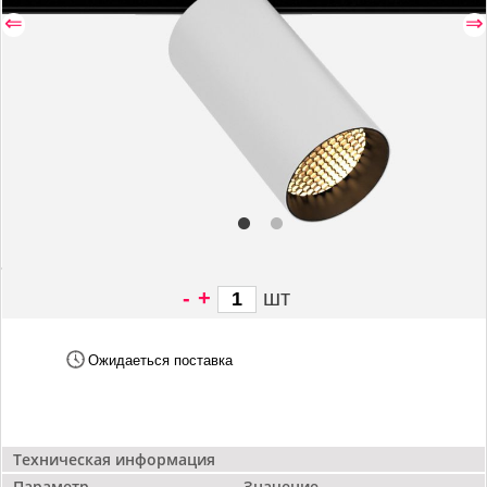
⇐
⇒
-
+
шт
7 567 грн/
шт
Ожидаеться поставка
Техническая информация
Параметр
Значение