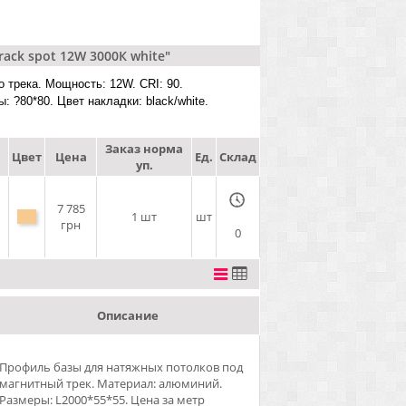
ack spot 12W 3000К white"
 трека. Мощность: 12W. CRI: 90.
: ?80*80. Цвет накладки: black/white.
Заказ норма
Цвет
Цена
Ед.
Склад
уп.
7 785
1 шт
шт
грн
0
Описание
Профиль базы для натяжных потолков под
магнитный трек. Материал: алюминий.
Размеры: L2000*55*55. Цена за метр