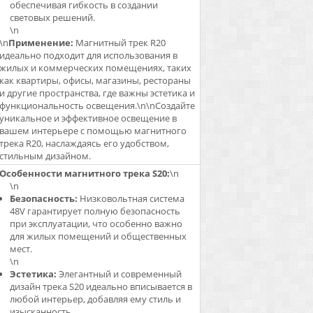
обеспечивая гибкость в создании
световых решений.
\n
\n
Применение:
Магнитный трек R20
идеально подходит для использования в
жилых и коммерческих помещениях, таких
как квартиры, офисы, магазины, рестораны
и другие пространства, где важны эстетика и
функциональность освещения.\n\nСоздайте
уникальное и эффективное освещение в
вашем интерьере с помощью магнитного
трека R20, наслаждаясь его удобством,
стильным дизайном.
Особенности магнитного трека S20:
\n
\n
Безопасность:
Низковольтная система
48V гарантирует полную безопасность
при эксплуатации, что особенно важно
для жилых помещений и общественных
мест.
\n
Эстетика:
Элегантный и современный
дизайн трека S20 идеально вписывается в
любой интерьер, добавляя ему стиль и
изысканность.