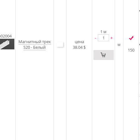
1
м
u02004
-
+
Магнитный трек
цена
м
S20 - Белый
38.04 $
150