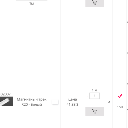
1м
1
м
u02007
-
+
Магнитный трек
цена
м
R20 - Белый
41.88 $
150