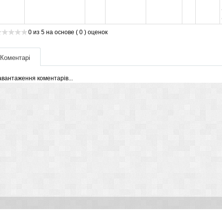
0
из
5
на основе
( 0 )
оценок
Коментарі
авантаження коментарів...