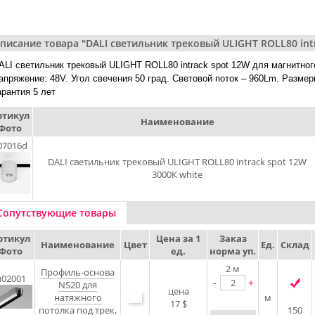
писание товара "DALI cветильник трековый ULIGHT ROLL80 intr
ALI cветильник трековый ULIGHT ROLL80 intrack spot 12W для магнитного
апряжение: 48V. Угол свечения 50 град. Световой поток – 960Lm. Размеры
арантия 5 лет
ртикул
Наименование
Фото
07016d
DALI cветильник трековый ULIGHT ROLL80 intrack spot 12W
3000К white
Сопутствующие товары
ртикул
Цена за 1
Заказ
Наименование
Цвет
Ед.
Склад
Фото
ед.
норма уп.
2
м
Профиль-основа
u02001
-
+
NS20 для
цена
натяжного
м
17 $
потолка под трек,
150