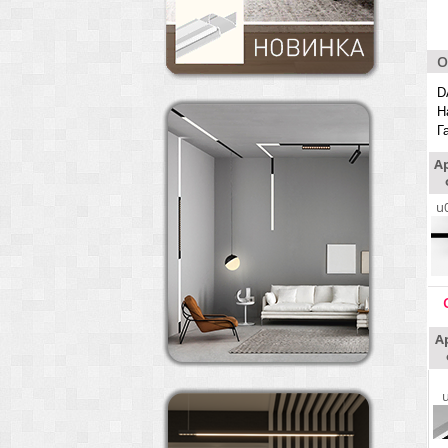
О
D
Н
Г
А
u
А