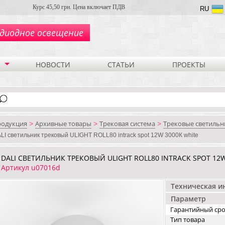
Курс 45,50 грн. Цена включает ПДВ
RU
диодное освещение
НОВОСТИ
СТАТЬИ
ПРОЕКТЫ
родукция
Архивные товары
Трековая система
Трековые светильн
>
>
>
LI cветильник трековый ULIGHT ROLL80 intrack spot 12W 3000К white
DALI CВЕТИЛЬНИК ТРЕКОВЫЙ ULIGHT ROLL80 INTRACK SPOT 12W
Артикул u07016d
Техническая 
Параметр
Гарантийный ср
Тип товара