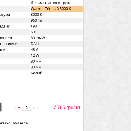
Для магнитного трека
Warm | Тёплый 3000 K
атура
3000 K
960 lm
едачи
>90
50°
ивность
80 lm/W
управления
DALI
ания
48 V
12 W
80 мм
80 мм
Белый
7 785 грн/
шт
-
+
шт
еться поставка