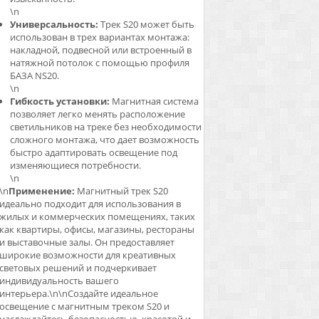
\n
Универсальность:
Трек S20 может быть
использован в трех вариантах монтажа:
накладной, подвесной или встроенный в
натяжной потолок с помощью профиля
БАЗА NS20.
\n
Гибкость установки:
Магнитная система
позволяет легко менять расположение
светильников на треке без необходимости
сложного монтажа, что дает возможность
быстро адаптировать освещение под
изменяющиеся потребности.
\n
\n
Применение:
Магнитный трек S20
идеально подходит для использования в
жилых и коммерческих помещениях, таких
как квартиры, офисы, магазины, рестораны
и выставочные залы. Он предоставляет
широкие возможности для креативных
световых решений и подчеркивает
индивидуальность вашего
интерьера.\n\nСоздайте идеальное
освещение с магнитным треком S20 и