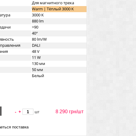
Для магнитного трека
Warm | Тёплый 3000 K
атура
3000 K
880 lm
едачи
>90
40°
ивность
80 lm/W
управления
DALI
ания
48 V
11 W
130 мм
50 мм
Белый
8 290 грн/
шт
-
+
шт
еться поставка