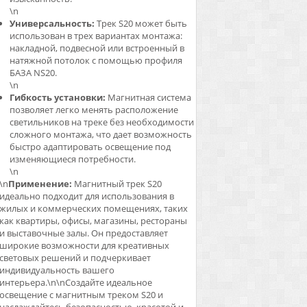
\n
Универсальность:
Трек S20 может быть
использован в трех вариантах монтажа:
накладной, подвесной или встроенный в
натяжной потолок с помощью профиля
БАЗА NS20.
\n
Гибкость установки:
Магнитная система
позволяет легко менять расположение
светильников на треке без необходимости
сложного монтажа, что дает возможность
быстро адаптировать освещение под
изменяющиеся потребности.
\n
\n
Применение:
Магнитный трек S20
идеально подходит для использования в
жилых и коммерческих помещениях, таких
как квартиры, офисы, магазины, рестораны
и выставочные залы. Он предоставляет
широкие возможности для креативных
световых решений и подчеркивает
индивидуальность вашего
интерьера.\n\nСоздайте идеальное
освещение с магнитным треком S20 и