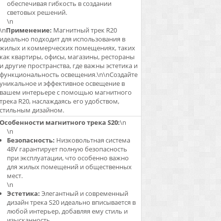
обеспечивая гибкость в создании
световых решений.
\n
\n
Применение:
Магнитный трек R20
идеально подходит для использования в
жилых и коммерческих помещениях, таких
как квартиры, офисы, магазины, рестораны
и другие пространства, где важны эстетика и
функциональность освещения.\n\nСоздайте
уникальное и эффективное освещение в
вашем интерьере с помощью магнитного
трека R20, наслаждаясь его удобством,
стильным дизайном.
Особенности магнитного трека S20:
\n
\n
Безопасность:
Низковольтная система
48V гарантирует полную безопасность
при эксплуатации, что особенно важно
для жилых помещений и общественных
мест.
\n
Эстетика:
Элегантный и современный
дизайн трека S20 идеально вписывается в
любой интерьер, добавляя ему стиль и
изысканность.