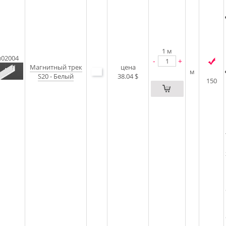
1
м
u02004
-
+
Магнитный трек
цена
м
S20 - Белый
38.04 $
150