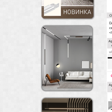
О
D
с
<
А
u
А