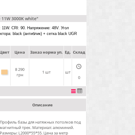
 11W 3000K white"
11W. CRI: 90. Напряжение: 48V. Угол
тора: black (антиблик) + сетка black UGR
Цвет
Цена
Заказ норма уп.
Ед.
Склад
8 290
1 шт
шт
грн
0
Описание
Профиль базы для натяжных потолков под
магнитный трек. Материал: алюминий.
Размеры: L2000*55*55. Цена за метр