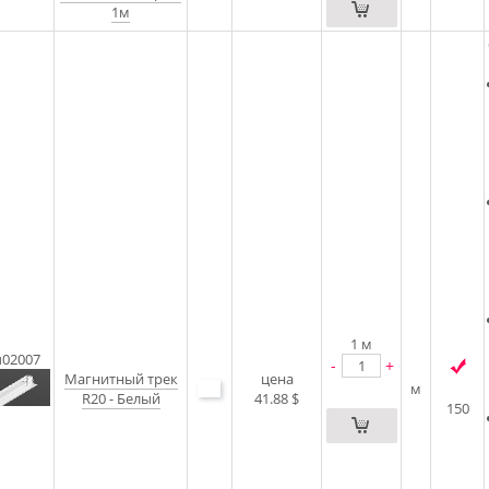
1м
1
м
u02007
-
+
Магнитный трек
цена
м
R20 - Белый
41.88 $
150