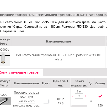
писание товара "DALI cветильник трековый ULIGHT Not Spot50
ALI cветильник ULIGHT Not Spot50 11W для магнитного трека. Мощность: 
вечения 40 град. Световой поток – 880Lm. Размеры: ?50*130. Цвет рефлек
9. Гарантия 5 лет
ртикул
Наименование
Фото
02900d
DALI cветильник трековый ULIGHT Not Spot50 11W 3000K
white
Сопутствующие товары
ртикул
Цена за 1
Заказ
Наименование
Цвет
Ед.
Склад
Фото
ед.
норма уп.
2
м
Профиль-основа
u02001
-
+
NS20 для
цена
натяжного
м
17 $
потолка под трек,
150