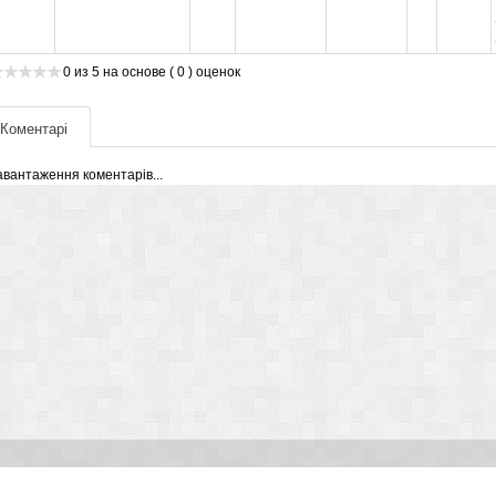
0
из
5
на основе
( 0 )
оценок
Коментарі
авантаження коментарів...