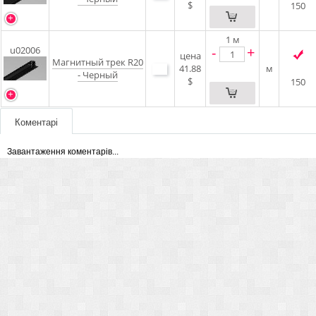
$
150
1
м
-
+
u02006
цена
Магнитный трек R20
41.88
м
- Черный
$
150
Коментарі
Завантаження коментарів...