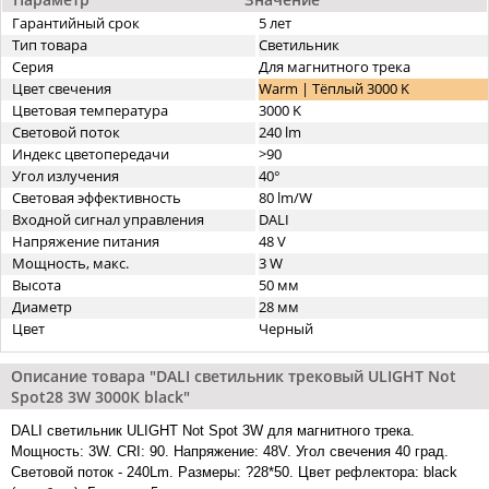
Гарантийный срок
5 лет
Тип товара
Светильник
Серия
Для магнитного трека
Цвет свечения
Warm | Тёплый 3000 K
Цветовая температура
3000 K
Световой поток
240 lm
Индекс цветопередачи
>90
Угол излучения
40°
Световая эффективность
80 lm/W
Входной сигнал управления
DALI
Напряжение питания
48 V
Мощность, макс.
3 W
Высота
50 мм
Диаметр
28 мм
Цвет
Черный
Описание товара "DALI cветильник трековый ULIGHT Not
Spot28 3W 3000К black"
DALI cветильник ULIGHT Not Spot 3W для магнитного трека.
Мощность: 3W. CRI: 90. Напряжение: 48V. Угол свечения 40 град.
Световой поток - 240Lm. Размеры: ?28*50. Цвет рефлектора: black