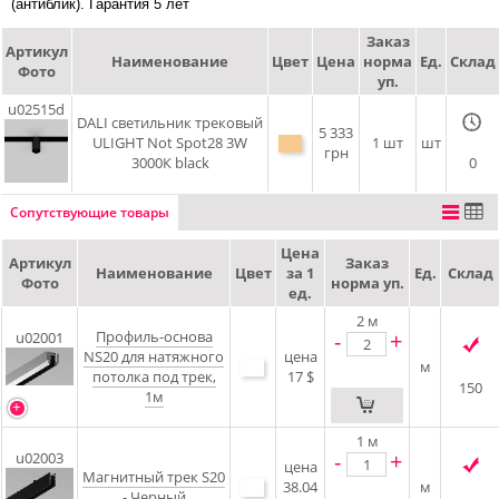
(антиблик). Гарантия 5 лет
Заказ
Артикул
Наименование
Цвет
Цена
норма
Ед.
Склад
Фото
уп.
u02515d
DALI cветильник трековый
5 333
ULIGHT Not Spot28 3W
1 шт
шт
грн
3000К black
0
Сопутствующие товары
Цена
Артикул
Заказ
Наименование
Цвет
за 1
Ед.
Склад
Фото
норма уп.
ед.
2
м
Профиль-основа
-
+
u02001
NS20 для натяжного
цена
м
потолка под трек,
17 $
150
1м
1
м
-
+
u02003
цена
Магнитный трек S20
38.04
м
- Черный