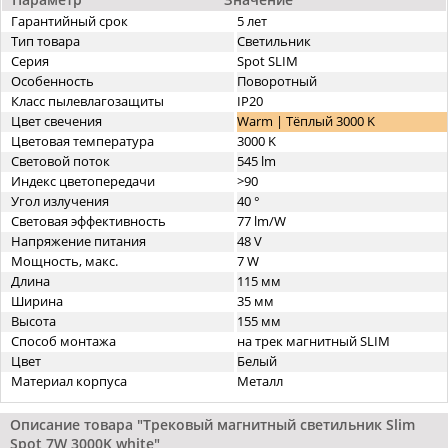
Гарантийный срок
5 лет
Тип товара
Светильник
Серия
Spot SLIM
Особенность
Поворотный
Класс пылевлагозащиты
IP20
Цвет свечения
Warm | Тёплый 3000 K
Цветовая температура
3000 K
Световой поток
545 lm
Индекс цветопередачи
>90
Угол излучения
40 °
Световая эффективность
77 lm/W
Напряжение питания
48 V
Мощность, макс.
7 W
Длина
115 мм
Ширина
35 мм
Высота
155 мм
Способ монтажа
на трек магнитный SLIM
Цвет
Белый
Материал корпуса
Металл
Описание товара "Трековый магнитный светильник Slim
Spot 7W 3000K white"