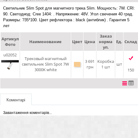
Светильник Slim Spot для магнитного трека Slim. Мощность: 7W. CRI:
90. Светодиод: Cree 1404: . Напряжение: 48V. Угол свечения 40 град.
Размеры: ?35*100. Цвет рефлектора : black (антиблик) . Гарантия 5
лет
Заказ
Артикул
Наименование
Цвет
Цена
норма
Ед.
Склад
Фото
уп.
u02052
Трековый магнитный
3 691
Коробка
светильник Slim Spot 7W
шт
грн
1 шт
3000K white
150
Коментарі
Завантаження коментарів...