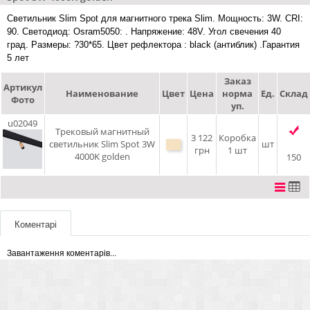
Светильник Slim Spot для магнитного трека Slim. Мощность: 3W. CRI:
90. Светодиод: Osram5050: . Напряжение: 48V. Угол свечения 40
град. Размеры: ?30*65. Цвет рефлектора : black (антиблик) .Гарантия
5 лет
Заказ
Артикул
Наименование
Цвет
Цена
норма
Ед.
Склад
Фото
уп.
u02049
Трековый магнитный
3 122
Коробка
светильник Slim Spot 3W
шт
грн
1 шт
4000K golden
150
Коментарі
Завантаження коментарів...