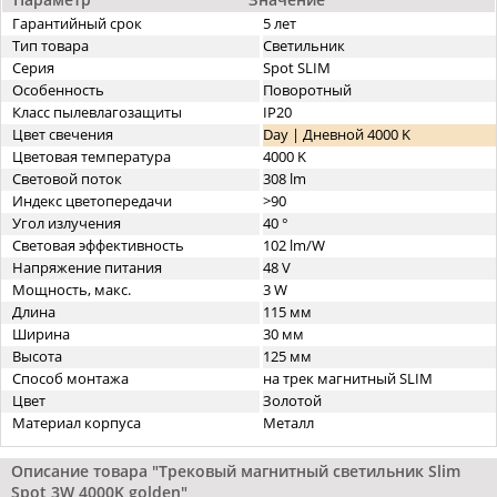
Гарантийный срок
5 лет
Тип товара
Светильник
Серия
Spot SLIM
Особенность
Поворотный
Класс пылевлагозащиты
IP20
Цвет свечения
Day | Дневной 4000 K
Цветовая температура
4000 K
Световой поток
308 lm
Индекс цветопередачи
>90
Угол излучения
40 °
Световая эффективность
102 lm/W
Напряжение питания
48 V
Мощность, макс.
3 W
Длина
115 мм
Ширина
30 мм
Высота
125 мм
Способ монтажа
на трек магнитный SLIM
Цвет
Золотой
Материал корпуса
Металл
Описание товара "Трековый магнитный светильник Slim
Spot 3W 4000K golden"