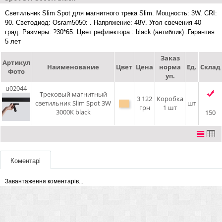
Светильник Slim Spot для магнитного трека Slim. Мощность: 3W. CRI:
90. Светодиод: Osram5050: . Напряжение: 48V. Угол свечения 40
град. Размеры: ?30*65. Цвет рефлектора : black (антиблик) .Гарантия
5 лет
Заказ
Артикул
Наименование
Цвет
Цена
норма
Ед.
Склад
Фото
уп.
u02044
Трековый магнитный
3 122
Коробка
светильник Slim Spot 3W
шт
грн
1 шт
3000K black
150
Коментарі
Завантаження коментарів...