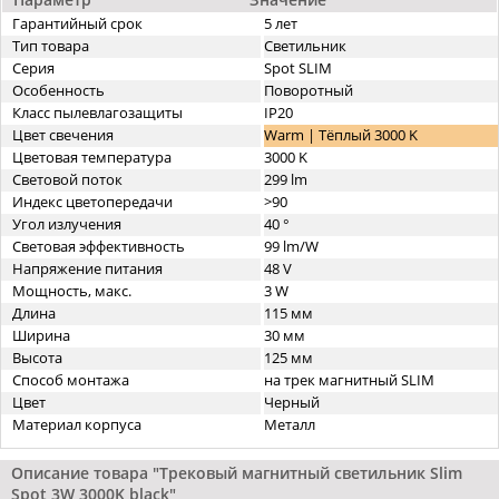
Гарантийный срок
5 лет
Тип товара
Светильник
Серия
Spot SLIM
Особенность
Поворотный
Класс пылевлагозащиты
IP20
Цвет свечения
Warm | Тёплый 3000 K
Цветовая температура
3000 K
Световой поток
299 lm
Индекс цветопередачи
>90
Угол излучения
40 °
Световая эффективность
99 lm/W
Напряжение питания
48 V
Мощность, макс.
3 W
Длина
115 мм
Ширина
30 мм
Высота
125 мм
Способ монтажа
на трек магнитный SLIM
Цвет
Черный
Материал корпуса
Металл
Описание товара "Трековый магнитный светильник Slim
Spot 3W 3000K black"