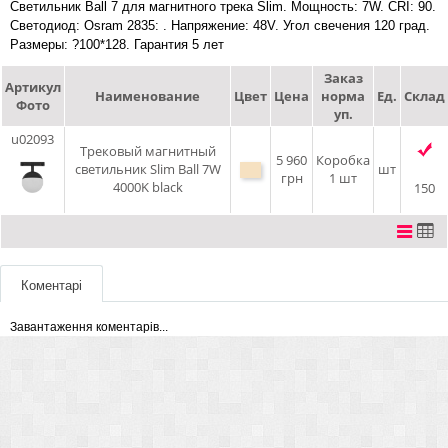
Светильник Ball 7 для магнитного трека Slim. Мощность: 7W. CRI: 90.
Светодиод: Osram 2835: . Напряжение: 48V. Угол свечения 120 град.
Размеры: ?100*128. Гарантия 5 лет
Заказ
Артикул
Наименование
Цвет
Цена
норма
Ед.
Склад
Фото
уп.
u02093
Трековый магнитный
5 960
Коробка
светильник Slim Ball 7W
шт
грн
1 шт
4000K black
150
Коментарі
Завантаження коментарів...