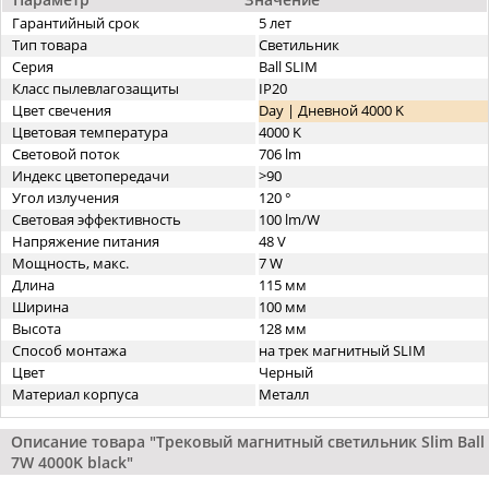
Гарантийный срок
5 лет
Тип товара
Светильник
Серия
Ball SLIM
Класс пылевлагозащиты
IP20
Цвет свечения
Day | Дневной 4000 K
Цветовая температура
4000 K
Световой поток
706 lm
Индекс цветопередачи
>90
Угол излучения
120 °
Световая эффективность
100 lm/W
Напряжение питания
48 V
Мощность, макс.
7 W
Длина
115 мм
Ширина
100 мм
Высота
128 мм
Способ монтажа
на трек магнитный SLIM
Цвет
Черный
Материал корпуса
Металл
Описание товара "Трековый магнитный светильник Slim Ball
7W 4000K black"