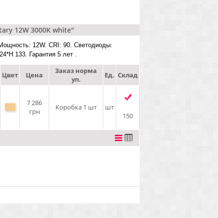
ary 12W 3000K white"
 Мощность: 12W. CRI: 90. Светодиоды:
4*H 133. Гарантия 5 лет .
Заказ норма
Цвет
Цена
Ед.
Склад
уп.
7 286
Коробка 1 шт
шт
грн
150