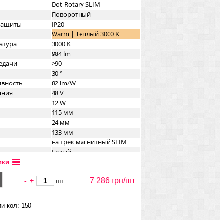
Dot-Rotary SLIM
Поворотный
озащиты
IP20
Warm | Тёплый 3000 K
атура
3000 K
984 lm
едачи
>90
30 °
ивность
82 lm/W
ания
48 V
12 W
115 мм
24 мм
133 мм
на трек магнитный SLIM
Белый
а
Металл
ики
7 286 грн/
шт
-
+
шт
и кол: 150