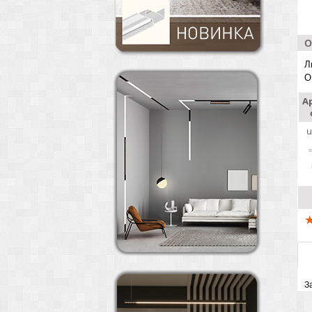
О
Л
O
А
u
З