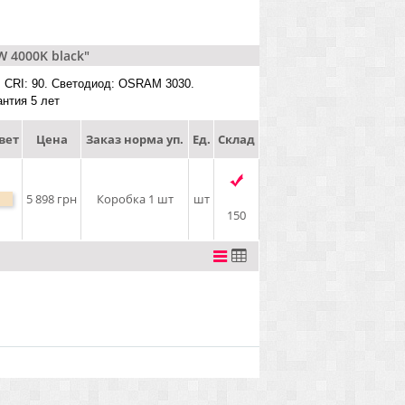
 4000K black"
. CRI: 90. Светодиод: OSRAM 3030.
нтия 5 лет
вет
Цена
Заказ норма уп.
Ед.
Склад
5 898 грн
Коробка 1 шт
шт
150