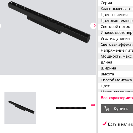
Серия
Класс пылевлаг
Цвет свечения
Цветовая темпер
⇐
⇒
Световой поток
Индекс цветопер
Угол излучения
Световая эффект
Напряжение пит
Мощность, макс.
Длина
Ширина
Высота
Способ монтажа
Цвет
Материал корпус
Все характерист
⇐
⇒
Есть в наличи