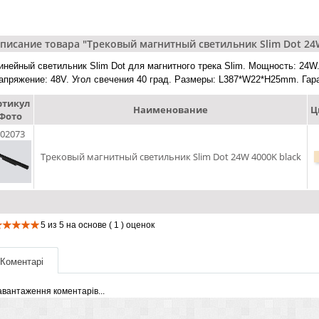
писание товара "Трековый магнитный светильник Slim Dot 24W
инейный светильник Slim Dot для магнитного трека Slim. Мощность: 24W
апряжение: 48V. Угол свечения 40 град. Размеры: L387*W22*H25mm. Гара
ртикул
Наименование
Ц
Фото
02073
Трековый магнитный светильник Slim Dot 24W 4000K black
5
из
5
на основе
( 1 )
оценок
Коментарі
авантаження коментарів...