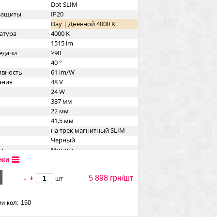
Dot SLIM
озащиты
IP20
Day | Дневной 4000 K
атура
4000 K
1515 lm
едачи
>90
40 °
ивность
61 lm/W
ания
48 V
24 W
387 мм
22 мм
41,5 мм
на трек магнитный SLIM
Черный
а
Металл
ики
5 898 грн/
шт
-
+
шт
и кол: 150