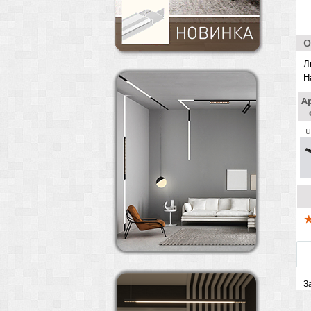
О
Л
Н
А
u
З