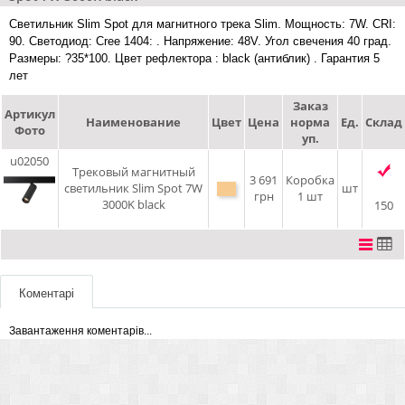
Светильник Slim Spot для магнитного трека Slim. Мощность: 7W. CRI:
90. Светодиод: Cree 1404: . Напряжение: 48V. Угол свечения 40 град.
Размеры: ?35*100. Цвет рефлектора : black (антиблик) . Гарантия 5
лет
Заказ
Артикул
Наименование
Цвет
Цена
норма
Ед.
Склад
Фото
уп.
u02050
Трековый магнитный
3 691
Коробка
светильник Slim Spot 7W
шт
грн
1 шт
3000K black
150
Коментарі
Завантаження коментарів...