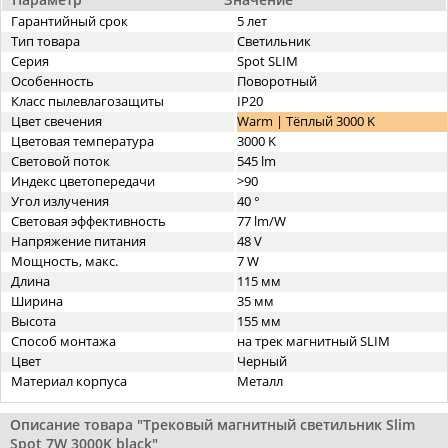
Гарантийный срок
5 лет
Тип товара
Светильник
Серия
Spot SLIM
Особенность
Поворотный
Класс пылевлагозащиты
IP20
Цвет свечения
Warm | Тёплый 3000 K
Цветовая температура
3000 K
Световой поток
545 lm
Индекс цветопередачи
>90
Угол излучения
40 °
Световая эффективность
77 lm/W
Напряжение питания
48 V
Мощность, макс.
7 W
Длина
115 мм
Ширина
35 мм
Высота
155 мм
Способ монтажа
на трек магнитный SLIM
Цвет
Черный
Материал корпуса
Металл
Описание товара "Трековый магнитный светильник Slim
Spot 7W 3000K black"