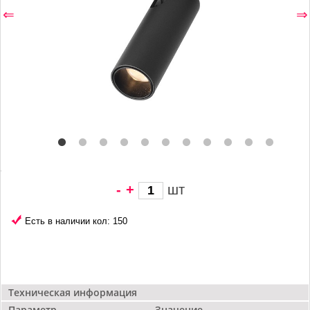
⇐
⇒
-
+
шт
3 691 грн/
шт
Есть в наличии кол: 150
Техническая информация
Параметр
Значение