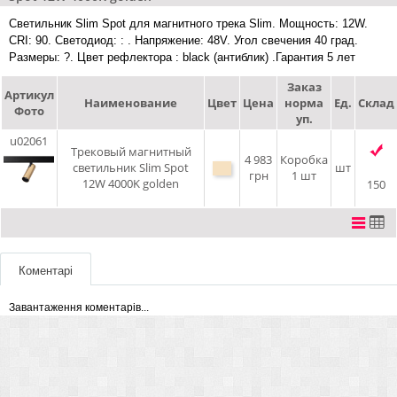
Светильник Slim Spot для магнитного трека Slim. Мощность: 12W.
CRI: 90. Светодиод: : . Напряжение: 48V. Угол свечения 40 град.
Размеры: ?. Цвет рефлектора : black (антиблик) .Гарантия 5 лет
Заказ
Артикул
Наименование
Цвет
Цена
норма
Ед.
Склад
Фото
уп.
u02061
Трековый магнитный
4 983
Коробка
светильник Slim Spot
шт
грн
1 шт
12W 4000K golden
150
Коментарі
Завантаження коментарів...