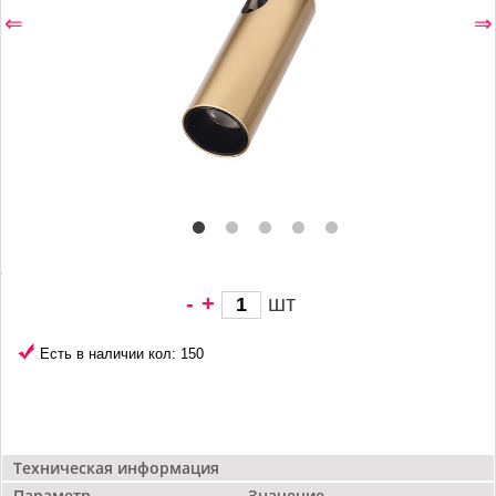
⇐
⇒
-
+
шт
4 983 грн/
шт
Есть в наличии кол: 150
Техническая информация
Параметр
Значение