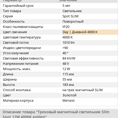
Гарантийный срок
5 лет
Тип товара
Светильник
Серия
Spot SLIM
Особенность
Поворотный
Класс пылевлагозащиты
IP20
Цвет свечения
Day | Дневной 4000 K
Цветовая температура
4000 K
Световой поток
1010 lm
Индекс цветопередачи
>90
Угол излучения
40 °
Световая эффективность
84 lm/W
Напряжение питания
48 V
Мощность, макс.
12 W
Длина
115 мм
Ширина
55 мм
Высота
183 мм
Способ монтажа
на трек магнитный SLIM
Цвет
Золотой
Материал корпуса
Металл
Описание товара "Трековый магнитный светильник Slim
Spot 12W 4000K golden"