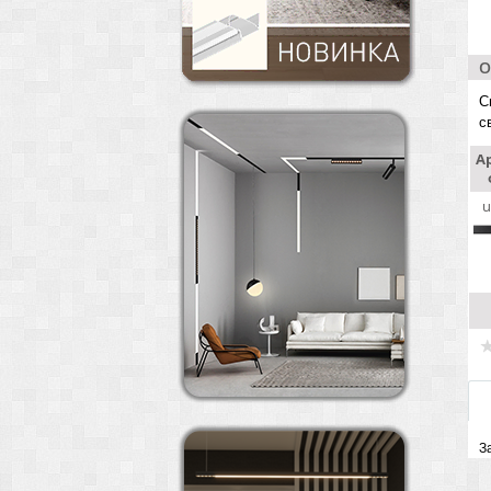
О
С
с
А
u
З