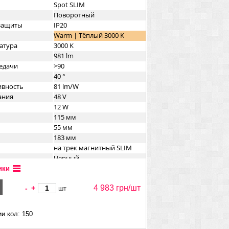
Spot SLIM
Поворотный
озащиты
IP20
Warm | Тёплый 3000 K
атура
3000 K
981 lm
едачи
>90
40 °
ивность
81 lm/W
ания
48 V
12 W
115 мм
55 мм
183 мм
на трек магнитный SLIM
Черный
а
Металл
ики
4 983 грн/
шт
-
+
шт
и кол: 150