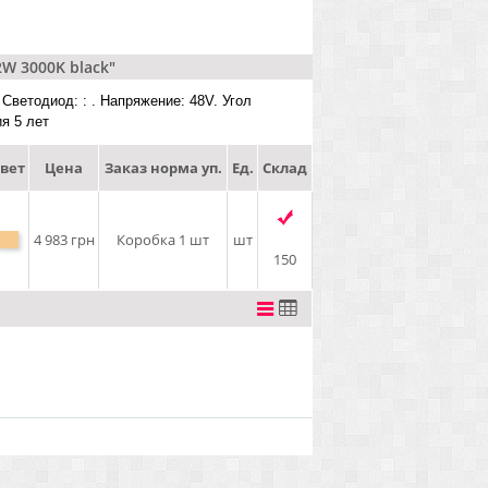
W 3000K black"
 Светодиод: : . Напряжение: 48V. Угол
ия 5 лет
вет
Цена
Заказ норма уп.
Ед.
Склад
4 983 грн
Коробка 1 шт
шт
150