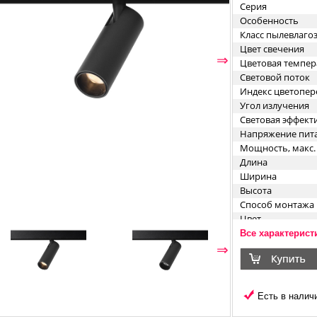
Серия
Особенность
Класс пылевлаг
Цвет свечения
⇐
⇒
Цветовая темпер
Световой поток
Индекс цветопер
Угол излучения
Световая эффект
Напряжение пит
Мощность, макс.
Длина
Ширина
Высота
Способ монтажа
Цвет
Материал корпус
Все характерист
⇐
⇒
Есть в наличи