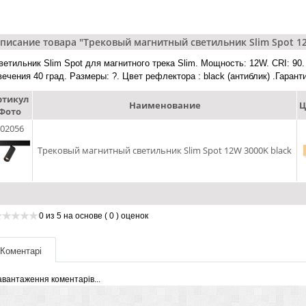
писание товара "Трековый магнитный светильник Slim Spot 12
ветильник Slim Spot для магнитного трека Slim. Мощность: 12W. CRI: 90.
вечения 40 град. Размеры: ?. Цвет рефлектора : black (антиблик) .Гарант
ртикул
Наименование
Ц
Фото
02056
Трековый магнитный светильник Slim Spot 12W 3000K black
0
из
5
на основе
( 0 )
оценок
Коментарі
авантаження коментарів...