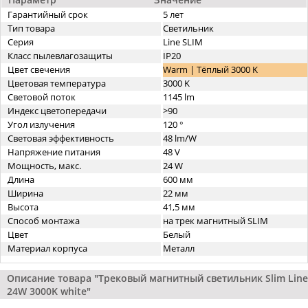
Гарантийный срок
5 лет
Тип товара
Светильник
Серия
Line SLIM
Класс пылевлагозащиты
IP20
Цвет свечения
Warm | Тёплый 3000 K
Цветовая температура
3000 K
Световой поток
1145 lm
Индекс цветопередачи
>90
Угол излучения
120 °
Световая эффективность
48 lm/W
Напряжение питания
48 V
Мощность, макс.
24 W
Длина
600 мм
Ширина
22 мм
Высота
41,5 мм
Способ монтажа
на трек магнитный SLIM
Цвет
Белый
Материал корпуса
Металл
Описание товара "Трековый магнитный светильник Slim Line
24W 3000K white"