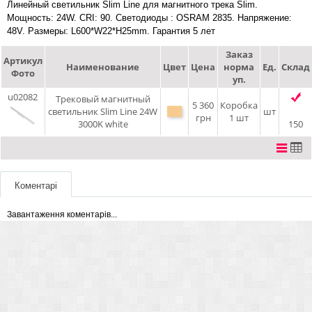
Линейный светильник Slim Line для магнитного трека Slim.
Мощность: 24W. CRI: 90. Светодиоды : OSRAM 2835. Напряжение:
48V. Размеры: L600*W22*H25mm. Гарантия 5 лет
Заказ
Артикул
Наименование
Цвет
Цена
норма
Ед.
Склад
Фото
уп.
u02082
Трековый магнитный
5 360
Коробка
светильник Slim Line 24W
шт
грн
1 шт
3000K white
150
Коментарі
Завантаження коментарів...