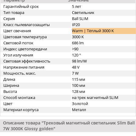
Гарантийный срок
5 лет
Тип товара
Светильник
Серия
Ball SLIM
Класс пылевлагозащиты
IP20
Цвет свечения
Warm | Тёплый 3000 K
Цветовая температура
3000 K
Световой поток
686 lm
Индекс цветопередачи
>90
Угол излучения
120 °
Световая эффективность
98 lm/W
Напряжение питания
48 V
Мощность, макс.
7 W
Длина
115 мм
Ширина
100 мм
Высота
128 мм
Способ монтажа
на трек магнитный SLIM
Цвет
Золотой
Материал корпуса
Металл
Описание товара "Трековый магнитный светильник Slim Ball
7W 3000K Glossy golden"