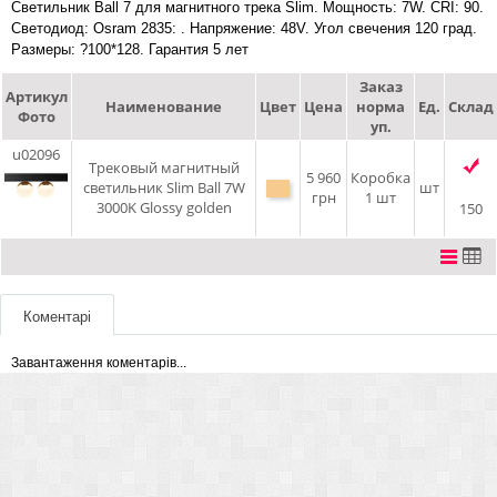
Светильник Ball 7 для магнитного трека Slim. Мощность: 7W. CRI: 90.
Светодиод: Osram 2835: . Напряжение: 48V. Угол свечения 120 град.
Размеры: ?100*128. Гарантия 5 лет
Заказ
Артикул
Наименование
Цвет
Цена
норма
Ед.
Склад
Фото
уп.
u02096
Трековый магнитный
5 960
Коробка
светильник Slim Ball 7W
шт
грн
1 шт
3000K Glossy golden
150
Коментарі
Завантаження коментарів...