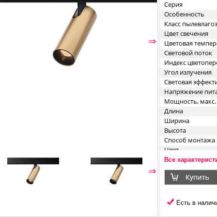
Серия
Особенность
Класс пылевлаг
Цвет свечения
⇐
⇒
Цветовая темпер
Световой поток
Индекс цветопер
Угол излучения
Световая эффект
Напряжение пит
Мощность, макс.
Длина
Ширина
Высота
Способ монтажа
Цвет
Материал корпус
Все характерист
⇐
⇒
Есть в наличи