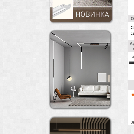
О
С
с
А
u
З