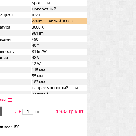
Spot SLIM
Поворотный
озащиты
IP20
Warm | Тёплый 3000 K
атура
3000 K
981 lm
едачи
>90
40 °
ивность
81 lm/W
ания
48 V
12 W
115 мм
55 мм
183 мм
на трек магнитный SLIM
Золотой
а
Металл
ики
4 983 грн/
шт
-
+
шт
и кол: 150