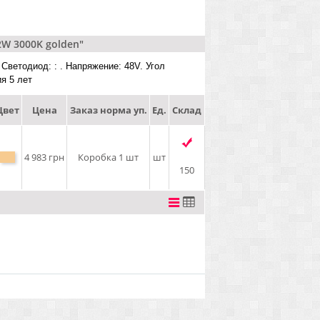
2W 3000K golden"
 Светодиод: : . Напряжение: 48V. Угол
ия 5 лет
Цвет
Цена
Заказ норма уп.
Ед.
Склад
4 983 грн
Коробка 1 шт
шт
150