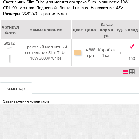
Светильник Slim Tube для магнитного трека Slim. Мощность: 10W.
CRI: 90. Монтаж: Подвесной. Лента: Luminus. Напряжение: 48V.
Размеры: ?48*240. Гарантия 5 лет
Заказ
Артикул
Наименование
Цвет
Цена
норма
Ед.
Склад
Фото
уп.
u02124
Трековый магнитный
4 888
Коробка
светильник Slim Tube
шт
грн
1 шт
10W 3000K white
150
Коментарі
Завантаження коментарів...