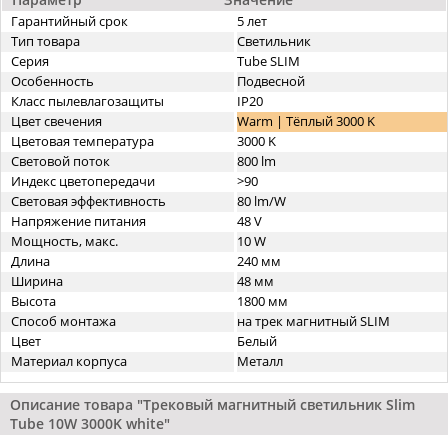
Гарантийный срок
5 лет
Тип товара
Светильник
Серия
Tube SLIM
Особенность
Подвесной
Класс пылевлагозащиты
IP20
Цвет свечения
Warm | Тёплый 3000 K
Цветовая температура
3000 K
Световой поток
800 lm
Индекс цветопередачи
>90
Световая эффективность
80 lm/W
Напряжение питания
48 V
Мощность, макс.
10 W
Длина
240 мм
Ширина
48 мм
Высота
1800 мм
Способ монтажа
на трек магнитный SLIM
Цвет
Белый
Материал корпуса
Металл
Описание товара "Трековый магнитный светильник Slim
Tube 10W 3000K white"