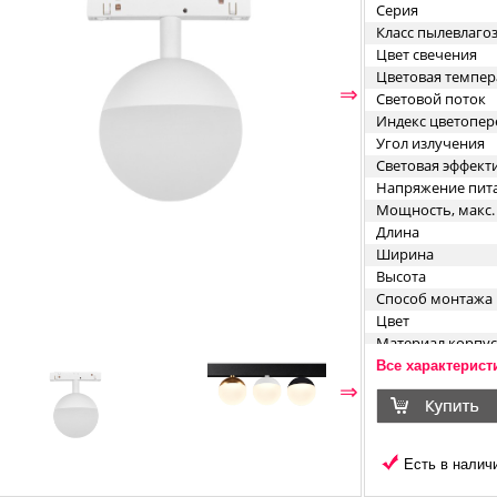
Серия
Класс пылевлаг
Цвет свечения
Цветовая темпер
⇐
⇒
Световой поток
Индекс цветопер
Угол излучения
Световая эффект
Напряжение пит
Мощность, макс.
Длина
Ширина
Высота
Способ монтажа
Цвет
Материал корпус
Все характерист
⇐
⇒
Есть в наличи