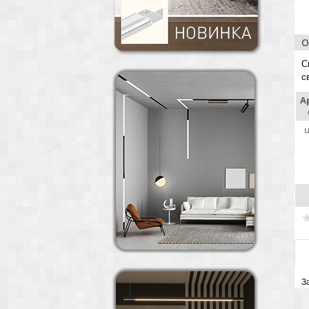
О
С
с
А
u
З