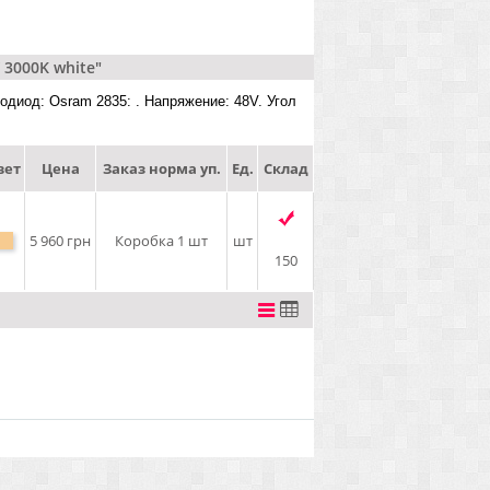
 3000K white"
тодиод: Osram 2835: . Напряжение: 48V. Угол
вет
Цена
Заказ норма уп.
Ед.
Склад
5 960 грн
Коробка 1 шт
шт
150