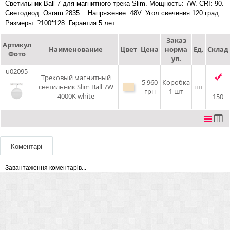
Светильник Ball 7 для магнитного трека Slim. Мощность: 7W. CRI: 90.
Светодиод: Osram 2835: . Напряжение: 48V. Угол свечения 120 град.
Размеры: ?100*128. Гарантия 5 лет
Заказ
Артикул
Наименование
Цвет
Цена
норма
Ед.
Склад
Фото
уп.
u02095
Трековый магнитный
5 960
Коробка
светильник Slim Ball 7W
шт
грн
1 шт
4000K white
150
Коментарі
Завантаження коментарів...