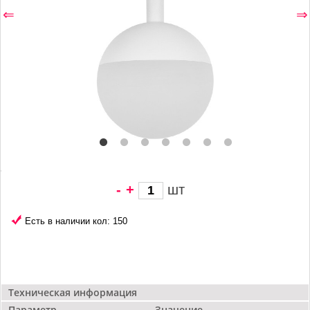
⇐
⇒
-
+
шт
5 960 грн/
шт
Есть в наличии кол: 150
Техническая информация
Параметр
Значение