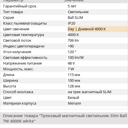
Гарантийный срок
5 лет
Тип товара
Светильник
Серия
Ball SLIM
Класс пылевлагозащиты
IP20
Цвет свечения
Day | Дневной 4000 K
Цветовая температура
4000 K
Световой поток
706 lm
Индекс цветопередачи
>90
Угол излучения
120 °
Световая эффективность
100 lm/W
Напряжение питания
48 V
Мощность, макс.
7 W
Длина
115 мм
Ширина
100 мм
Высота
128 мм
Способ монтажа
на трек магнитный SLIM
Цвет
Белый
Материал корпуса
Металл
Описание товара "Трековый магнитный светильник Slim Ball
7W 4000K white"