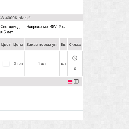
W 4000K black"
 Светодиод: : . Напряжение: 48V. Угол
ия 5 лет
Цвет
Цена
Заказ норма уп.
Ед.
Склад
0 грн
1 шт
шт
0