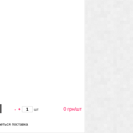
0 грн/
шт
-
+
шт
еться поставка