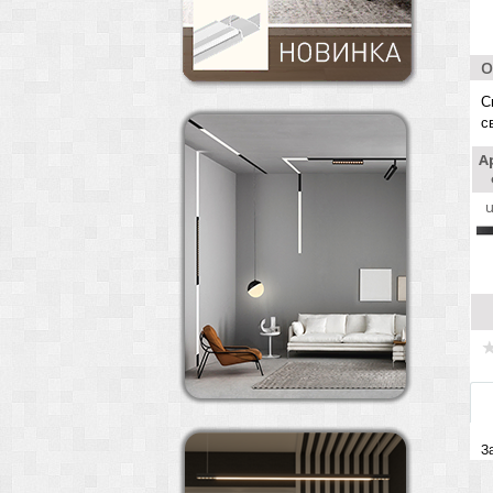
О
С
с
А
З