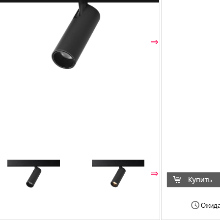
⇐
⇒
⇐
⇒
Ожида