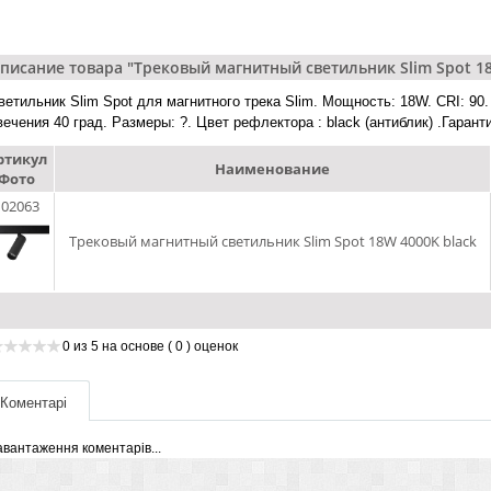
писание товара "Трековый магнитный светильник Slim Spot 18
ветильник Slim Spot для магнитного трека Slim. Мощность: 18W. CRI: 90.
вечения 40 град. Размеры: ?. Цвет рефлектора : black (антиблик) .Гарант
ртикул
Наименование
Фото
u02063
Трековый магнитный светильник Slim Spot 18W 4000K black
0
из
5
на основе
( 0 )
оценок
Коментарі
авантаження коментарів...