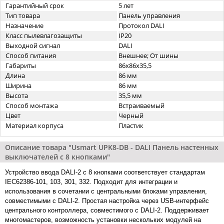
Гарантийный срок
5 лет
Тип товара
Панель управления
Назначение
Протокол DALI
Класс пылевлагозащиты
IP20
Выходной сигнал
DALI
Способ питания
Внешнее; От шины
Габариты
86х86x35,5
Длина
86 мм
Ширина
86 мм
Высота
35,5 мм
Способ монтажа
Встраиваемый
Цвет
Черный
Материал корпуса
Пластик
Описание товара "Usmart UPK8-DB - DALI Панель настенных
выключателей с 8 кнопками"
Устройство ввода DALI-2 с 8 кнопками соответствует стандартам
IEC62386-101, 103, 301, 332. Подходит для интеграции и
использования в сочетании с центральными блоками управления,
совместимыми с DALI-2. Простая настройка через USB-интерфейс
центрального контроллера, совместимого с DALI-2. Поддерживает
многомастеров, возможность установки нескольких модулей на