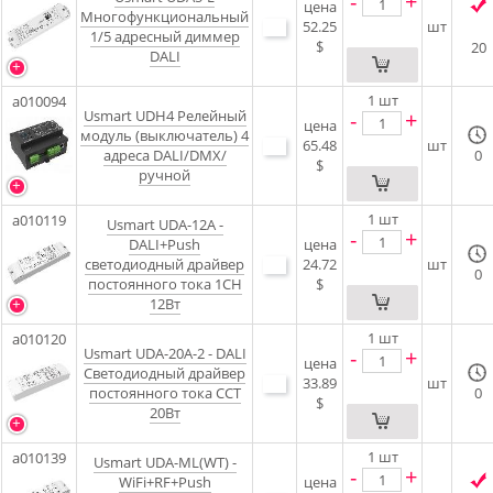
-
+
цена
Многофункциональный
52.25
шт
1/5 адресный диммер
$
20
DALI
1
шт
a010094
Usmart UDH4 Релейный
-
+
цена
модуль (выключатель) 4
65.48
шт
адреса DALI/DMX/
0
$
ручной
1
шт
a010119
Usmart UDA-12A -
-
+
DALI+Push
цена
светодиодный драйвер
24.72
шт
0
постоянного тока 1CH
$
12Вт
1
шт
a010120
Usmart UDA-20A-2 - DALI
-
+
цена
Светодиодный драйвер
33.89
шт
постоянного тока CCT
0
$
20Вт
1
шт
a010139
Usmart UDA-ML(WT) -
-
+
WiFi+RF+Push
цена