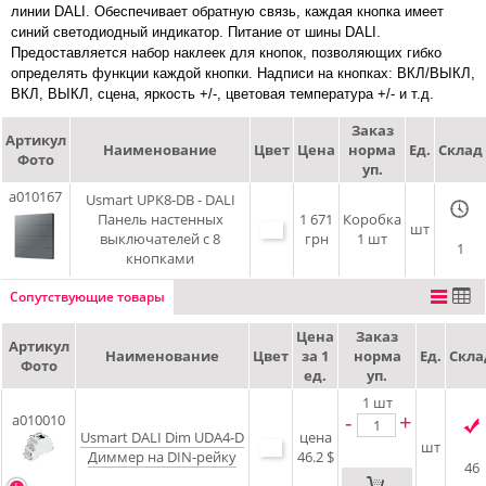
линии DALI. Обеспечивает обратную связь, каждая кнопка имеет
синий светодиодный индикатор. Питание от шины DALI.
Предоставляется набор наклеек для кнопок, позволяющих гибко
определять функции каждой кнопки. Надписи на кнопках: ВКЛ/ВЫКЛ,
ВКЛ, ВЫКЛ, сцена, яркость +/-, цветовая температура +/- и т.д.
Заказ
Артикул
Наименование
Цвет
Цена
норма
Ед.
Склад
Фото
уп.
a010167
Usmart UPK8-DB - DALI
Панель настенных
1 671
Коробка
шт
выключателей с 8
грн
1 шт
1
кнопками
Сопутствующие товары
Цена
Заказ
Артикул
Наименование
Цвет
за 1
норма
Ед.
Скла
Фото
ед.
уп.
1
шт
-
+
a010010
Usmart DALI Dim UDA4-D
цена
шт
Диммер на DIN-рейку
46.2 $
46