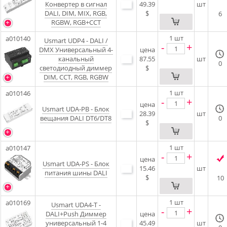
Конвертер в сигнал
49.39
шт
DALI, DIM, MIX, RGB,
$
6
RGBW, RGB+CCT
1
шт
a010140
Usmart UDP4 - DALI /
-
+
DMX Универсальный 4-
цена
канальный
87.55
шт
0
светодиодный диммер
$
DIM, CCT, RGB, RGBW
1
шт
a010146
-
+
цена
Usmart UDA-PB - Блок
28.39
шт
вещания DALI DT6/DT8
0
$
1
шт
a010147
-
+
цена
Usmart UDA-PS - Блок
15.46
шт
питания шины DALI
$
10
1
шт
a010169
Usmart UDA4-T -
-
+
DALI+Push Диммер
цена
универсальный 1-4
45.49
шт