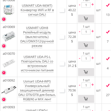
a010068
-
+
USMART UDA-M(WT)
цена
Конвертер WiFi и RF в
40.22
шт
сигнал DALI
$
13
1
шт
a010069
USMART UDH8
-
+
Релейный модуль
цена
(выключатель)
72.28
шт
DALI/DMX512/ручной
$
7
режим
1
шт
a010070
USMART UDA-PS-L
-
+
Повторитель DALI со
цена
шт
встроенным
31.2 $
4
источником питания
1
шт
a010092
Usmart UDA4-WPS
-
+
Универсальный
цена
защищенный диммер
70.56
шт
DALI DT6/DT8 для белых,
$
27
RGB(W) и MIX лент
1
шт
a010093
Usmart UDA5-L