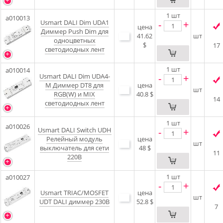
1
шт
a010013
Usmart DALI Dim UDA1
-
+
цена
Диммер Push Dim для
41.62
шт
одноцветных
$
17
светодиодных лент
1
шт
a010014
Usmart DALI Dim UDA4-
-
+
M Диммер DT8 для
цена
шт
RGB(W) и MIX
40.8 $
14
светодиодных лент
1
шт
a010026
Usmart DALI Switch UDH
-
+
Релейный модуль
цена
шт
выключатель для сети
48 $
11
220В
1
шт
a010027
-
+
Usmart TRIAC/MOSFET
цена
шт
UDT DALI диммер 230В
52.8 $
7