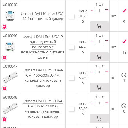
1
шт
a010040
-
+
цена
Usmart DALI Master UDA-
31.78
шт
4S 4 кнопочный димер
$
9
1
шт
a010046
Usmart DALI Bus UDA-P
-
+
одноадресный
цена
конвертер с
44.78
шт
возможностью питания
$
18
шины
1
шт
a010047
Usmart DALI Dim UDA4-
-
+
цена
CM (150-500mA) 4-х
53.89
шт
канальный токовый
1
$
диммер
1
шт
a010048
Usmart DALI Dim UDA4-
-
+
цена
CM (350-1200mA)
53.89
шт
четырехканальный
0
$
токовый диммер
1
шт