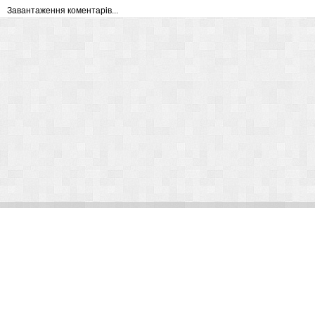
Завантаження коментарів...
© Arlight 2026. Все права защищены.
Украина, Киев, ул. Николая Закревского, 101В | Курс 45,50 грн.
По вопросам сотрудничества:
kp@arlight-group.com
.