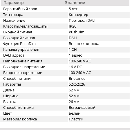
Параметр
Значение
Гарантийный срок
5 лет
Тип товара
Конвертер
Назначение
Протокол DALI
Класс пылевлагозащиты
IP20
Входной сигнал
PushDim
Выходной сигнал
DALI
Функция PushDim
Внешняя кнопка
Каналы управления
1 CH
DALI адреса
1 адрес
Напряжение питания
100-240 V AC
Выходное напряжение
16 V DC
Входное напряжение
100-240 V AC
Способ питания
Внешнее
Габариты
52x52x26
Длина
52 мм
Ширина
52 мм
Высота
26 мм
Способ монтажа
Встраиваемый
Цвет
Белый
Материал корпуса
Пластик