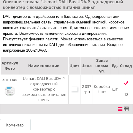
Описание товара "Usmart DALI Bus UDA-P одноадресный
конвертер с возможностью питания шины"
DALI диммер для драйверов или балластов. Одноадресная или
широковещательная связь. Управление обычной кнопкой, короткое
нажатие: включить/выключить свет. Длительное нажатие: изменение
яркости. Возможность изменения скорости димирования.
Присутствует функция памяти. Может использоваться в качестве
источника питания шины DALI для обеспечения питания. Входное
напряженме 100-240VAC.
Заказ
Артикул
Наименование
Цвет
Цена
норма
Ед.
Склад
Фото
уп.
Usmart DALI Bus UDA-P
a010046
одноадресный
2 037
Коробка
конвертер с
шт
грн
1 шт
возможностью питания
18
шины
Коментарі